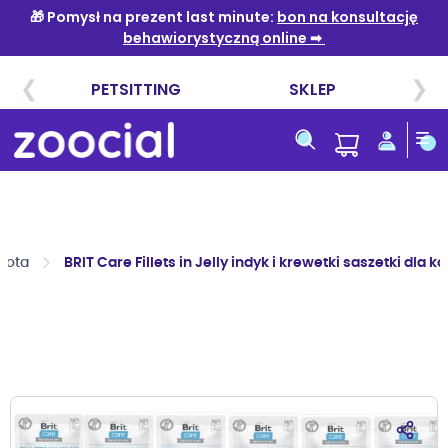
Przejdź
do
treści
kota
BRIT Care Fillets in Jelly indyk i krewetki saszetki dla ko
Przejdź
na
koniec