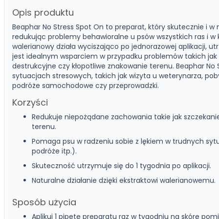
Opis produktu
Beaphar No Stress Spot On to preparat, który skutecznie i 
redukując problemy behawioralne u psów wszystkich ras i w 
walerianowy działa wyciszająco po jednorazowej aplikacji, ut
jest idealnym wsparciem w przypadku problemów takich jak 
destrukcyjne czy kłopotliwe znakowanie terenu. Beaphar No
sytuacjach stresowych, takich jak wizyta u weterynarza, pob
podróże samochodowe czy przeprowadzki.
Korzyści
Redukuje niepożądane zachowania takie jak szczekani
terenu.
Pomaga psu w radzeniu sobie z lękiem w trudnych sytu
podróże itp.).
Skuteczność utrzymuje się do 1 tygodnia po aplikacji.
Naturalne działanie dzięki ekstraktowi walerianowemu.
Sposób użycia
Aplikuj 1 pipetę preparatu raz w tygodniu na skórę pom