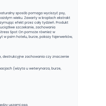
w naturalny sposób pomaga wyciszyć psy,
każdym wieku. Zawarty w kroplach ekstrakt
rzymując efekt przez cały tydzień. Produkt
uciążliwe szczekanie, zachowania
 Stress Spot On pomoże również w
yt w psim hotelu, burze, pokazy fajerwerków,
e, destrukcyjne zachowania czy znaczenie
acjach (wizyta u weterynarza, burze,
iędzy uszami psa.