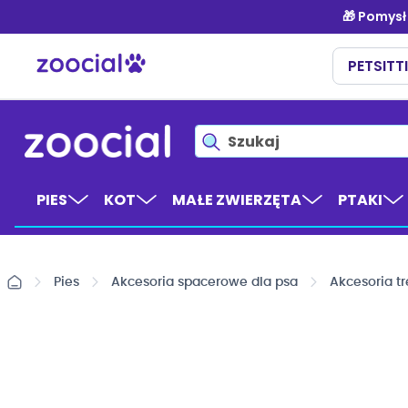
Przejdź
do
treści
PIES
KOT
MAŁE ZWIERZĘTA
PTAKI
Pies
Akcesoria spacerowe dla psa
Akcesoria t