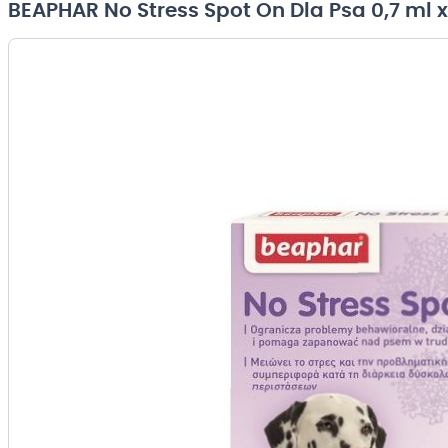
BEAPHAR No Stress Spot On Dla Psa 0,7 ml 
Przejdź
na
koniec
galerii