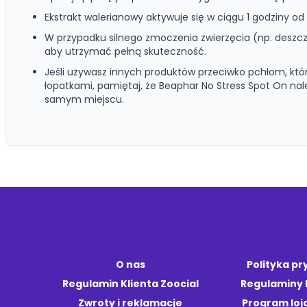
Ekstrakt walerianowy aktywuje się w ciągu 1 godziny od ap
W przypadku silnego zmoczenia zwierzęcia (np. deszcz, k
aby utrzymać pełną skuteczność.
Jeśli używasz innych produktów przeciwko pchłom, któ
łopatkami, pamiętaj, że Beaphar No Stress Spot On na
samym miejscu.
O nas
Polityka p
Regulamin Klienta Zoocial
Regulaminy
Zwroty i reklamacje
Program loj