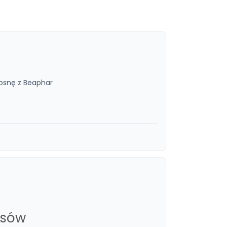
iosnę z Beaphar
psów