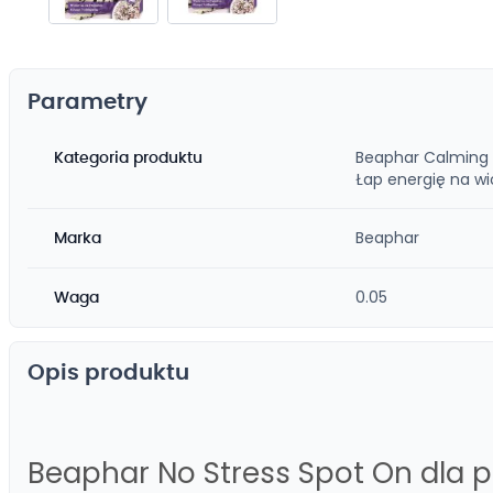
Przejdź
na
początek
Parametry
galerii
Beaphar Calming
Kategoria produktu
Łap energię na w
Beaphar
Marka
0.05
Waga
Opis produktu
Beaphar No Stress Spot On dla 