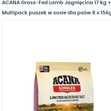
ACANA Grass-Fed Lamb Jagnięcina 17 kg 
Multipack puszek w sosie dla psów 8 x 156
Przejdź
na
koniec
galerii