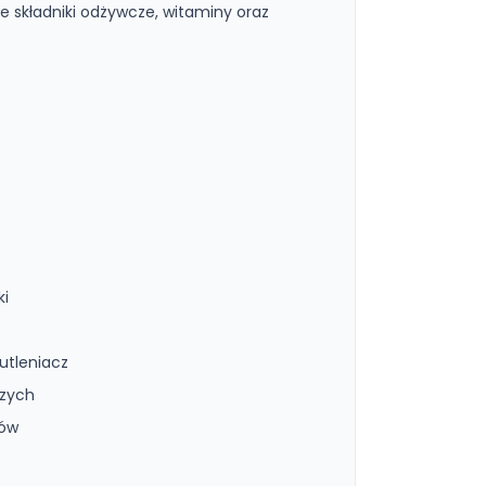
e składniki odżywcze, witaminy oraz
ki
utleniacz
czych
ków