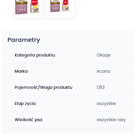
Przejdź
na
początek
Parametry
galerii
Okazje
Kategoria produktu
Acana
Marka
1,153
Pojemność/Waga produktu
wszystkie
Etap życia
wszystkie rasy
Wielkość psa