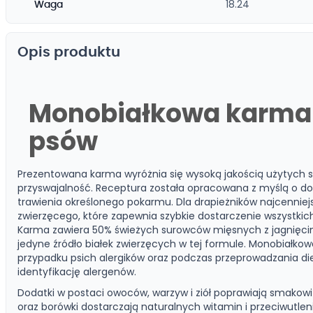
18.24
Waga
Opis produktu
Monobiałkowa karma 
psów
Prezentowana karma wyróżnia się wysoką jakością użytych sk
przyswajalność. Receptura została opracowana z myślą o d
trawienia określonego pokarmu. Dla drapieżników najcennie
zwierzęcego, które zapewnia szybkie dostarczenie wszystkic
Karma zawiera 50% świeżych surowców mięsnych z jagnięciny
jedyne źródło białek zwierzęcych w tej formule. Monobiałko
przypadku psich alergików oraz podczas przeprowadzania die
identyfikację alergenów.
Dodatki w postaci owoców, warzyw i ziół poprawiają smakowit
oraz borówki dostarczają naturalnych witamin i przeciwutl