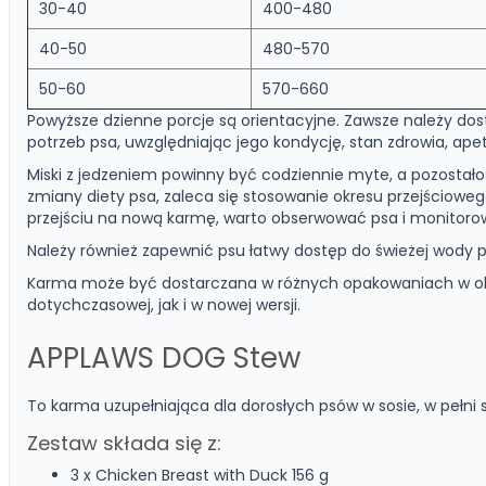
30-40
400-480
40-50
480-570
50-60
570-660
Powyższe dzienne porcje są orientacyjne. Zawsze należy do
potrzeb psa, uwzględniając jego kondycję, stan zdrowia, apet
Miski z jedzeniem powinny być codziennie myte, a pozostał
zmiany diety psa, zaleca się stosowanie okresu przejścioweg
przejściu na nową karmę, warto obserwować psa i monitoro
Należy również zapewnić psu łatwy dostęp do świeżej wody pi
Karma może być dostarczana w różnych opakowaniach w ok
dotychczasowej, jak i w nowej wersji.
APPLAWS DOG Stew
To karma uzupełniająca dla dorosłych psów w sosie, w pełni s
Zestaw składa się z:
3 x Chicken Breast with Duck 156 g