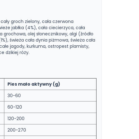
 cały groch zielony, cała czerwona
eże jabłka (4%), cała ciecierzyca, cała
a grochowa, olej słonecznikowy, algi (źródło
 (1%), świeża cała dynia piżmowa, świeża cała
, całe jagody, kurkuma, ostropest plamisty,
 dzikiej róży.
Pies mało aktywny (g)
30-60
60-120
120-200
200-270