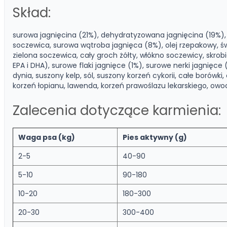
Skład:
surowa jagnięcina (21%), dehydratyzowana jagnięcina (19%),
soczewica, surowa wątroba jagnięca (8%), olej rzepakowy, świ
zielona soczewica, cały groch żółty, włókno soczewicy, skrobi
EPA i DHA), surowe flaki jagnięce (1%), surowe nerki jagnięce
dynia, suszony kelp, sól, suszony korzeń cykorii, całe borówki
korzeń łopianu, lawenda, korzeń prawoślazu lekarskiego, owoce
Zalecenia dotyczące karmienia:
Waga psa (kg)
Pies aktywny (g)
2-5
40-90
5-10
90-180
10-20
180-300
20-30
300-400