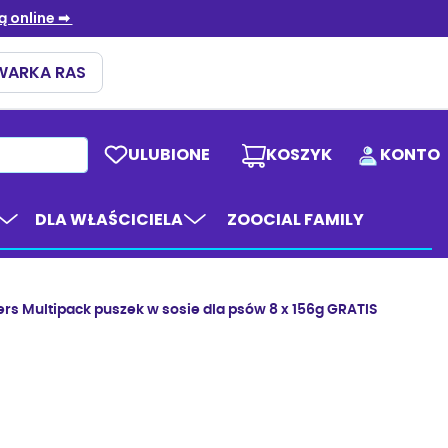
ULUBIONE
KOSZYK
KONTO
DLA WŁAŚCICIELA
ZOOCIAL FAMILY
s Multipack puszek w sosie dla psów 8 x 156g GRATIS