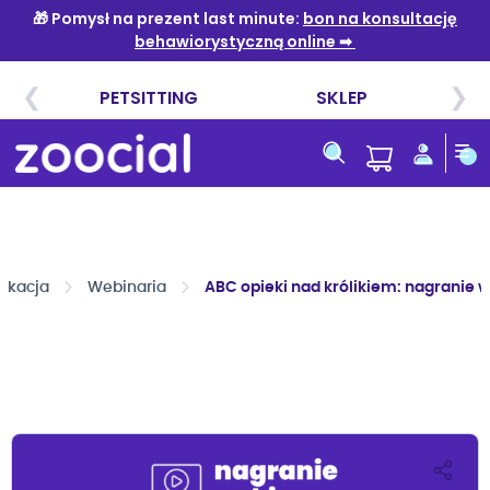
Przejdź
do
treści
ukacja
Webinaria
ABC opieki nad królikiem: nagranie 
Przejdź
na
koniec