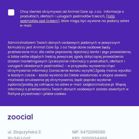
Chcę również otrzymywać od Animal Care sp. z o.o. informacje o
produktach, ofertach i usługach podmiotów trzecich, (
lista
podmiotów pod linkiem
), które mogą być wysłane na podany adres
e-mail.
Administratorem Twoich danych osobowych podanych w powyższym
formularzu jest Animal Care Sp. z o.o Twoje dane osobowe będą
przetwarzane m.in. dla celów poprawnej rejestracji konta i jego prowadzenia,
a także celów objętych treścią powyższej zgody dotyczącej prowadzenia
działań marketingowych (przesyłanie informacji o produktach, ofertach i
usługach określonych podmiotów) – w przypadku wyrażenia chęci
otrzymywania informacji (oznaczenie kanału wysyłki).Zgodę można wycofać
w każdym czasie - każda wysłana do Ciebie wiadomość w stopce zawiera
możliwość anulowania jej otrzymywania, bądź poprzez wysłanie
żądania/prośby jej cofnięcia na adres e-mail:
iod@animalcare.pl
. Więcej
informacji o przetwarzaniu Twoich danych osobowych zostało zawartych w
Polityce prywatności i plików cookies.
ul. Zbąszyńska 3
NIP: 9472006090
91-341 Łódź
KRS: 0000934469