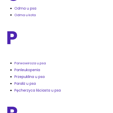
Odma u psa
Odma u kota
P
Parwowiroza u psa
Panleukopenia
Przepuklina u psa
Paraliż u psa
Pęcherzyca liściasta u psa