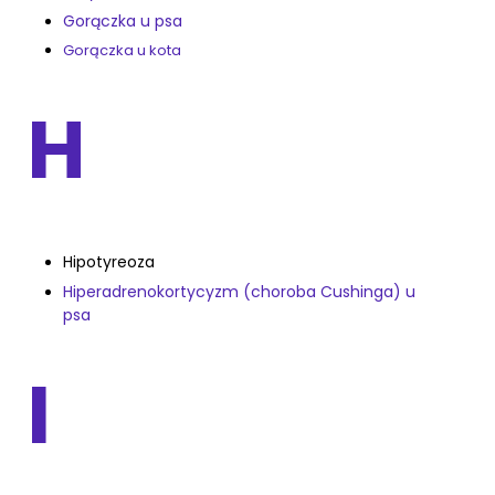
Gorączka u psa
Gorączka u kota
H
Hipotyreoza
Hiperadrenokortycyzm (choroba Cushinga) u
psa
I