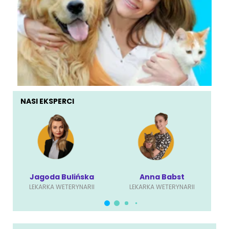
NASI EKSPERCI
Jagoda Bulińska
Anna Babst
LEKARKA WETERYNARII
LEKARKA WETERYNARII