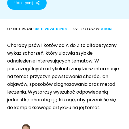
Udostępnij
Akcesoria dla psa
RASY KOTÓW
Kot brytyjski
OPUBLIKOWANE:
08.11.2024
09:08
PRZECZYTASZ W:
3 MIN
RASY PSÓW
Kot syberyjski
Sznaucer miniaturowy
Choroby psów i kotów od A do Z to alfabetyczny
Kot perski
wykaz schorzeń, który ułatwia szybkie
Golden retriever
odnalezienie interesujących tematów. W
Kot rosyjski niebieski
poszczególnych artykułach znajdziesz informacje
Buldog francuski
na temat przyczyn powstawania chorób, ich
Owczarek niemiecki
objawów, sposobów diagnozowania oraz metod
leczenia. Wystarczy wyszukać odpowiedenią
jednostkę chorobą i ją kliknąć, aby przenieść się
do kompleksowego artykułu na jej temat.
Wyszukiwarka ras psów
Przyjazne miejsca
Adopcje