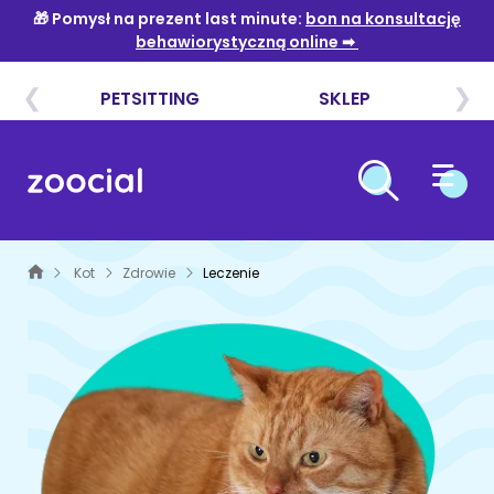
PIES
KOT
ZDROWIE PSÓW
INNE GATUNKI
Leczenie
ZDROWIE KOTÓW
Kot
Zdrowie
Leczenie
PETSITTING - OPIEKA NAD ZWIERZĘTAMI
Profilaktyka
Leczenie
MAŁE ZWIERZĘTA
Choroby od A do Z
Profilaktyka
PSI HOTEL
PTAKI
Choroby od A do Z
ŻYWIENIE PSÓW
SPACER Z PSEM
GADY I PŁAZY
Karma