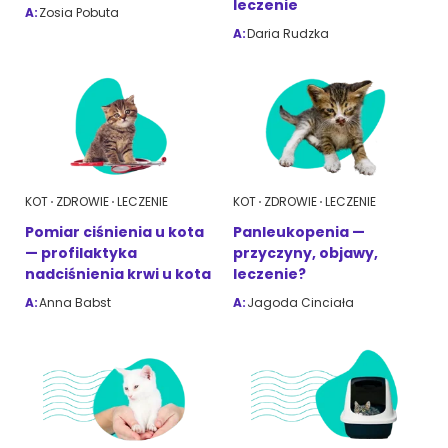
leczenie
A:
Zosia Pobuta
A:
Daria Rudzka
KOT
ZDROWIE
LECZENIE
KOT
ZDROWIE
LECZENIE
Pomiar ciśnienia u kota
Panleukopenia —
— profilaktyka
przyczyny, objawy,
nadciśnienia krwi u kota
leczenie?
A:
Anna Babst
A:
Jagoda Cinciała