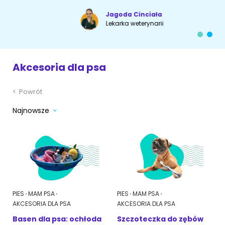
Jagoda Cinciała
Akcesoria dla psa
RASY KOTÓW
Lekarka weterynarii
Kot brytyjski
RASY PSÓW
Akcesoria dla psa
Kot syberyjski
Sznaucer miniaturowy
Kot perski
<
Powrót
Golden retriever
Najnowsze
Kot rosyjski niebieski
Buldog francuski
Owczarek niemiecki
Wyszukiwarka ras psów
PIES
MAM PSA
PIES
MAM PSA
AKCESORIA DLA PSA
AKCESORIA DLA PSA
Basen dla psa: ochłoda
Szczoteczka do zębów
Przyjazne miejsca
Adopcje