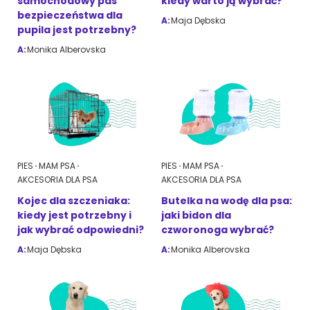
samochodowy pas
kiedy warto ją wybrać?
bezpieczeństwa dla
A:
Maja Dębska
pupila jest potrzebny?
A:
Monika Alberovska
PIES
MAM PSA
PIES
MAM PSA
AKCESORIA DLA PSA
AKCESORIA DLA PSA
Kojec dla szczeniaka:
Butelka na wodę dla psa:
kiedy jest potrzebny i
jaki bidon dla
jak wybrać odpowiedni?
czworonoga wybrać?
A:
Maja Dębska
A:
Monika Alberovska