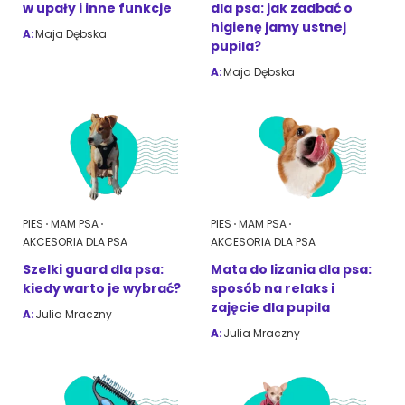
w upały i inne funkcje
dla psa: jak zadbać o
higienę jamy ustnej
A:
Maja Dębska
pupila?
ZoociaLove News
A:
Maja Dębska
PIES
MAM PSA
PIES
MAM PSA
AKCESORIA DLA PSA
AKCESORIA DLA PSA
Szelki guard dla psa:
Mata do lizania dla psa:
kiedy warto je wybrać?
sposób na relaks i
zajęcie dla pupila
A:
Julia Mraczny
A:
Julia Mraczny