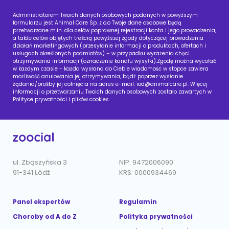
Administratorem Twoich danych osobowych podanych w powyższym
formularzu jest Animal Care Sp. z o.o Twoje dane osobowe będą
przetwarzane m.in. dla celów poprawnej rejestracji konta i jego prowadzenia,
a także celów objętych treścią powyższej zgody dotyczącej prowadzenia
działań marketingowych (przesyłanie informacji o produktach, ofertach i
usługach określonych podmiotów) – w przypadku wyrażenia chęci
otrzymywania informacji (oznaczenie kanału wysyłki).Zgodę można wycofać
w każdym czasie - każda wysłana do Ciebie wiadomość w stopce zawiera
możliwość anulowania jej otrzymywania, bądź poprzez wysłanie
żądania/prośby jej cofnięcia na adres e-mail:
iod@animalcare.pl
. Więcej
informacji o przetwarzaniu Twoich danych osobowych zostało zawartych w
Polityce prywatności i plików cookies.
ul. Zbąszyńska 3
NIP: 9472006090
91-341 Łódź
KRS: 0000934469
Panel ekspertów
Regulamin
Choroby od A do Z
Polityka prywatności