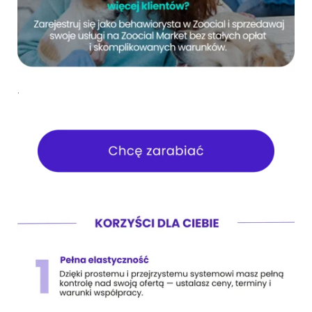
ZoociaLove News
.