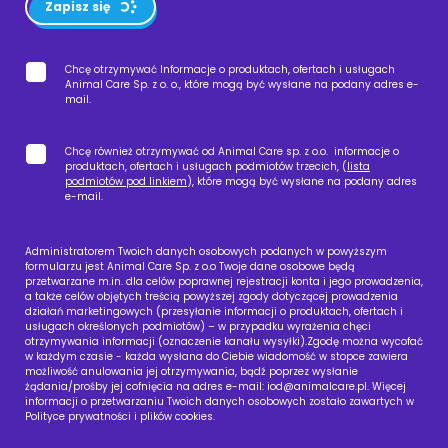
Zapisz się
Chcę otrzymywać Informacje o produktach, ofertach i usługach
Animal Care Sp. z o. o., które mogą być wysłane na podany adres e-
mail.
Chcę również otrzymywać od Animal Care sp. z o.o. informacje o
produktach, ofertach i usługach podmiotów trzecich, (
lista
podmiotów pod linkiem
), które mogą być wysłane na podany adres
e-mail.
Administratorem Twoich danych osobowych podanych w powyższym
formularzu jest Animal Care Sp. z o.o Twoje dane osobowe będą
przetwarzane m.in. dla celów poprawnej rejestracji konta i jego prowadzenia,
a także celów objętych treścią powyższej zgody dotyczącej prowadzenia
działań marketingowych (przesyłanie informacji o produktach, ofertach i
usługach określonych podmiotów) – w przypadku wyrażenia chęci
otrzymywania informacji (oznaczenie kanału wysyłki).Zgodę można wycofać
w każdym czasie - każda wysłana do Ciebie wiadomość w stopce zawiera
możliwość anulowania jej otrzymywania, bądź poprzez wysłanie
żądania/prośby jej cofnięcia na adres e-mail:
iod@animalcare.pl
. Więcej
informacji o przetwarzaniu Twoich danych osobowych zostało zawartych w
Polityce prywatności i plików cookies.