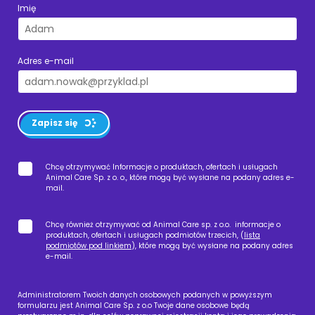
Imię
Adres e-mail
Zapisz się
Chcę otrzymywać Informacje o produktach, ofertach i usługach
Animal Care Sp. z o. o., które mogą być wysłane na podany adres e-
mail.
Chcę również otrzymywać od Animal Care sp. z o.o. informacje o
produktach, ofertach i usługach podmiotów trzecich, (
lista
podmiotów pod linkiem
), które mogą być wysłane na podany adres
e-mail.
Administratorem Twoich danych osobowych podanych w powyższym
formularzu jest Animal Care Sp. z o.o Twoje dane osobowe będą