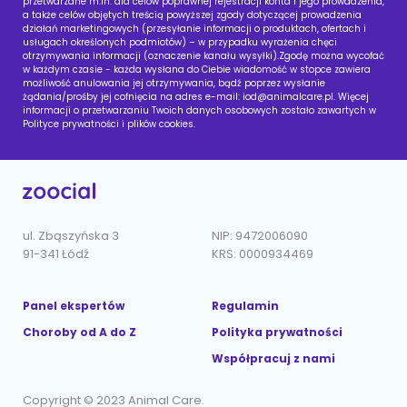
przetwarzane m.in. dla celów poprawnej rejestracji konta i jego prowadzenia,
a także celów objętych treścią powyższej zgody dotyczącej prowadzenia
działań marketingowych (przesyłanie informacji o produktach, ofertach i
usługach określonych podmiotów) – w przypadku wyrażenia chęci
otrzymywania informacji (oznaczenie kanału wysyłki).Zgodę można wycofać
w każdym czasie - każda wysłana do Ciebie wiadomość w stopce zawiera
możliwość anulowania jej otrzymywania, bądź poprzez wysłanie
żądania/prośby jej cofnięcia na adres e-mail:
iod@animalcare.pl
. Więcej
informacji o przetwarzaniu Twoich danych osobowych zostało zawartych w
Polityce prywatności i plików cookies.
ul. Zbąszyńska 3
NIP: 9472006090
91-341 Łódź
KRS: 0000934469
Panel ekspertów
Regulamin
Choroby od A do Z
Polityka prywatności
Współpracuj z nami
Copyright © 2023 Animal Care.