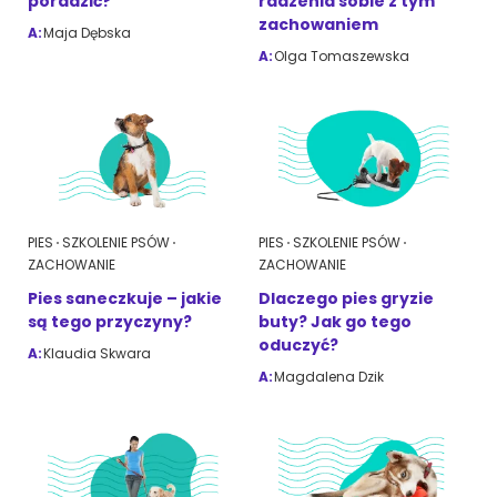
poradzić?
radzenia sobie z tym
zachowaniem
A:
Maja Dębska
A:
Olga Tomaszewska
PIES
SZKOLENIE PSÓW
PIES
SZKOLENIE PSÓW
ZACHOWANIE
ZACHOWANIE
Pies saneczkuje – jakie
Dlaczego pies gryzie
są tego przyczyny?
buty? Jak go tego
oduczyć?
A:
Klaudia Skwara
A:
Magdalena Dzik