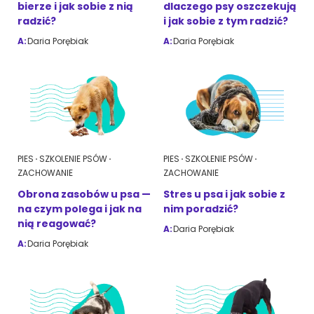
bierze i jak sobie z nią
dlaczego psy oszczekują
radzić?
i jak sobie z tym radzić?
A:
Daria Porębiak
A:
Daria Porębiak
ZoociaLove News
PIES
SZKOLENIE PSÓW
PIES
SZKOLENIE PSÓW
ZACHOWANIE
ZACHOWANIE
Obrona zasobów u psa —
Stres u psa i jak sobie z
na czym polega i jak na
nim poradzić?
nią reagować?
A:
Daria Porębiak
A:
Daria Porębiak