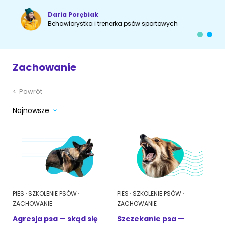
Daria Porębiak
Akcesoria dla psa
RASY KOTÓW
Behawiorystka i trenerka psów sportowych
Kot brytyjski
RASY PSÓW
Zachowanie
Kot syberyjski
Sznaucer miniaturowy
Kot perski
<
Powrót
Golden retriever
Najnowsze
Kot rosyjski niebieski
Buldog francuski
Owczarek niemiecki
Wyszukiwarka ras psów
PIES
SZKOLENIE PSÓW
PIES
SZKOLENIE PSÓW
ZACHOWANIE
ZACHOWANIE
Agresja psa — skąd się
Szczekanie psa —
Przyjazne miejsca
Adopcje