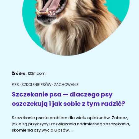
ŻYWIENIE KOTÓW
SZYBKIE KARMIENIE
KONIE
Porady żywieniowe
Karma
OPIEKA DZIENNA
Przysmaki i suplementy
RYBKI AKWARIOWE
Porady żywieniowe
Przysmaki i suplementy
Znajdź petsittera
SZKOLENIE PSÓW
Zachowanie
MAM KOTA
Źródło:
123rf.com
Szkolenie
Zrozumieć kota
PIES
SZKOLENIE PSÓW
ZACHOWANIE
Mały kotek w domu
Szczekanie psa — dlaczego psy
MAM PSA
oszczekują i jak sobie z tym radzić?
Życie z kotem
Zrozumieć psa
Szczekanie psa to problem dla wielu opiekunów. Zobacz,
Szkolenie
Życie z psem
jakie są przyczyny i rozwiązania nadmiernego szczekania,
skomlenia czy wycia u psów. ...
Akcesoria dla kota
Szczeniak w domu