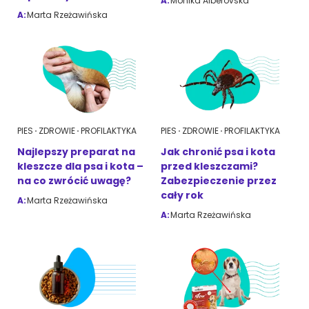
A:
Monika Alberovska
A:
Marta Rzeżawińska
PIES
ZDROWIE
PROFILAKTYKA
PIES
ZDROWIE
PROFILAKTYKA
Najlepszy preparat na
Jak chronić psa i kota
kleszcze dla psa i kota –
przed kleszczami?
na co zwrócić uwagę?
Zabezpieczenie przez
cały rok
A:
Marta Rzeżawińska
A:
Marta Rzeżawińska