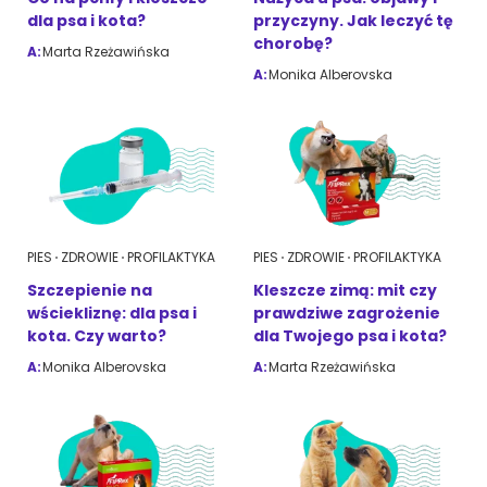
dla psa i kota?
przyczyny. Jak leczyć tę
chorobę?
A:
Marta Rzeżawińska
ZoociaLove News
A:
Monika Alberovska
PIES
ZDROWIE
PROFILAKTYKA
PIES
ZDROWIE
PROFILAKTYKA
Szczepienie na
Kleszcze zimą: mit czy
wściekliznę: dla psa i
prawdziwe zagrożenie
kota. Czy warto?
dla Twojego psa i kota?
A:
Monika Alberovska
A:
Marta Rzeżawińska