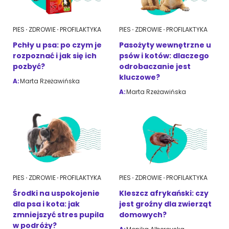
PIES
ZDROWIE
PROFILAKTYKA
PIES
ZDROWIE
PROFILAKTYKA
Pchły u psa: po czym je
Pasożyty wewnętrzne u
rozpoznać i jak się ich
psów i kotów: dlaczego
pozbyć?
odrobaczanie jest
kluczowe?
A:
Marta Rzeżawińska
A:
Marta Rzeżawińska
PIES
ZDROWIE
PROFILAKTYKA
PIES
ZDROWIE
PROFILAKTYKA
Środki na uspokojenie
Kleszcz afrykański: czy
dla psa i kota: jak
jest groźny dla zwierząt
zmniejszyć stres pupila
domowych?
w podróży?