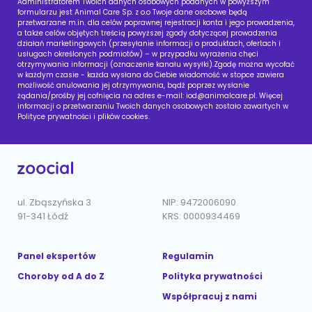
Administratorem Twoich danych osobowych podanych w powyższym
formularzu jest Animal Care Sp. z o.o Twoje dane osobowe będą
przetwarzane m.in. dla celów poprawnej rejestracji konta i jego prowadzenia,
a także celów objętych treścią powyższej zgody dotyczącej prowadzenia
działań marketingowych (przesyłanie informacji o produktach, ofertach i
usługach określonych podmiotów) – w przypadku wyrażenia chęci
otrzymywania informacji (oznaczenie kanału wysyłki).Zgodę można wycofać
w każdym czasie - każda wysłana do Ciebie wiadomość w stopce zawiera
możliwość anulowania jej otrzymywania, bądź poprzez wysłanie
żądania/prośby jej cofnięcia na adres e-mail:
iod@animalcare.pl
. Więcej
informacji o przetwarzaniu Twoich danych osobowych zostało zawartych w
Polityce prywatności i plików cookies.
ul. Zbąszyńska 3
NIP: 9472006090
91-341 Łódź
KRS: 0000934469
Panel ekspertów
Regulamin
Choroby od A do Z
Polityka prywatności
Współpracuj z nami