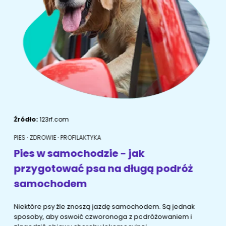
ŻYWIENIE KOTÓW
SZYBKIE KARMIENIE
KONIE
Porady żywieniowe
Karma
OPIEKA DZIENNA
Przysmaki i suplementy
RYBKI AKWARIOWE
Porady żywieniowe
Przysmaki i suplementy
Znajdź petsittera
SZKOLENIE PSÓW
Zachowanie
MAM KOTA
Źródło:
123rf.com
Szkolenie
Zrozumieć kota
PIES
ZDROWIE
PROFILAKTYKA
Mały kotek w domu
Pies w samochodzie - jak
MAM PSA
przygotować psa na długą podróż
Życie z kotem
Zrozumieć psa
samochodem
ze
Szkolenie
Życie z psem
Niektóre psy źle znoszą jazdę samochodem. Są jednak
Akcesoria dla kota
sposoby, aby oswoić czworonoga z podróżowaniem i
Szczeniak w domu