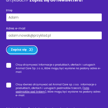
artykułach?
Zapisz się do newslettera!
Imię
Adres e-mail
Zapisz się
Chcę otrzymywać Informacje o produktach, ofertach i usługach
Animal Care Sp. z o. o., które mogą być wysłane na podany adres e-
mail.
Chcę również otrzymywać od Animal Care sp. z o.o. informacje o
produktach, ofertach i usługach podmiotów trzecich, (
lista
podmiotów pod linkiem
), które mogą być wysłane na podany adres
e-mail.