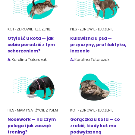
KOT
ZDROWIE
LECZENIE
PIES
ZDROWIE
LECZENIE
Otyłość u kota — jak
Kulawizna u psa —
sobie poradzić z tym
przyczyny, profilaktyka,
schorzeniem?
leczenie
A:
Karolina Tatarczak
A:
Karolina Tatarczak
PIES
MAM PSA
ŻYCIE Z PSEM
KOT
ZDROWIE
LECZENIE
Nosework — na czym
Gorączka u kota — co
polega i jak zacząć
zrobić, kiedy kot ma
trening?
podwyższoną