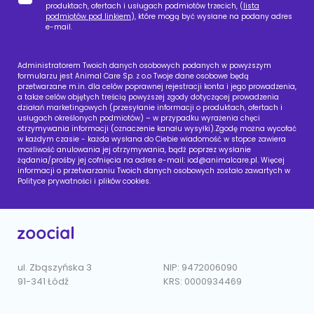
produktach, ofertach i usługach podmiotów trzecich, (
lista
podmiotów pod linkiem
), które mogą być wysłane na podany adres
e-mail.
Administratorem Twoich danych osobowych podanych w powyższym
formularzu jest Animal Care Sp. z o.o Twoje dane osobowe będą
przetwarzane m.in. dla celów poprawnej rejestracji konta i jego prowadzenia,
a także celów objętych treścią powyższej zgody dotyczącej prowadzenia
działań marketingowych (przesyłanie informacji o produktach, ofertach i
usługach określonych podmiotów) – w przypadku wyrażenia chęci
otrzymywania informacji (oznaczenie kanału wysyłki).Zgodę można wycofać
w każdym czasie - każda wysłana do Ciebie wiadomość w stopce zawiera
możliwość anulowania jej otrzymywania, bądź poprzez wysłanie
żądania/prośby jej cofnięcia na adres e-mail:
iod@animalcare.pl
. Więcej
informacji o przetwarzaniu Twoich danych osobowych zostało zawartych w
Polityce prywatności i plików cookies.
ul. Zbąszyńska 3
NIP: 9472006090
91-341 Łódź
KRS: 0000934469