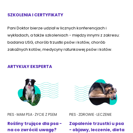
Akcesoria dla psa
RASY KOTÓW
SZKOLENIA I CERTYFIKATY
Kot brytyjski
Pani Doktor bierze udział w licznych konferencjach i
RASY PSÓW
wykładach, a także szkoleniach - między innymi z zakresu:
Kot syberyjski
badania USG, chorób trzustki psów i kotów, chorób
Sznaucer miniaturowy
zakaźnych kotów, medycyny ratunkowej psów i kotów.
Kot perski
Golden retriever
Kot rosyjski niebieski
ARTYKUŁY EKSPERTA
Buldog francuski
Owczarek niemiecki
Wyszukiwarka ras psów
PIES
MAM PSA
ŻYCIE Z PSEM
PIES
ZDROWIE
LECZENIE
Rośliny trujące dla psa -
Zapalenie trzustki u psa
na co zwrócić uwagę?
- objawy, leczenie, dieta
Przyjazne miejsca
Adopcje