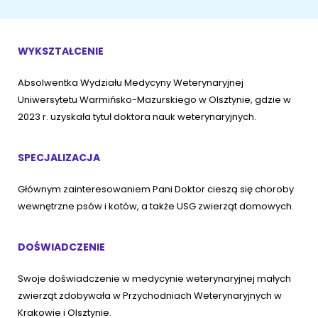
ŻYWIENIE KOTÓW
SZYBKIE KARMIENIE
KONIE
Porady żywieniowe
Karma
OPIEKA DZIENNA
Przysmaki i suplementy
WYKSZTAŁCENIE
RYBKI AKWARIOWE
Porady żywieniowe
Absolwentka Wydziału Medycyny Weterynaryjnej
Przysmaki i suplementy
Znajdź petsittera
Uniwersytetu Warmińsko-Mazurskiego w Olsztynie, gdzie w
SZKOLENIE PSÓW
2023 r. uzyskała tytuł doktora nauk weterynaryjnych.
Zachowanie
MAM KOTA
SPECJALIZACJA
Szkolenie
Zrozumieć kota
Głównym zainteresowaniem Pani Doktor cieszą się choroby
Mały kotek w domu
wewnętrzne psów i kotów, a także USG zwierząt domowych.
MAM PSA
Życie z kotem
DOŚWIADCZENIE
Zrozumieć psa
Szkolenie
Swoje doświadczenie w medycynie weterynaryjnej małych
Życie z psem
zwierząt zdobywała w Przychodniach Weterynaryjnych w
Akcesoria dla kota
Krakowie i Olsztynie.
Szczeniak w domu