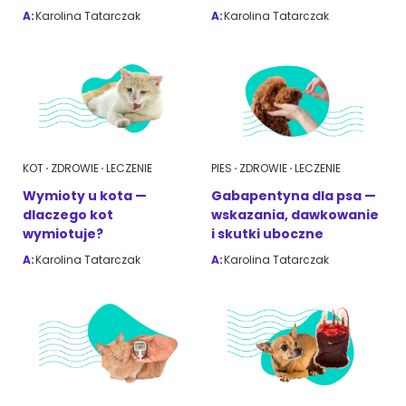
A:
Karolina Tatarczak
A:
Karolina Tatarczak
ZoociaLove News
KOT
ZDROWIE
LECZENIE
PIES
ZDROWIE
LECZENIE
Wymioty u kota —
Gabapentyna dla psa —
dlaczego kot
wskazania, dawkowanie
wymiotuje?
i skutki uboczne
A:
Karolina Tatarczak
A:
Karolina Tatarczak