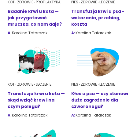
KOT
ZDROWIE
PROFILAKTYKA
PIES
ZDROWIE
LECZENIE
Badanie krwi u kota —
Transfuzja krwi u psa -
jak przygotować
wskazania, przebieg,
mruczka, co nam daje?
koszta
A:
Karolina Tatarczak
A:
Karolina Tatarczak
KOT
ZDROWIE
LECZENIE
PIES
ZDROWIE
LECZENIE
Transfuzja krwi u kota —
Kłos u psa — czy stanowi
skąd wziąć krew i na
duże zagrożenie dla
czym polega?
czworonoga?
A:
Karolina Tatarczak
A:
Karolina Tatarczak