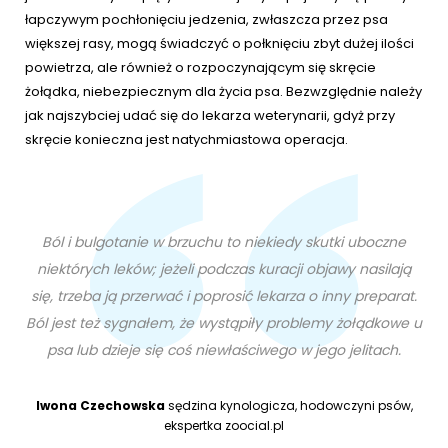
łapczywym pochłonięciu jedzenia, zwłaszcza przez psa
większej rasy, mogą świadczyć o połknięciu zbyt dużej ilości
powietrza, ale również o rozpoczynającym się skręcie
żołądka, niebezpiecznym dla życia psa. Bezwzględnie należy
jak najszybciej udać się do lekarza weterynarii, gdyż przy
skręcie konieczna jest natychmiastowa operacja.
Ból i bulgotanie w brzuchu to niekiedy skutki uboczne
niektórych leków; jeżeli podczas kuracji objawy nasilają
się, trzeba ją przerwać i poprosić lekarza o inny preparat.
Ból jest też sygnałem, że wystąpiły problemy żołądkowe u
psa lub dzieje się coś niewłaściwego w jego jelitach.
Iwona Czechowska
sędzina kynologicza, hodowczyni psów,
ekspertka zoocial.pl