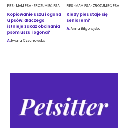
PIES
MAM PSA
ZROZUMIEĆ PSA
PIES
MAM PSA
ZROZUMIEĆ PSA
Kopiowanie uszu i ogona
Kiedy pies staje się
u psów: dlaczego
seniorem?
istnieje zakaz obcinania
A:
Anna Biłgorajska
psom uszu i ogona?
A:
Iwona Czechowska