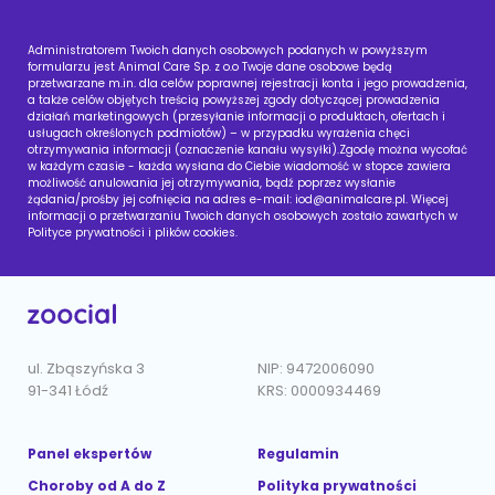
Administratorem Twoich danych osobowych podanych w powyższym
formularzu jest Animal Care Sp. z o.o Twoje dane osobowe będą
przetwarzane m.in. dla celów poprawnej rejestracji konta i jego prowadzenia,
a także celów objętych treścią powyższej zgody dotyczącej prowadzenia
działań marketingowych (przesyłanie informacji o produktach, ofertach i
usługach określonych podmiotów) – w przypadku wyrażenia chęci
otrzymywania informacji (oznaczenie kanału wysyłki).Zgodę można wycofać
w każdym czasie - każda wysłana do Ciebie wiadomość w stopce zawiera
możliwość anulowania jej otrzymywania, bądź poprzez wysłanie
żądania/prośby jej cofnięcia na adres e-mail:
iod@animalcare.pl
. Więcej
informacji o przetwarzaniu Twoich danych osobowych zostało zawartych w
Polityce prywatności i plików cookies.
ul. Zbąszyńska 3
NIP: 9472006090
91-341 Łódź
KRS: 0000934469
Panel ekspertów
Regulamin
Choroby od A do Z
Polityka prywatności