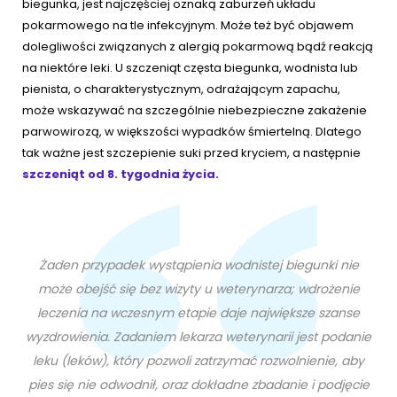
biegunka, jest najczęściej oznaką zaburzeń układu
pokarmowego na tle infekcyjnym. Może też być objawem
dolegliwości związanych z alergią pokarmową bądź reakcją
na niektóre leki. U szczeniąt częsta biegunka, wodnista lub
pienista, o charakterystycznym, odrażającym zapachu,
może wskazywać na szczególnie niebezpieczne zakażenie
parwowirozą, w większości wypadków śmiertelną. Dlatego
tak ważne jest szczepienie suki przed kryciem, a następnie
szczeniąt od 8. tygodnia życia.
Żaden przypadek wystąpienia wodnistej biegunki nie
może obejść się bez wizyty u weterynarza; wdrożenie
leczenia na wczesnym etapie daje największe szanse
wyzdrowienia. Zadaniem lekarza weterynarii jest podanie
leku (leków), który pozwoli zatrzymać rozwolnienie, aby
pies się nie odwodnił, oraz dokładne zbadanie i podjęcie