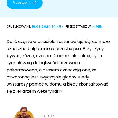
Udostępnij
Akcesoria dla psa
RASY KOTÓW
Kot brytyjski
OPUBLIKOWANE:
16.08.2024
14:45
PRZECZYTASZ W:
4 MIN
RASY PSÓW
Kot syberyjski
Sznaucer miniaturowy
Dość często właściciele zastanawiają się, co może
Kot perski
oznaczać bulgotanie w brzuchu psa. Przyczyny
Golden retriever
bywają różne; czasem źródłem niepokojących
Kot rosyjski niebieski
sygnałów są dolegliwości przewodu
Buldog francuski
pokarmowego, a czasem oznaczają one, że
Owczarek niemiecki
czworonóg jest zwyczajnie głodny. Kiedy
wystarczy pomoc w domu, a kiedy skontaktować
się z lekarzem weterynarii?
Wyszukiwarka ras psów
AUTOR
Przyjazne miejsca
Adopcje