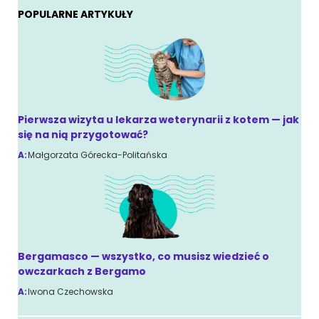
POPULARNE ARTYKUŁY
Pierwsza wizyta u lekarza weterynarii z kotem — jak
się na nią przygotować?
A:
Małgorzata Górecka-Politańska
Bergamasco — wszystko, co musisz wiedzieć o
owczarkach z Bergamo
A:
Iwona Czechowska