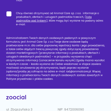
mail.
Chcę również otrzymywać od Animal Care sp. z o.o. informacje o
produktach, ofertach i usługach podmiotów trzecich, (
lista
podmiotów pod linkiem
), które mogą być wysłane na podany adres
e-mail.
Administratorem Twoich danych osobowych podanych w powyższym
formularzu jest Animal Care Sp. z o.o Twoje dane osobowe będą
przetwarzane m.in. dla celów poprawnej rejestracji konta i jego prowadzenia,
a także celów objętych treścią powyższej zgody dotyczącej prowadzenia
działań marketingowych (przesyłanie informacji o produktach, ofertach i
usługach określonych podmiotów) – w przypadku wyrażenia chęci
otrzymywania informacji (oznaczenie kanału wysyłki).Zgodę można wycofać
w każdym czasie - każda wysłana do Ciebie wiadomość w stopce zawiera
możliwość anulowania jej otrzymywania, bądź poprzez wysłanie
żądania/prośby jej cofnięcia na adres e-mail:
iod@animalcare.pl
. Więcej
informacji o przetwarzaniu Twoich danych osobowych zostało zawartych w
Polityce prywatności i plików cookies.
ul. Zbąszyńska 3
NIP: 9472006090