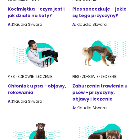
Kocimiętka – czym jest i
Pies saneczkuje – jakie
jak działa na koty?
są tego przyczyny?
A:
Klaudia Skwara
A:
Klaudia Skwara
PIES
ZDROWIE
LECZENIE
PIES
ZDROWIE
LECZENIE
Chłoniak u psa – objawy,
Zaburzenia trawienia u
rokowania
psów - przyczyny,
objawy i leczenie
A:
Klaudia Skwara
A:
Klaudia Skwara