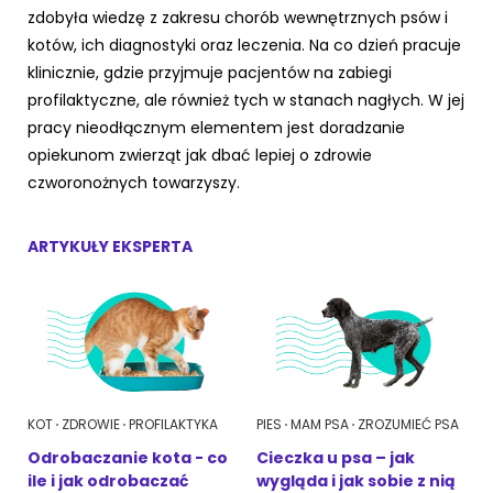
zdobyła wiedzę z zakresu chorób wewnętrznych psów i
Akcesoria dla psa
RASY KOTÓW
kotów, ich diagnostyki oraz leczenia. Na co dzień pracuje
klinicznie, gdzie przyjmuje pacjentów na zabiegi
Kot brytyjski
profilaktyczne, ale również tych w stanach nagłych. W jej
RASY PSÓW
pracy nieodłącznym elementem jest doradzanie
Kot syberyjski
opiekunom zwierząt jak dbać lepiej o zdrowie
Sznaucer miniaturowy
czworonożnych towarzyszy.
Kot perski
Golden retriever
Kot rosyjski niebieski
ARTYKUŁY EKSPERTA
Buldog francuski
Owczarek niemiecki
Wyszukiwarka ras psów
KOT
ZDROWIE
PROFILAKTYKA
PIES
MAM PSA
ZROZUMIEĆ PSA
Odrobaczanie kota - co
Cieczka u psa – jak
ile i jak odrobaczać
wygląda i jak sobie z nią
Przyjazne miejsca
Adopcje