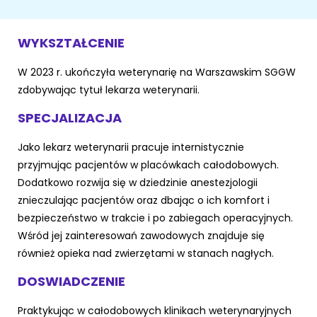
ŻYWIENIE KOTÓW
SZYBKIE KARMIENIE
KONIE
Porady żywieniowe
Karma
WYKSZTAŁCENIE
OPIEKA DZIENNA
Przysmaki i suplementy
RYBKI AKWARIOWE
Porady żywieniowe
W 2023 r. ukończyła weterynarię na Warszawskim SGGW
zdobywając tytuł lekarza weterynarii.
Przysmaki i suplementy
Znajdź petsittera
SZKOLENIE PSÓW
SPECJALIZACJA
Zachowanie
MAM KOTA
Jako lekarz weterynarii pracuje internistycznie
przyjmując pacjentów w placówkach całodobowych.
Szkolenie
Zrozumieć kota
Dodatkowo rozwija się w dziedzinie anestezjologii
znieczulając pacjentów oraz dbając o ich komfort i
Mały kotek w domu
MAM PSA
bezpieczeństwo w trakcie i po zabiegach operacyjnych.
Wśród jej zainteresowań zawodowych znajduje się
Życie z kotem
Zrozumieć psa
również opieka nad zwierzętami w stanach nagłych.
Szkolenie
DOSWIADCZENIE
Życie z psem
Akcesoria dla kota
Praktykując w całodobowych klinikach weterynaryjnych
Szczeniak w domu