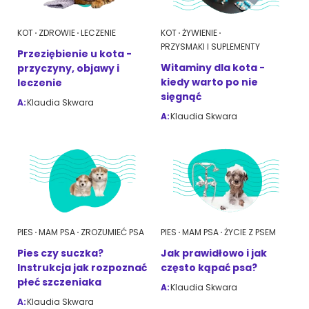
KOT
ZDROWIE
LECZENIE
KOT
ŻYWIENIE
PRZYSMAKI I SUPLEMENTY
Przeziębienie u kota -
Witaminy dla kota -
przyczyny, objawy i
kiedy warto po nie
leczenie
sięgnąć
A:
Klaudia Skwara
A:
Klaudia Skwara
PIES
MAM PSA
ZROZUMIEĆ PSA
PIES
MAM PSA
ŻYCIE Z PSEM
Pies czy suczka?
Jak prawidłowo i jak
Instrukcja jak rozpoznać
często kąpać psa?
płeć szczeniaka
A:
Klaudia Skwara
A:
Klaudia Skwara