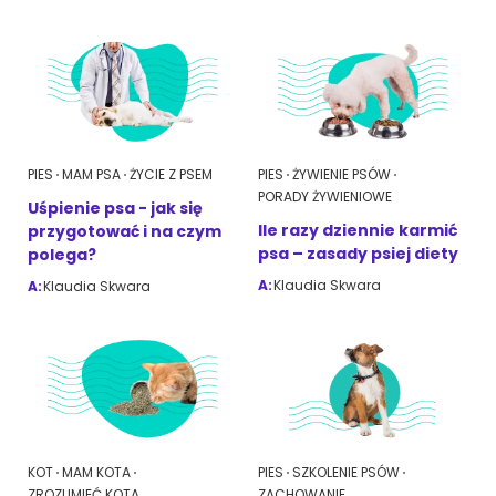
PIES
MAM PSA
ŻYCIE Z PSEM
PIES
ŻYWIENIE PSÓW
PORADY ŻYWIENIOWE
Uśpienie psa - jak się
Ile razy dziennie karmić
przygotować i na czym
psa – zasady psiej diety
polega?
A:
Klaudia Skwara
A:
Klaudia Skwara
KOT
MAM KOTA
PIES
SZKOLENIE PSÓW
ZROZUMIEĆ KOTA
ZACHOWANIE