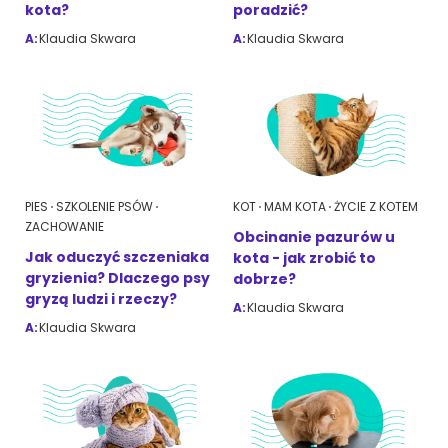
kota?
poradzić?
A:
Klaudia Skwara
A:
Klaudia Skwara
ZoociaLove News
PIES
SZKOLENIE PSÓW
KOT
MAM KOTA
ŻYCIE Z KOTEM
ZACHOWANIE
Obcinanie pazurów u
Jak oduczyć szczeniaka
kota - jak zrobić to
gryzienia? Dlaczego psy
dobrze?
gryzą ludzi i rzeczy?
A:
Klaudia Skwara
A:
Klaudia Skwara