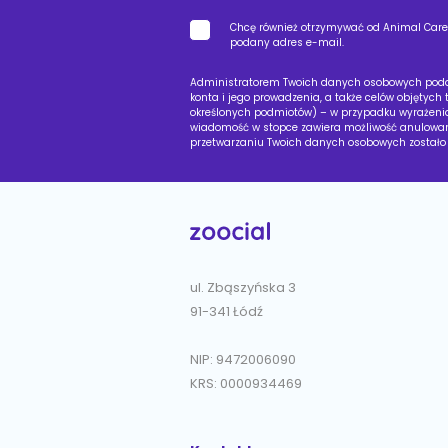
Chcę również otrzymywać od Animal Care s
podany adres e-mail.
Administratorem Twoich danych osobowych podany
konta i jego prowadzenia, a także celów objętych
określonych podmiotów) – w przypadku wyrażenia
wiadomość w stopce zawiera możliwość anulowani
przetwarzaniu Twoich danych osobowych zostało z
ul. Zbąszyńska 3
91-341 Łódź
NIP: 9472006090
KRS: 0000934469