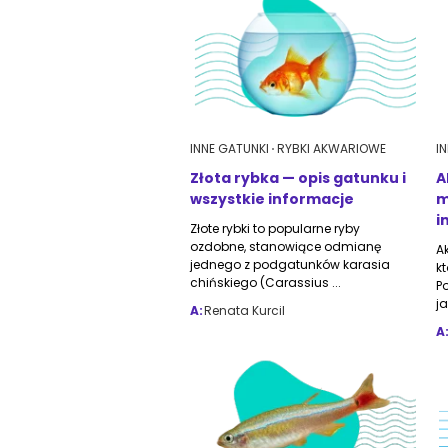
INNE GATUNKI
RYBKI AKWARIOWE
I
Złota rybka — opis gatunku i
A
wszystkie informacje
m
i
Złote rybki to popularne ryby
ozdobne, stanowiące odmianę
A
jednego z podgatunków karasia
k
chińskiego (Carassius ...
P
ja
A:
Renata Kurcil
A