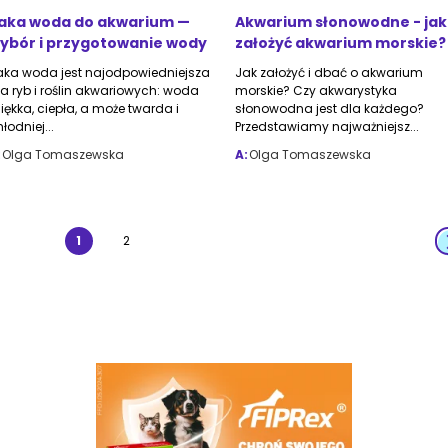
aka woda do akwarium —
Akwarium słonowodne - jak
ybór i przygotowanie wody
założyć akwarium morskie?
aka woda jest najodpowiedniejsza
Jak założyć i dbać o akwarium
la ryb i roślin akwariowych: woda
morskie? Czy akwarystyka
iękka, ciepła, a może twarda i
słonowodna jest dla każdego?
łodniej...
Przedstawiamy najważniejsz...
:
Olga Tomaszewska
A:
Olga Tomaszewska
1
2