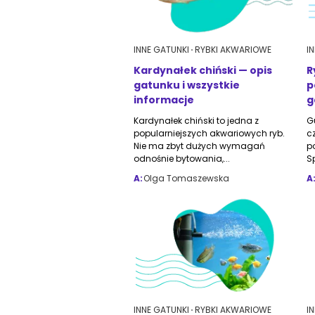
INNE GATUNKI
RYBKI AKWARIOWE
I
Kardynałek chiński — opis
R
gatunku i wszystkie
p
informacje
g
Kardynałek chiński to jedna z
G
popularniejszych akwariowych ryb.
c
Nie ma zbyt dużych wymagań
p
odnośnie bytowania,...
Sp
A:
Olga Tomaszewska
A
INNE GATUNKI
RYBKI AKWARIOWE
I