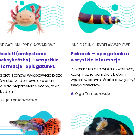
NNE GATUNKI
RYBKI AKWARIOWE
INNE GATUNKI
RYBKI AKWARIOWE
ksolotl (ambystoma
Piskorek — opis gatunku i
eksykańska) — wszystkie
wszystkie informacje
nformacje i opis gatunku
Piskorek Kuhla to rybka akwariowa,
którą można pomylić z krótkim
ksolotl stanowi wyjątkowego płaza,
wężem wodnym. Warto powiększy
tóry ubarwi domowe akwarium.
swoją akwariow...
osiada nieprzeciętne cechy, takie
k zdoln...
A:
Olga Tomaszewska
:
Olga Tomaszewska