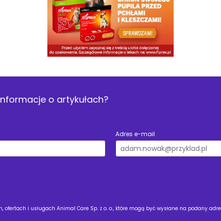
nformacje o artykułach?
Adres e-mail
 ofertach i usługach Animal Care Sp. z o. o., które mogą być wysłane na podany adre