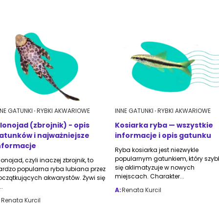
NNE GATUNKI
RYBKI AKWARIOWE
INNE GATUNKI
RYBKI AKWARIOWE
lonojad (zbrojnik) - opis
Kosiarka ryba — wszystkie
atunków i najważniejsze
informacje i opis gatunku
nformacje
Ryba kosiarka jest niezwykle
popularnym gatunkiem, który szyb
onojad, czyli inaczej zbrojnik, to
się aklimatyzuje w nowych
ardzo popularna ryba lubiana przez
miejscach. Charakter...
oczątkujących akwarystów. Żywi się
..
A:
Renata Kurcil
:
Renata Kurcil