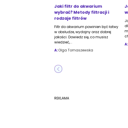
Jaki filtr do akwarium
J
wybrać? Metody filtracji i
w
rodzaje filtrów
J
d
Filtr do akwarium powinien być łatwy
m
w obsłudze, wydajny oraz dobrej
ch
jakości. Dowiedz się, co musisz
wiedzieć,...
A
A:
Olga Tomaszewska
REKLAMA