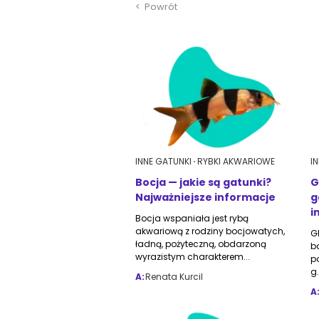
<
Powrót
INNE GATUNKI
RYBKI AKWARIOWE
I
Bocja — jakie są gatunki?
G
Najważniejsze informacje
g
i
Bocja wspaniała jest rybą
akwariową z rodziny bocjowatych,
Gl
ładną, pożyteczną, obdarzoną
b
wyrazistym charakterem...
p
g.
A:
Renata Kurcil
A