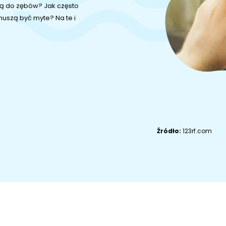
Akcesoria dla
Owczarek
zy to ryby odpowiednie dla
Akcesoria dla kota
psa
niemiecki
kie gatunki ryb będą
Adopcje
ZoociaLove News
Źródło:
123rf.com