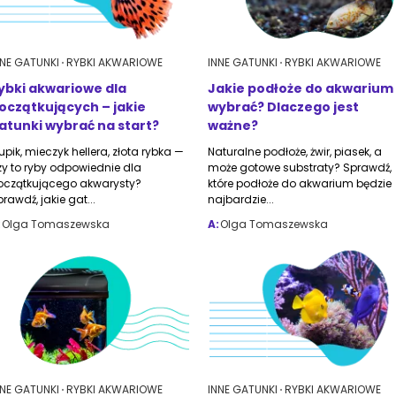
NNE GATUNKI
RYBKI AKWARIOWE
INNE GATUNKI
RYBKI AKWARIOWE
ybki akwariowe dla
Jakie podłoże do akwarium
oczątkujących – jakie
wybrać? Dlaczego jest
atunki wybrać na start?
ważne?
upik, mieczyk hellera, złota rybka —
Naturalne podłoże, żwir, piasek, a
zy to ryby odpowiednie dla
może gotowe substraty? Sprawdź,
oczątkującego akwarysty?
które podłoże do akwarium będzie
rawdź, jakie gat...
najbardzie...
:
Olga Tomaszewska
A:
Olga Tomaszewska
NNE GATUNKI
RYBKI AKWARIOWE
INNE GATUNKI
RYBKI AKWARIOWE