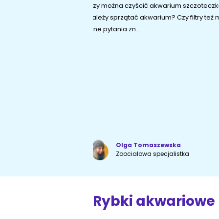
Gupik, mieczyk hellera, złota rybka — c
początkującego akwarysty? Sprawdź, ja
najlepsze na poc...
Wyszukiwarka ras psów
Przyjazne miejsca
Olga Tomaszewska
Zoocialowa specjalistka
Rybki akwariowe