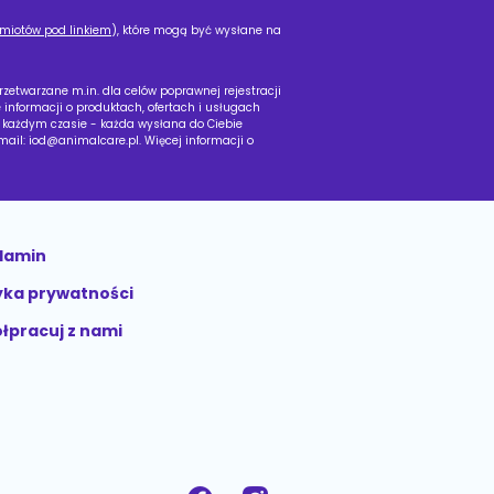
dmiotów pod linkiem
), które mogą być wysłane na
twarzane m.in. dla celów poprawnej rejestracji
 informacji o produktach, ofertach i usługach
 każdym czasie - każda wysłana do Ciebie
mail:
iod@animalcare.pl
. Więcej informacji o
lamin
tyka prywatności
łpracuj z nami