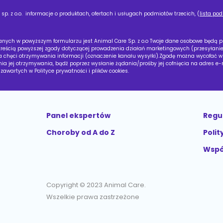
p. z o.o. informacje o produktach, ofertach i usługach podmiotów trzecich, (
lista po
ch w powyższym formularzu jest Animal Care Sp. z o.o Twoje dane osobowe będą prze
 treścią powyższej zgody dotyczącej prowadzenia działań marketingowych (przesyłanie
 chęci otrzymywania informacji (oznaczenie kanału wysyłki).Zgodę można wycofać w
a jej otrzymywania, bądź poprzez wysłanie żądania/prośby jej cofnięcia na adres e-
awartych w Polityce prywatności i plików cookies.
Panel ekspertów
Regu
Choroby od A do Z
Poli
Wspó
Copyright © 2023 Animal Care.
Wszelkie prawa zastrzeżone