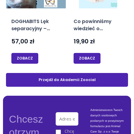
DOGHABITS Lęk
Co powinniśmy
separacyjny –
wiedzieć o
Ebook
kleszczach? – E-
57,00
zł
19,90
zł
book
ZOBACZ
ZOBACZ
Przejdź do Akademii Zoocial
Administratorem Twoich
E
Chcesz
danych osobowych
m
podanych w powyższym
a
formularzu jest Animal
otrzym
i
Chcę
Care Sp. z o.o Twoje