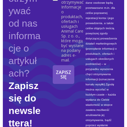
l
otrzymywać
dane osobowe będą
Informacje
ywać
przetwarzane m.in. dla
o
celów poprawnej
produktach,
rejestracji konta i jego
od nas
ofertach i
prowadzenia, a także
usługach
celów objętych treścią
Animal Care
informa
powyższej zgody
Sp. z o. o.,
dotyczącej prowadzenia
które mogą
działań marketingowych
cje o
być wysłane
(przesyłanie informacji o
na podany
produktach, ofertach i
adres e-
artykuł
usługach określonych
mail.
podmiotów) – w
przypadku wyrażenia
ach?
ZAPISZ
chęci otrzymywania
SIĘ
informacji (oznaczenie
Zapisz
kanału wysyłki).Zgodę
można wycofać w
się do
każdym czasie – każda
wysłana do Ciebie
wiadomość w stopce
newsle
zawiera możliwość
anulowania jej
ttera!
otrzymywania, bądź
poprzez wysłanie