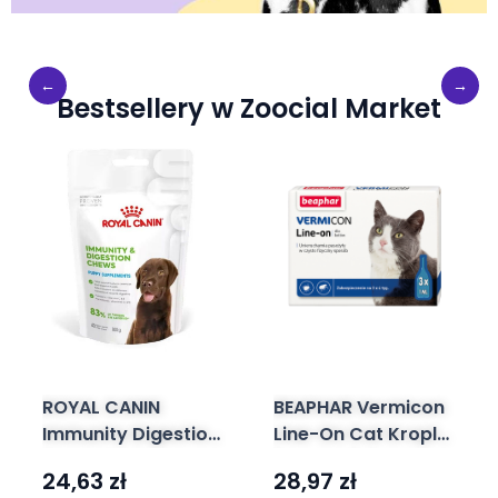
Bestsellery w Zoocial Market
ROYAL CANIN
BEAPHAR Vermicon
Immunity Digestion
Line-On Cat Krople
Puppy Supplements
Przeciw Pchłom i
24,63
zł
28,97
zł
100g suplement na
Kleszczom dla Kota