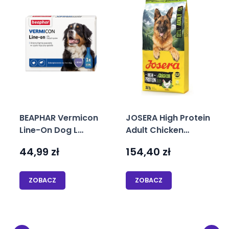
BEAPHAR Vermicon
JOSERA High Protein
Line-On Dog L
Adult Chicken
Krople Przeciw
12,5kg
44,99
zł
154,40
zł
Pchłom i Kleszczom
wysokoenergetycz
Duże Psy 3×4,5 ml
na karma dla psów
sportowych i
ZOBACZ
ZOBACZ
hodowlanych