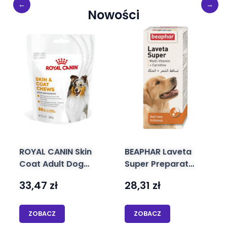
Nowości
ROYAL CANIN Skin
BEAPHAR Laveta
Coat Adult Dog
Super Preparat
Supplements 240g
Poprawiający
33,47
zł
28,31
zł
suplement na
Kondycję Sierści
zdrowie skóry i
Dla Psa 50 ml
sierści dla
ZOBACZ
ZOBACZ
dorosłych psów