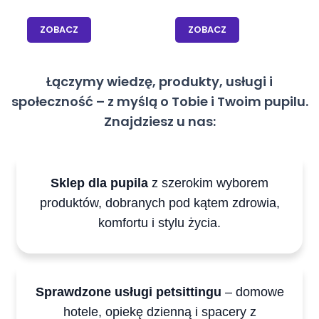
prawidłowe
3×1 ml
trawienie i
ZOBACZ
ZOBACZ
odporność
szczeniąt
Łączymy wiedzę, produkty, usługi i
społeczność – z myślą o Tobie i Twoim pupilu.
Znajdziesz u nas:
Sklep dla pupila
z szerokim wyborem
produktów, dobranych pod kątem zdrowia,
komfortu i stylu życia.
Sprawdzone usługi petsittingu
– domowe
hotele, opiekę dzienną i spacery z