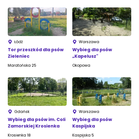
ZoociaLove News
Łódź
Warszawa
Tor przeszkód dla psów
Wybieg dla psów
Zieleniec
„Kapelusz"
Maratońska 25
Okopowa
Gdańsk
Warszawa
Wybieg dla psów im. Coli
Wybieg dla psów
Zamorskiej Krosienka
Kaspijska
Krosienka 18
Kaspijska 5