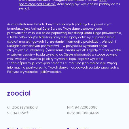
podmiotów pod linkiem
), które mogą być wysłane na podany adres
e-mail.
Administratorem Twoich danych osobowych podanych w powyższym
formularzu jest Animal Care Sp. z o.o Twoje dane osobowe będą
przetwarzane m.in. dla celów poprawnej rejestracji konta i jego prowadzenia,
a także celów objętych treścią powyższej zgody dotyczącej prowadzenia
działań marketingowych (przesyłanie informacji o produktach, ofertach i
usługach określonych podmiotów) – w przypadku wyrażenia chęci
otrzymywania informacji (oznaczenie kanału wysyłki).Zgodę można wycofać
w każdym czasie - każda wysłana do Ciebie wiadomość w stopce zawiera
możliwość anulowania jej otrzymywania, bądź poprzez wysłanie
żądania/prośby jej cofnięcia na adres e-mail:
iod@animalcare.pl
. Więcej
informacji o przetwarzaniu Twoich danych osobowych zostało zawartych w
Polityce prywatności i plików cookies.
ul. Zbąszyńska 3
NIP: 9472006090
91-341 Łódź
KRS: 0000934469