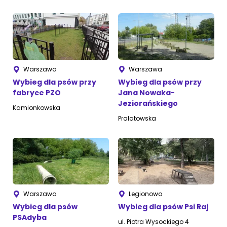
Warszawa
Warszawa
Wybieg dla psów przy
Wybieg dla psów przy
fabryce PZO
Jana Nowaka-
Jeziorańskiego
Kamionkowska
Prałatowska
Warszawa
Legionowo
Wybieg dla psów
Wybieg dla psów Psi Raj
PSAdyba
ul. Piotra Wysockiego 4