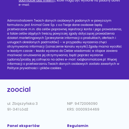
podmiotów pod linkiem
), które mogą być wysłane na podany adres
e-mail.
Administratorem Twoich danych osobowych podanych w powyższym
formularzu jest Animal Care Sp. z o.o Twoje dane osobowe będą
przetwarzane m.in. dla celów poprawnej rejestracji konta i jego prowadzenia,
a także celów objętych treścią powyższej zgody dotyczącej prowadzenia
działań marketingowych (przesyłanie informacji o produktach, ofertach i
usługach określonych podmiotów) – w przypadku wyrażenia chęci
otrzymywania informacji (oznaczenie kanału wysyłki).Zgodę można wycofać
w każdym czasie - każda wysłana do Ciebie wiadomość w stopce zawiera
możliwość anulowania jej otrzymywania, bądź poprzez wysłanie
żądania/prośby jej cofnięcia na adres e-mail:
iod@animalcare.pl
. Więcej
informacji o przetwarzaniu Twoich danych osobowych zostało zawartych w
Polityce prywatności i plików cookies.
ul. Zbąszyńska 3
NIP: 9472006090
91-341 Łódź
KRS: 0000934469
Panel ekspertów
Regulamin