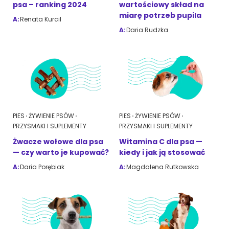
psa – ranking 2024
wartościowy skład na
miarę potrzeb pupila
A:
Renata Kurcil
A:
Daria Rudzka
ZoociaLove News
PIES
ŻYWIENIE PSÓW
PIES
ŻYWIENIE PSÓW
PRZYSMAKI I SUPLEMENTY
PRZYSMAKI I SUPLEMENTY
Żwacze wołowe dla psa
Witamina C dla psa —
— czy warto je kupować?
kiedy i jak ją stosować
A:
Daria Porębiak
A:
Magdalena Rutkowska