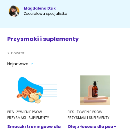
Magdalena Dzik
Akcesoria dla psa
RASY KOTÓW
Zoocialowa specjalistka
Kot brytyjski
RASY PSÓW
Przysmaki i suplementy
Kot syberyjski
Sznaucer miniaturowy
Kot perski
<
Powrót
Golden retriever
Najnowsze
Kot rosyjski niebieski
Buldog francuski
Owczarek niemiecki
Wyszukiwarka ras psów
PIES
ŻYWIENIE PSÓW
PIES
ŻYWIENIE PSÓW
PRZYSMAKI I SUPLEMENTY
PRZYSMAKI I SUPLEMENTY
Smaczki treningowe dla
Olej z łososia dla psa -
Przyjazne miejsca
Adopcje