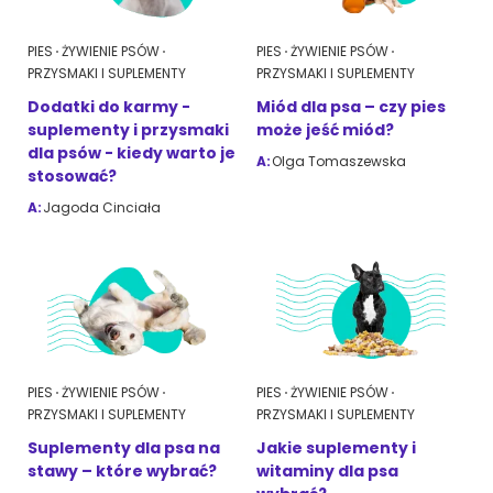
PIES
ŻYWIENIE PSÓW
PIES
ŻYWIENIE PSÓW
PRZYSMAKI I SUPLEMENTY
PRZYSMAKI I SUPLEMENTY
Dodatki do karmy -
Miód dla psa – czy pies
suplementy i przysmaki
może jeść miód?
dla psów - kiedy warto je
A:
Olga Tomaszewska
stosować?
A:
Jagoda Cinciała
PIES
ŻYWIENIE PSÓW
PIES
ŻYWIENIE PSÓW
PRZYSMAKI I SUPLEMENTY
PRZYSMAKI I SUPLEMENTY
Suplementy dla psa na
Jakie suplementy i
stawy – które wybrać?
witaminy dla psa