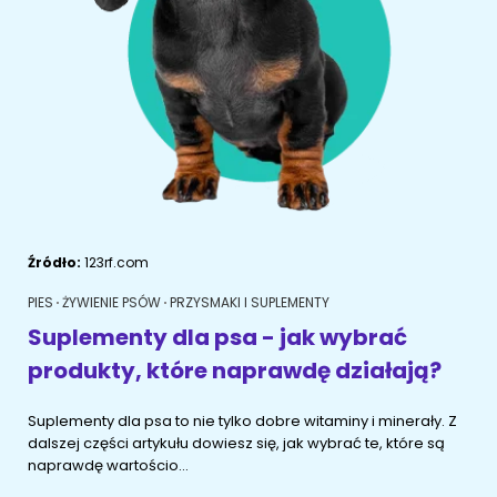
ŻYWIENIE KOTÓW
SZYBKIE KARMIENIE
KONIE
Porady żywieniowe
Karma
OPIEKA DZIENNA
Przysmaki i suplementy
RYBKI AKWARIOWE
Porady żywieniowe
Przysmaki i suplementy
Znajdź petsittera
SZKOLENIE PSÓW
Zachowanie
MAM KOTA
Źródło:
123rf.com
Szkolenie
Zrozumieć kota
PIES
ŻYWIENIE PSÓW
PRZYSMAKI I SUPLEMENTY
Mały kotek w domu
Suplementy dla psa - jak wybrać
MAM PSA
produkty, które naprawdę działają?
Życie z kotem
Zrozumieć psa
Suplementy dla psa to nie tylko dobre witaminy i minerały. Z
Szkolenie
Życie z psem
dalszej części artykułu dowiesz się, jak wybrać te, które są
naprawdę wartościo...
Akcesoria dla kota
Szczeniak w domu