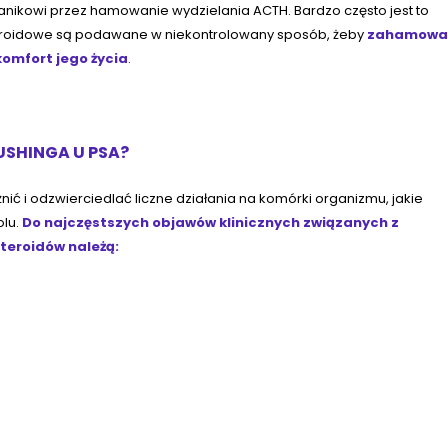
nikowi przez hamowanie wydzielania ACTH. Bardzo często jest to
steroidowe są podawane w niekontrolowany sposób, żeby
zahamowa
komfort jego życia
.
SHINGA U PSA?
ć i odzwierciedlać liczne działania na komórki organizmu, jakie
lu.
Do najczęstszych objawów klinicznych związanych z
teroidów należą: