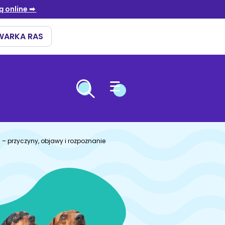
OPIEKA NAD ZWIERZĘTAMI
ÓW
ARIOWE
ENNA
– przyczyny, objawy i rozpoznanie
i
ki
niebieski