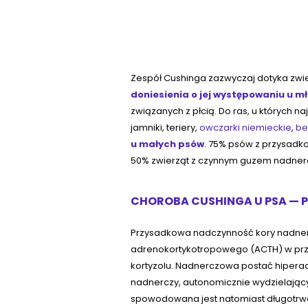
Zespół Cushinga zazwyczaj dotyka zwier
doniesienia o jej występowaniu u m
związanych z płcią. Do ras, u których n
jamniki, teriery,
owczarki niemieckie
,
be
u małych psów
. 75% psów z przysadko
50% zwierząt z czynnym guzem nadnerc
CHOROBA CUSHINGA U PSA — 
Przysadkowa nadczynność kory nadner
adrenokortykotropowego (ACTH) w prz
kortyzolu. Nadnerczowa postać hiperad
nadnerczy, autonomicznie wydzielając
spowodowana jest natomiast długotrw