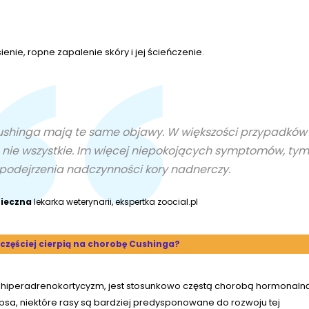
enie, ropne zapalenie skóry i jej ścieńczenie.
Cushinga mają te same objawy. W większości przypadków
ale nie wszystkie. Im więcej niepokojących symptomów, tym
 podejrzenia nadczynności kory nadnerczy.
nieczna
lekarka weterynarii, ekspertka zoocial.pl
e częściej cierpią na chorobę Cushinga?
 hiperadrenokortycyzm, jest stosunkowo częstą chorobą hormonaln
sa, niektóre rasy są bardziej predysponowane do rozwoju tej