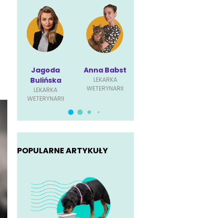
Jagoda
Anna Babst
Karolina
P
Bulińska
LEKARKA
Ściubisz
Dę
WETERYNARII
LEKARKA
LEKARKA
L
WETERYNARII
WETERYNARII
WET
POPULARNE ARTYKUŁY