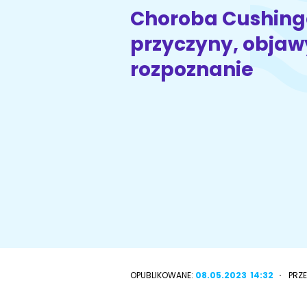
Choroba Cushing
przyczyny, objawy
Wyszukiwarka ras psów
Przyjazne miejsca
rozpoznanie
OPUBLIKOWANE:
08.05.2023
14:32
PRZ