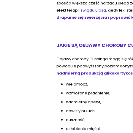
sposób większa część narządu ulega za
efekt terapii
świądu u psa
, kiedy leki 
drapanie się zwierzęcia i poprawić 
JAKIE SĄ OBJAWY CHOROBY CU
Objawy choroby Cushinga mogą się różni
powoduje podwyższony poziom kortyzo
nadmierną produkcją glikokortykos
wielomocz,
wzmożone pragnienie,
nadmierny apetyt,
obwisły brzuch,
duszność,
osłabienie mięśni,