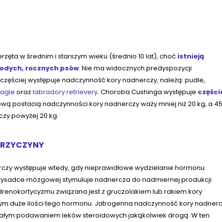
zęta w średnim i starszym wieku (średnio 10 lat), choć
istnieją
łodych, rocznych psów
. Nie ma widocznych predyspozycji
ajczęściej występuje nadczynność kory nadnerczy, należą: pudle,
agle
oraz
labradory retrievery
. Choroba Cushinga występuje
części
wą postacią nadczynności kory nadnerczy waży mniej niż 20 kg, a 4
zy powyżej 20 kg.
PRZYCZYNY
czy występuje wtedy, gdy nieprawidłowe wydzielanie hormonu
ysadce mózgowej stymuluje nadnercza do nadmiernej produkcji
renokortycyzmu związana jest z gruczolakiem lub rakiem kory
ym duże ilości tego hormonu. Jatrogenna nadczynność kory nadner
ałym podawaniem leków steroidowych jakąkolwiek drogą. W ten