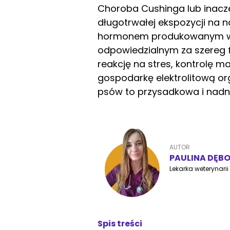
Choroba Cushinga lub inacz
długotrwałej ekspozycji na na
hormonem produkowanym w 
odpowiedzialnym za szereg f
reakcję na stres, kontrolę ma
gospodarkę elektrolitową or
psów to przysadkowa i nadn
AUTOR
PAULINA DĘB
Lekarka weterynarii
Spis treści