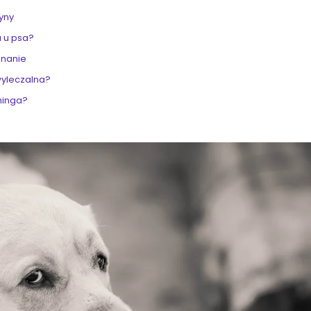
zyny
 u psa?
znanie
wyleczalna?
hinga?