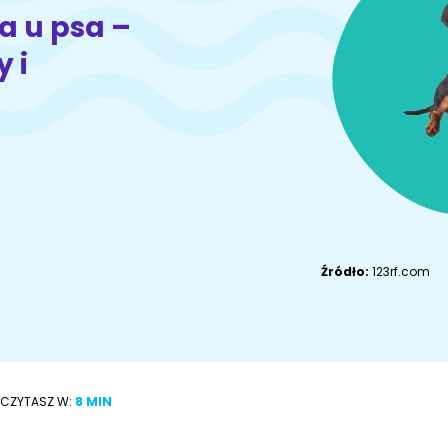
Akcesoria dla
Owczarek
a u psa –
Akcesoria dla kota
psa
niemiecki
 i
Adopcje
ZoociaLove News
Źródło:
123rf.com
ECZYTASZ W:
8 MIN