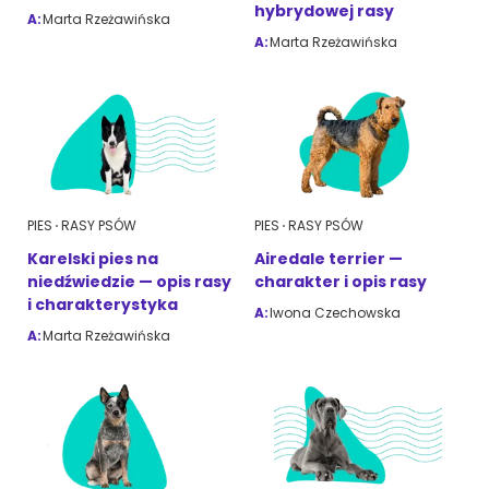
hybrydowej rasy
A:
Marta Rzeżawińska
A:
Marta Rzeżawińska
ZoociaLove News
PIES
RASY PSÓW
PIES
RASY PSÓW
Karelski pies na
Airedale terrier —
niedźwiedzie — opis rasy
charakter i opis rasy
i charakterystyka
A:
Iwona Czechowska
A:
Marta Rzeżawińska