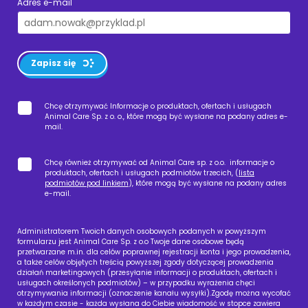
Adres e-mail
Zapisz się
Chcę otrzymywać Informacje o produktach, ofertach i usługach
Animal Care Sp. z o. o., które mogą być wysłane na podany adres e-
mail.
Chcę również otrzymywać od Animal Care sp. z o.o. informacje o
produktach, ofertach i usługach podmiotów trzecich, (
lista
podmiotów pod linkiem
), które mogą być wysłane na podany adres
e-mail.
Administratorem Twoich danych osobowych podanych w powyższym
formularzu jest Animal Care Sp. z o.o Twoje dane osobowe będą
przetwarzane m.in. dla celów poprawnej rejestracji konta i jego prowadzenia,
a także celów objętych treścią powyższej zgody dotyczącej prowadzenia
działań marketingowych (przesyłanie informacji o produktach, ofertach i
usługach określonych podmiotów) – w przypadku wyrażenia chęci
otrzymywania informacji (oznaczenie kanału wysyłki).Zgodę można wycofać
w każdym czasie - każda wysłana do Ciebie wiadomość w stopce zawiera