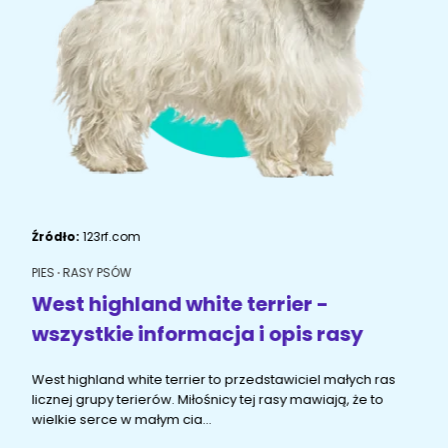
ŻYWIENIE KOTÓW
SZYBKIE KARMIENIE
KONIE
Porady żywieniowe
Karma
OPIEKA DZIENNA
Przysmaki i suplementy
RYBKI AKWARIOWE
Porady żywieniowe
Przysmaki i suplementy
Znajdź petsittera
SZKOLENIE PSÓW
Zachowanie
MAM KOTA
Źródło:
123rf.com
Szkolenie
Zrozumieć kota
PIES
RASY PSÓW
Mały kotek w domu
West highland white terrier -
MAM PSA
wszystkie informacja i opis rasy
Życie z kotem
Zrozumieć psa
a
West highland white terrier to przedstawiciel małych ras
Szkolenie
Życie z psem
licznej grupy terierów. Miłośnicy tej rasy mawiają, że to
wielkie serce w małym cia...
Akcesoria dla kota
Szczeniak w domu