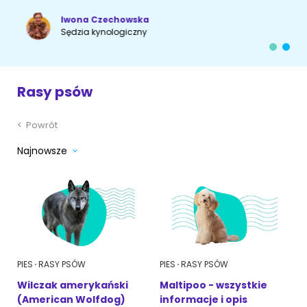
Iwona Czechowska
Akcesoria dla psa
RASY KOTÓW
Sędzia kynologiczny
Kot brytyjski
RASY PSÓW
Rasy psów
Kot syberyjski
Sznaucer miniaturowy
Kot perski
<
Powrót
Golden retriever
Najnowsze
Kot rosyjski niebieski
Buldog francuski
Owczarek niemiecki
Wyszukiwarka ras psów
PIES
RASY PSÓW
PIES
RASY PSÓW
Wilczak amerykański
Maltipoo - wszystkie
(American Wolfdog)
informacje i opis
Przyjazne miejsca
Adopcje