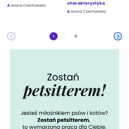
charakterystyka
A:
Iwona Czechowska
A:
Iwona Czechowska
...
1
8