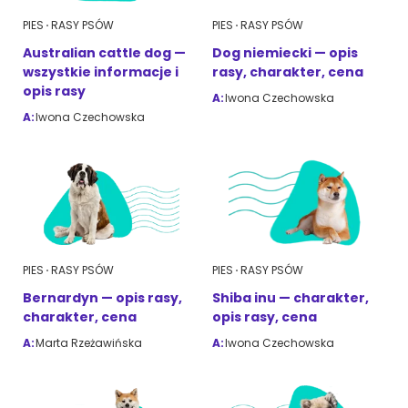
PIES
RASY PSÓW
PIES
RASY PSÓW
Australian cattle dog —
Dog niemiecki — opis
wszystkie informacje i
rasy, charakter, cena
opis rasy
A:
Iwona Czechowska
A:
Iwona Czechowska
PIES
RASY PSÓW
PIES
RASY PSÓW
Bernardyn — opis rasy,
Shiba inu — charakter,
charakter, cena
opis rasy, cena
A:
Marta Rzeżawińska
A:
Iwona Czechowska