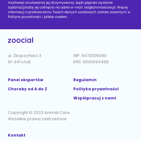
możliwość anulowania jej otrzymywania, bądź poprzez wysłanie
żądania/prośby jej cofnięcia na adres e-mail:
iod@animalcare.pl
. Więcej
informacji o przetwarzaniu Twoich danych osobowych zostało zawartych w
Polityce prywatności i plików cookies.
ul. Zbąszyńska 3
NIP: 9472006090
91-341 Łódź
KRS: 0000934469
Panel ekspertów
Regulamin
Choroby od A do Z
Polityka prywatności
Współpracuj z nami
Copyright © 2023 Animal Care.
Wszelkie prawa zastrzeżone
Kontakt