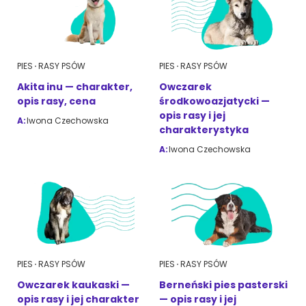
PIES
RASY PSÓW
PIES
RASY PSÓW
Akita inu — charakter,
Owczarek
opis rasy, cena
środkowoazjatycki —
opis rasy i jej
A:
Iwona Czechowska
charakterystyka
A:
Iwona Czechowska
PIES
RASY PSÓW
PIES
RASY PSÓW
Owczarek kaukaski —
Berneński pies pasterski
opis rasy i jej charakter
— opis rasy i jej