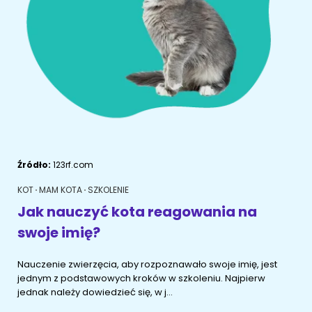
ŻYWIENIE KOTÓW
SZYBKIE KARMIENIE
KONIE
Porady żywieniowe
Karma
OPIEKA DZIENNA
Przysmaki i suplementy
RYBKI AKWARIOWE
Porady żywieniowe
Przysmaki i suplementy
Znajdź petsittera
SZKOLENIE PSÓW
Zachowanie
MAM KOTA
Źródło:
123rf.com
Szkolenie
Zrozumieć kota
KOT
MAM KOTA
SZKOLENIE
Mały kotek w domu
Jak nauczyć kota reagowania na
MAM PSA
swoje imię?
Życie z kotem
Zrozumieć psa
Nauczenie zwierzęcia, aby rozpoznawało swoje imię, jest
Szkolenie
Życie z psem
jednym z podstawowych kroków w szkoleniu. Najpierw
jednak należy dowiedzieć się, w j...
Akcesoria dla kota
Szczeniak w domu