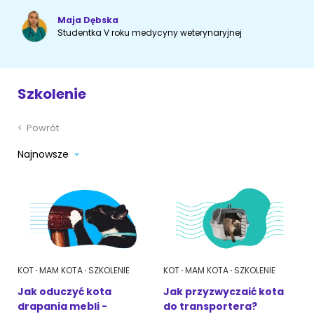
Maja Dębska
Akcesoria dla psa
RASY KOTÓW
Studentka V roku medycyny weterynaryjnej
Kot brytyjski
RASY PSÓW
Szkolenie
Kot syberyjski
Sznaucer miniaturowy
Kot perski
<
Powrót
Golden retriever
Najnowsze
Kot rosyjski niebieski
Buldog francuski
Owczarek niemiecki
Wyszukiwarka ras psów
KOT
MAM KOTA
SZKOLENIE
KOT
MAM KOTA
SZKOLENIE
Jak oduczyć kota
Jak przyzwyczaić kota
drapania mebli -
do transportera?
Przyjazne miejsca
Adopcje