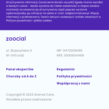
otrzymywania informacji (oznaczenie kanału wysyłki).Zgodę można wycofać
w każdym czasie - każda wysłana do Ciebie wiadomość w stopce zawiera
możliwość anulowania jej otrzymywania, bądź poprzez wysłanie
żądania/prośby jej cofnięcia na adres e-mail:
iod@animalcare.pl
. Więcej
informacji o przetwarzaniu Twoich danych osobowych zostało zawartych w
Polityce prywatności i plików cookies.
ul. Zbąszyńska 3
NIP: 9472006090
91-341 Łódź
KRS: 0000934469
Panel ekspertów
Regulamin
Choroby od A do Z
Polityka prywatności
Współpracuj z nami
Copyright © 2023 Animal Care.
Wszelkie prawa zastrzeżone