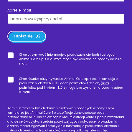
Adres e-mail
Zapisz się
Chcę otrzymywać Informacje o produktach, ofertach i usługach
Animal Care Sp. z o. o., które mogą być wysłane na podany adres e-
mail.
Chcę również otrzymywać od Animal Care sp. z o.o. informacje o
produktach, ofertach i usługach podmiotów trzecich, (
lista
podmiotów pod linkiem
), które mogą być wysłane na podany adres
e-mail.
Administratorem Twoich danych osobowych podanych w powyższym
formularzu jest Animal Care Sp. z o.o Twoje dane osobowe będą
przetwarzane m.in. dla celów poprawnej rejestracji konta i jego prowadzenia,
a także celów objętych treścią powyższej zgody dotyczącej prowadzenia
działań marketingowych (przesyłanie informacji o produktach, ofertach i
usługach określonych podmiotów) – w przypadku wyrażenia chęci