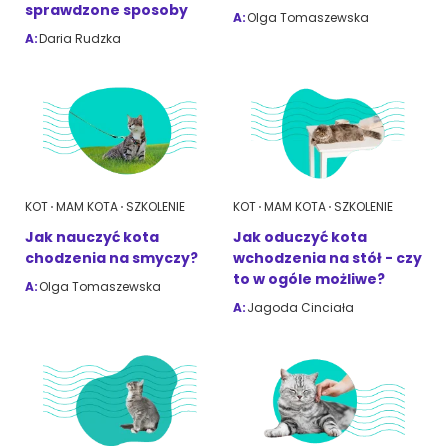
sprawdzone sposoby
A:
Olga Tomaszewska
A:
Daria Rudzka
ZoociaLove News
KOT
MAM KOTA
SZKOLENIE
KOT
MAM KOTA
SZKOLENIE
Jak nauczyć kota
Jak oduczyć kota
chodzenia na smyczy?
wchodzenia na stół - czy
to w ogóle możliwe?
A:
Olga Tomaszewska
A:
Jagoda Cinciała