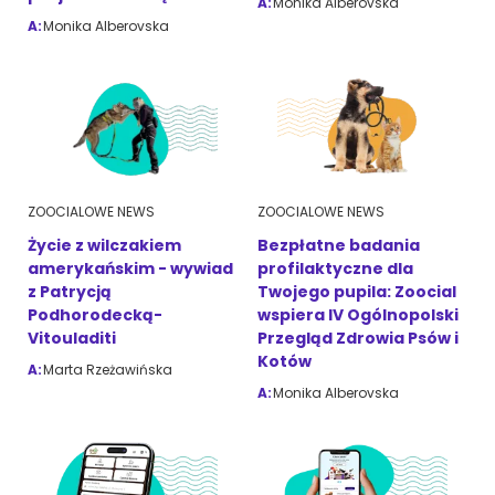
A:
Monika Alberovska
A:
Monika Alberovska
ZoociaLove News
ZOOCIALOWE NEWS
ZOOCIALOWE NEWS
Życie z wilczakiem
Bezpłatne badania
amerykańskim - wywiad
profilaktyczne dla
z Patrycją
Twojego pupila: Zoocial
Podhorodecką-
wspiera IV Ogólnopolski
Vitouladiti
Przegląd Zdrowia Psów i
Kotów
A:
Marta Rzeżawińska
A:
Monika Alberovska