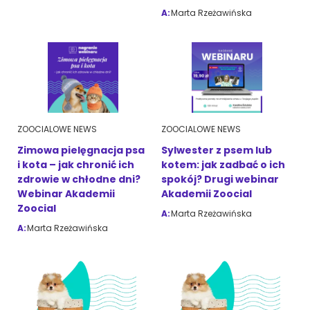
A:
Marta Rzeżawińska
ZOOCIALOWE NEWS
ZOOCIALOWE NEWS
Zimowa pielęgnacja psa
Sylwester z psem lub
i kota – jak chronić ich
kotem: jak zadbać o ich
zdrowie w chłodne dni?
spokój? Drugi webinar
Webinar Akademii
Akademii Zoocial
Zoocial
A:
Marta Rzeżawińska
A:
Marta Rzeżawińska