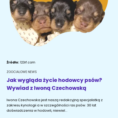
ŻYWIENIE KOTÓW
SZYBKIE KARMIENIE
KONIE
Porady żywieniowe
Karma
OPIEKA DZIENNA
Przysmaki i suplementy
RYBKI AKWARIOWE
Porady żywieniowe
Przysmaki i suplementy
Znajdź petsittera
SZKOLENIE PSÓW
Zachowanie
MAM KOTA
Źródło:
123rf.com
Szkolenie
Zrozumieć kota
ZOOCIALOWE NEWS
Mały kotek w domu
Jak wygląda życie hodowcy psów?
MAM PSA
Wywiad z Iwoną Czechowską
Życie z kotem
Zrozumieć psa
Iwona Czechowska jest naszą redakcyjną specjalistką z
Szkolenie
Życie z psem
zakresu kynologii a w szczególności ras psów. 30 lat
doświadczenia w hodowli, niewiel...
Akcesoria dla kota
Szczeniak w domu