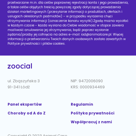
przetwarzane m.in. dla celów poprawnej rejestracji konta i jego prowadzenia,
a także celów objętych treścią powyższej zgody dotyczącej prowadzenia
działań marketingowych (przesyłanie informacji o produktach, ofertach i
usługach określonych podmiotów) – w przypadku wyrażenia chęci
otrzymywania informacji (oznaczenie kanału wysyłki).Zgodę można wycofać
w każdym czasie - każda wysłana do Ciebie wiadomość w stopce zawiera
możliwość anulowania jej otrzymywania, bądź poprzez wysłanie
żądania/prośby jej cofnięcia na adres e-mail:
iod@animalcare.pl
. Więcej
informacji o przetwarzaniu Twoich danych osobowych zostało zawartych w
Polityce prywatności i plików cookies.
ul. Zbąszyńska 3
NIP: 9472006090
91-341 Łódź
KRS: 0000934469
Panel ekspertów
Regulamin
Choroby od A do Z
Polityka prywatności
Współpracuj z nami
Copyright © 2023 Animal Care.