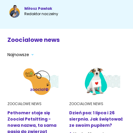
Miłosz Pawlak
Akcesoria dla psa
RASY KOTÓW
Redaktor naczelny
Kot brytyjski
RASY PSÓW
Zoocialowe news
Kot syberyjski
Sznaucer miniaturowy
Kot perski
Najnowsze
Golden retriever
Kot rosyjski niebieski
Buldog francuski
Owczarek niemiecki
ZOOCIALOWE NEWS
ZOOCIALOWE NEWS
Wyszukiwarka ras psów
Pethomer staje się
Dzień psa: 1 lipca i 26
Zoocial Petsitting -
sierpnia. Jak świętować
nowa nazwa, ta sama
ze swoim pupilem?
pasja do zwierząt
Przyjazne miejsca
Adopcje