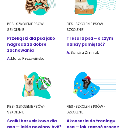
PIES
SZKOLENIE PSÓW
PIES
SZKOLENIE PSÓW
SZKOLENIE
SZKOLENIE
Przekąski dla psa jako
Tresura psa – o czym
nagroda za dobre
należy pamiętać?
zachowania
A:
Sandra Zimniak
A:
Marta Rzeżawińska
PIES
SZKOLENIE PSÓW
PIES
SZKOLENIE PSÓW
SZKOLENIE
SZKOLENIE
Szelki bezuciskowe dla
Akcesoria do treningu
psa — jakie powinny być?
psa — jak zacząć pracę z