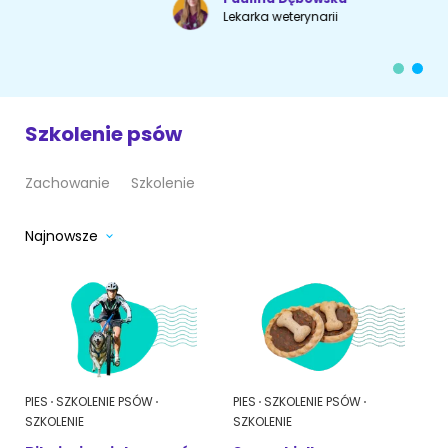
Lekarka weterynarii
Akcesoria dla psa
RASY KOTÓW
Kot brytyjski
RASY PSÓW
Szkolenie psów
Kot syberyjski
Sznaucer miniaturowy
Kot perski
Zachowanie
Szkolenie
Golden retriever
Kot rosyjski niebieski
Najnowsze
Buldog francuski
Owczarek niemiecki
Wyszukiwarka ras psów
PIES
SZKOLENIE PSÓW
PIES
SZKOLENIE PSÓW
SZKOLENIE
SZKOLENIE
Przyjazne miejsca
Adopcje