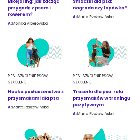
Bikejoring: jak zacząć
Smaczki dla psa:
przygodę z psem i
nagroda czy łapówka?
rowerem?
A:
Marta Rzeżawińska
ZoociaLove News
A:
Monika Alberovska
PIES
SZKOLENIE PSÓW
PIES
SZKOLENIE PSÓW
SZKOLENIE
SZKOLENIE
Nauka posłuszeństwa z
Treserki dla psa: rola
przysmakami dla psa
przysmaków w treningu
pozytywnym
A:
Marta Rzeżawińska
A:
Marta Rzeżawińska