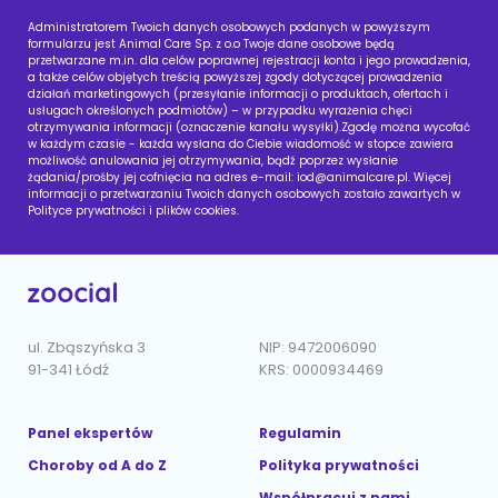
Administratorem Twoich danych osobowych podanych w powyższym
formularzu jest Animal Care Sp. z o.o Twoje dane osobowe będą
przetwarzane m.in. dla celów poprawnej rejestracji konta i jego prowadzenia,
a także celów objętych treścią powyższej zgody dotyczącej prowadzenia
działań marketingowych (przesyłanie informacji o produktach, ofertach i
usługach określonych podmiotów) – w przypadku wyrażenia chęci
otrzymywania informacji (oznaczenie kanału wysyłki).Zgodę można wycofać
w każdym czasie - każda wysłana do Ciebie wiadomość w stopce zawiera
możliwość anulowania jej otrzymywania, bądź poprzez wysłanie
żądania/prośby jej cofnięcia na adres e-mail:
iod@animalcare.pl
. Więcej
informacji o przetwarzaniu Twoich danych osobowych zostało zawartych w
Polityce prywatności i plików cookies.
ul. Zbąszyńska 3
NIP: 9472006090
91-341 Łódź
KRS: 0000934469
Panel ekspertów
Regulamin
Choroby od A do Z
Polityka prywatności
Współpracuj z nami