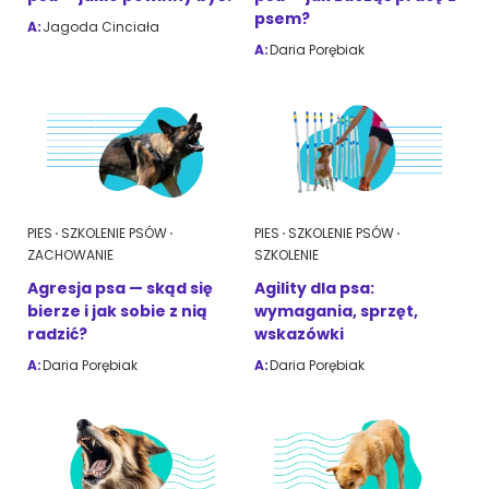
psem?
A:
Jagoda Cinciała
A:
Daria Porębiak
PIES
SZKOLENIE PSÓW
PIES
SZKOLENIE PSÓW
ZACHOWANIE
SZKOLENIE
Agresja psa — skąd się
Agility dla psa:
bierze i jak sobie z nią
wymagania, sprzęt,
radzić?
wskazówki
A:
Daria Porębiak
A:
Daria Porębiak