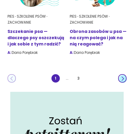
PIES
SZKOLENIE PSÓW
PIES
SZKOLENIE PSÓW
ZACHOWANIE
ZACHOWANIE
Szczekanie psa —
Obrona zasobów u psa —
dlaczego psy oszczekują
na czym polega i jak na
i jak sobie z tym radzić?
nią reagować?
A:
Daria Porębiak
A:
Daria Porębiak
...
1
3