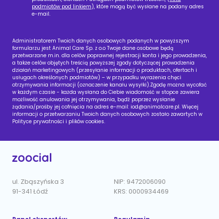
podmiotów pod linkiem
), które mogą być wysłane na podany adres
e-mail.
Administratorem Twoich danych osobowych podanych w powyższym
formularzu jest Animal Care Sp. z o.o Twoje dane osobowe będą
przetwarzane m.in. dla celów poprawnej rejestracji konta i jego prowadzenia,
a także celów objętych treścią powyższej zgody dotyczącej prowadzenia
działań marketingowych (przesyłanie informacji o produktach, ofertach i
usługach określonych podmiotów) – w przypadku wyrażenia chęci
otrzymywania informacji (oznaczenie kanału wysyłki).Zgodę można wycofać
w każdym czasie - każda wysłana do Ciebie wiadomość w stopce zawiera
możliwość anulowania jej otrzymywania, bądź poprzez wysłanie
żądania/prośby jej cofnięcia na adres e-mail:
iod@animalcare.pl
. Więcej
informacji o przetwarzaniu Twoich danych osobowych zostało zawartych w
Polityce prywatności i plików cookies.
ul. Zbąszyńska 3
NIP: 9472006090
91-341 Łódź
KRS: 0000934469