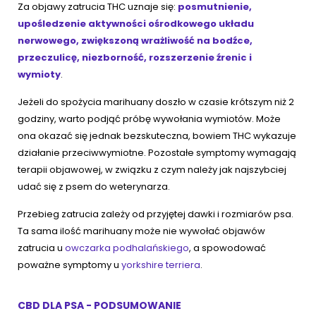
Za objawy zatrucia THC uznaje się:
posmutnienie,
upośledzenie aktywności ośrodkowego układu
nerwowego, zwiększoną wrażliwość na bodźce,
przeczulicę, niezborność, rozszerzenie źrenic i
wymioty
.
Jeżeli do spożycia marihuany doszło w czasie krótszym niż 2
godziny, warto podjąć próbę wywołania wymiotów. Może
ona okazać się jednak bezskuteczna, bowiem THC wykazuje
działanie przeciwwymiotne. Pozostałe symptomy wymagają
terapii objawowej, w związku z czym należy jak najszybciej
udać się z psem do weterynarza.
Przebieg zatrucia zależy od przyjętej dawki i rozmiarów psa.
Ta sama ilość marihuany może nie wywołać objawów
zatrucia u
owczarka podhalańskiego
, a spowodować
poważne symptomy u
yorkshire terriera
.
CBD DLA PSA - PODSUMOWANIE