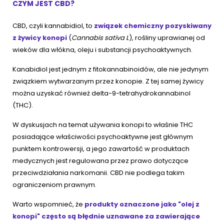
CZYM JEST CBD?
CBD, czyli kannabidiol, to
związek chemiczny pozyskiwany
z żywicy konopi
(
Cannabis sativa L
), rośliny uprawianej od
wieków dla włókna, oleju i substancji psychoaktywnych.
Kanabidiol jest jednym z fitokannabinoidów, ale nie jedynym
związkiem wytwarzanym przez konopie. Z tej samej żywicy
można uzyskać również delta-9-tetrahydrokannabinol
(THC).
W dyskusjach na temat używania konopi to właśnie THC
posiadające właściwości psychoaktywne jest głównym
punktem kontrowersji, a jego zawartość w produktach
medycznych jest regulowana przez prawo dotyczące
przeciwdziałania narkomanii. CBD nie podlega takim
ograniczeniom prawnym.
Warto wspomnieć, że
produkty oznaczone jako "olej z
konopi" często są błędnie uznawane za zawierające