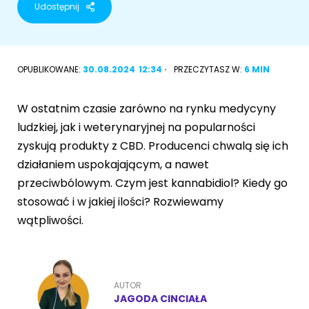
Udostępnij
Akcesoria dla psa
RASY KOTÓW
Kot brytyjski
OPUBLIKOWANE:
30.08.2024
12:34
PRZECZYTASZ W:
6 MIN
RASY PSÓW
Kot syberyjski
Sznaucer miniaturowy
W ostatnim czasie zarówno na rynku medycyny
Kot perski
ludzkiej, jak i weterynaryjnej na popularności
Golden retriever
zyskują produkty z CBD. Producenci chwalą się ich
Kot rosyjski niebieski
działaniem uspokajającym, a nawet
Buldog francuski
przeciwbólowym. Czym jest kannabidiol? Kiedy go
Owczarek niemiecki
stosować i w jakiej ilości? Rozwiewamy
wątpliwości.
Wyszukiwarka ras psów
AUTOR
JAGODA CINCIAŁA
Przyjazne miejsca
Adopcje