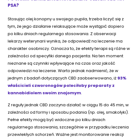
PSA?
Stosując olej konopny u swojego pupila, trzeba liczyć się z
tym, że jego działanie relaksujące może wystąpić dopiero
po kilku dniach regularnego stosowania. Z obserwacji
lekarzy weterynarii wynika, że odpowiedź na leczenie ma
charakter osobniczy. Oznacza to, że efekty terapii są różne w
zależności od specyfiki danego pacjenta. Na ten moment
nieznane są czynniki wpływające na czas oraz jakość
odpowiedzi na leczenie. Warto jednak nadmienić, że w
jednym z badań dotyczących CBD zaobserwowano, iż
93%
właścicieli czworonogów poleciłoby preparaty z
kannabidiolem swoim znajomym
.
Z reguły jednak CBD zaczyna działać w ciągu 15 do 45 min, w
zależności od formy i sposobu podania (np. olej, smakołyki).
Pełne efekty mogą być widoczne po kilku dniach
regularnego stosowania, szczególnie w przypadku leczenia
przewlekłych schorzeń. Ważne jest monitorowanie reakcji