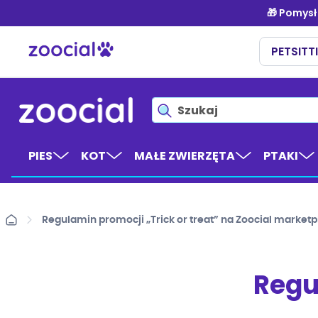
Przejdź
do
treści
PIES
KOT
MAŁE ZWIERZĘTA
PTAKI
Regulamin promocji „Trick or treat” na Zoocial market
Regu