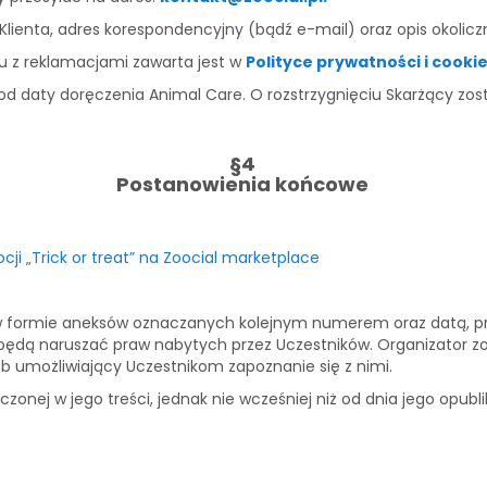
 Klienta, adres korespondencyjny (bądź e-mail) oraz opis okolic
u z reklamacjami zawarta jest w
Polityce prywatności i cooki
 od daty doręczenia Animal Care. O rozstrzygnięciu Skarżący zo
§4
Postanowienia końcowe
ji „Trick or treat” na Zoocial marketplace
 w formie aneksów oznaczanych kolejnym numerem oraz datą, 
 będą naruszać praw nabytych przez Uczestników. Organizator 
b umożliwiający Uczestnikom zapoznanie się z nimi.
nej w jego treści, jednak nie wcześniej niż od dnia jego opublik