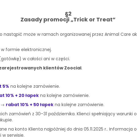
§2
Zasady promocji „Trick or Treat”
go nastąpić może w ramach organizowanej przez Animal Care akc
w formie elektronicznej.
gotówkę) w całości ani w części.
zarejestrowanych klientów Zoocial
.
t 5%
na kolejne zamówienie.
at 10% + 20 łapek
na kolejne zamówienie.
) →
rabat 10% + 50 łapek
na kolejne zamówienie.
kich zamówień z 30–31 października. Klienci spełniający warunki
akupie.
 na konto Klienta najpóźniej do dnia 05.11.2025 r.. Informacja 
 w serwisie.