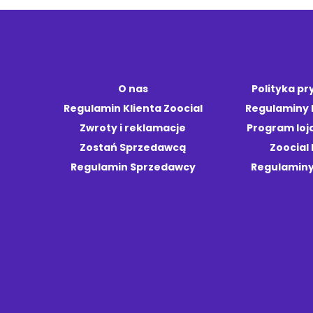
O nas
Polityka p
Regulamin Klienta Zoocial
Regulaminy
Zwroty i reklamacje
Program loj
Zostań Sprzedawcą
Zoocial 
Regulamin Sprzedawcy
Regulaminy