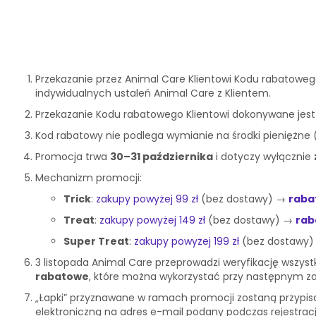
Przekazanie przez Animal Care Klientowi Kodu rabatowe
indywidualnych ustaleń Animal Care z Klientem.
Przekazanie Kodu rabatowego Klientowi dokonywane jest 
Kod rabatowy nie podlega wymianie na środki pieniężne (
Promocja trwa
30–31 października
i dotyczy wyłącznie
Mechanizm promocji:
Trick
:
zakupy powyżej 99 zł
(bez dostawy) →
raba
Treat
:
zakupy powyżej 149 zł
(bez dostawy) →
rab
Super Treat
:
zakupy powyżej 199 zł
(bez dostawy
3 listopada Animal Care przeprowadzi weryfikację wszyst
rabatowe
, które można wykorzystać przy następnym z
„Łapki” przyznawane w ramach promocji zostaną przypisane
elektroniczną na adres e-mail podany podczas rejestracji