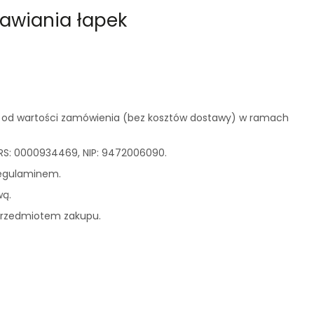
awiania łapek
nej od wartości zamówienia (bez kosztów dostawy) w ramach
 KRS: 0000934469, NIP: 9472006090.
 Regulaminem.
wą.
przedmiotem zakupu.