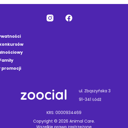
rywatności
 konkursów
alnościowy
Family
 promocji
ul. Zbąszyńska 3
91-341 Łódź
KRS: 0000934469
Copyright © 2026 Animal Care.
Wszelkie prawa zastrzeżone