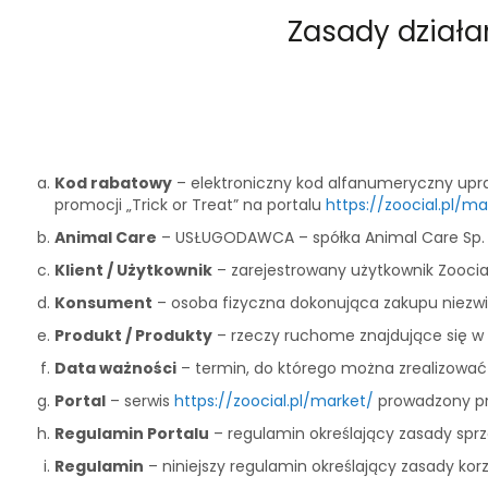
Zasady działa
Kod rabatowy
– elektroniczny kod alfanumeryczny upra
promocji „Trick or Treat” na portalu
https://zoocial.pl/ma
Animal Care
– USŁUGODAWCA – spółka Animal Care Sp. z o
Klient / Użytkownik
– zarejestrowany użytkownik Zoocial,
Konsument
– osoba fizyczna dokonująca zakupu niezwi
Produkt / Produkty
– rzeczy ruchome znajdujące się 
Data ważności
– termin, do którego można zrealizować
Portal
– serwis
https://zoocial.pl/market/
prowadzony prz
Regulamin Portalu
– regulamin określający zasady sprz
Regulamin
– niniejszy regulamin określający zasady kor