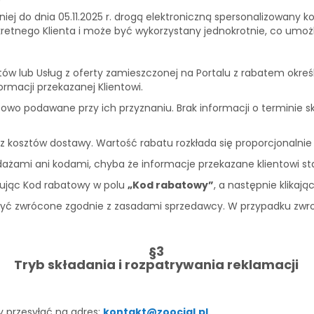
źniej do dnia 05.11.2025 r. drogą elektroniczną spersonalizowany
retnego Klienta i może być wykorzystany jednokrotnie, co umożl
w lub Usług z oferty zamieszczonej na Portalu z rabatem okre
macji przekazanej Klientowi.
owo podawane przy ich przyznaniu. Brak informacji o terminie
z kosztów dostawy. Wartość rabatu rozkłada się proporcjonalnie
dażami ani kodami, chyba że informacje przekazane klientowi st
isując Kod rabatowy w polu
„Kod rabatowy”
, a następnie klikają
ć zwrócone zgodnie z zasadami sprzedawcy. W przypadku zwrotu
§3
Tryb składania i rozpatrywania reklamacji
y przesyłać na adres:
kontakt@zoocial.pl
.