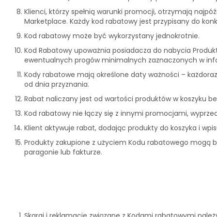
Klienci, którzy spełnią warunki promocji, otrzymają najpó
Marketplace. Każdy kod rabatowy jest przypisany do konk
Kod rabatowy może być wykorzystany jednokrotnie.
Kod Rabatowy upoważnia posiadacza do nabycia Produktó
ewentualnych progów minimalnych zaznaczonych w infor
Kody rabatowe mają określone daty ważności – każdoraz
od dnia przyznania.
Rabat naliczany jest od wartości produktów w koszyku be
Kod rabatowy nie łączy się z innymi promocjami, wyprze
Klient aktywuje rabat, dodając produkty do koszyka i wp
Produkty zakupione z użyciem Kodu rabatowego mogą by
paragonie lub fakturze.
Skargi i reklamacje związane z Kodami rabatowymi należ