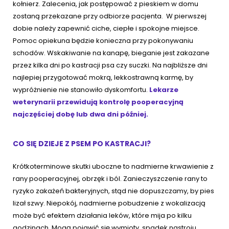
kołnierz. Zalecenia, jak postępować z pieskiem w domu
zostaną przekazane przy odbiorze pacjenta. W pierwszej
dobie należy zapewnić ciche, ciepłe i spokojne miejsce.
Pomoc opiekuna będzie konieczna przy pokonywaniu
schodów. Wskakiwanie na kanapę, bieganie jest zakazane
przez kilka dni po kastracji psa czy suczki. Na najbliższe dni
najlepiej przygotować mokrą, lekkostrawną karmę, by
wypróżnienie nie stanowiło dyskomfortu.
Lekarze
weterynarii przewidują kontrolę pooperacyjną
najczęściej dobę lub dwa dni później.
CO SIĘ DZIEJE Z PSEM PO KASTRACJI?
Krótkoterminowe skutki uboczne to nadmierne krwawienie z
rany pooperacyjnej, obrzęk i ból. Zanieczyszczenie rany to
ryzyko zakażeń bakteryjnych, stąd nie dopuszczamy, by pies
lizał szwy. Niepokój, nadmierne pobudzenie z wokalizacją
może być efektem działania leków, które mija po kilku
godzinach. Mogą pojawić się wymioty, spadek nastroju,