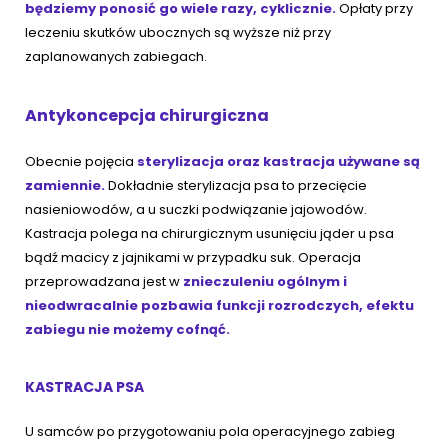
będziemy ponosić go wiele razy, cyklicznie.
Opłaty przy
leczeniu skutków ubocznych są wyższe niż przy
zaplanowanych zabiegach.
Antykoncepcja chirurgiczna
Obecnie pojęcia
sterylizacja oraz kastracja używane są
zamiennie.
Dokładnie sterylizacja psa to przecięcie
nasieniowodów, a u suczki podwiązanie jajowodów.
Kastracja polega na chirurgicznym usunięciu jąder u psa
bądź macicy z jajnikami w przypadku suk. Operacja
przeprowadzana jest w
znieczuleniu ogólnym
i
nieodwracalnie pozbawia funkcji rozrodczych, efektu
zabiegu nie możemy cofnąć.
KASTRACJA PSA
U samców po przygotowaniu pola operacyjnego zabieg