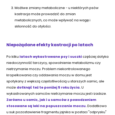
Możliwe zmiany metaboliczne - u niektórych psów
kastracja może prowadzić do zmian
metabolicznych, co może wpływać na wagę i
skłonność do otyłości.
Niepożądane efekty kastracji po latach
Po kilku
latach wykastrowane psy i suczki
częściej dotyka
niedoczynność tarczycy, spowolnienie metabolizmu czy
nietrzymanie moczu. Problem niekontrolowanego
kropelkowania czy oddawania moczu w domu jest
spotykany z większą częstotliwością u starszych samic, ale
może
dotknąć też te poniżej 5 roku życia.
U
wykastrowanych samców nietrzymanie moczu jest rzadsze.
Zarówno u samic, jak i u samców z powodzeniem
stosowane są leki na popuszczanie moczu.
Dodatkowo
u suk pozostawienie fragmentu jajnika w postaci "odprysku"