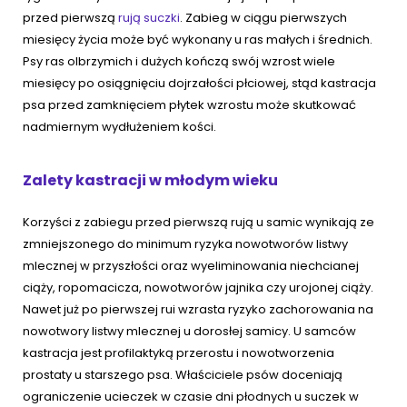
przed pierwszą
rują suczki
. Zabieg w ciągu pierwszych
miesięcy życia może być wykonany u ras małych i średnich.
Psy ras olbrzymich i dużych kończą swój wzrost wiele
miesięcy po osiągnięciu dojrzałości płciowej, stąd kastracja
psa przed zamknięciem płytek wzrostu może skutkować
nadmiernym wydłużeniem kości.
Zalety kastracji w młodym wieku
Korzyści z zabiegu przed pierwszą rują u samic wynikają ze
zmniejszonego do minimum ryzyka nowotworów listwy
mlecznej w przyszłości oraz wyeliminowania niechcianej
ciąży, ropomacicza, nowotworów jajnika czy urojonej ciąży.
Nawet już po pierwszej rui wzrasta ryzyko zachorowania na
nowotwory listwy mlecznej u dorosłej samicy. U samców
kastracja jest profilaktyką przerostu i nowotworzenia
prostaty u starszego psa. Właściciele psów doceniają
ograniczenie ucieczek w czasie dni płodnych u suczek w