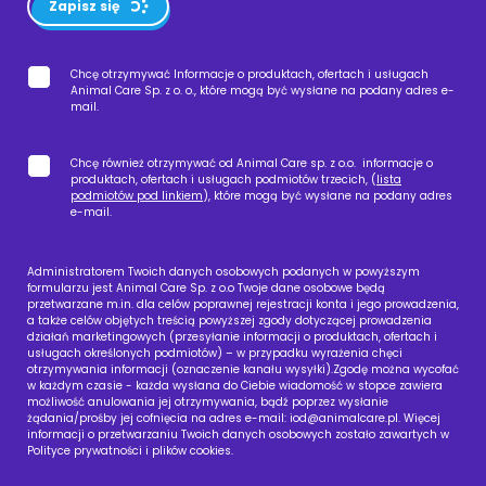
Zapisz się
Chcę otrzymywać Informacje o produktach, ofertach i usługach
Animal Care Sp. z o. o., które mogą być wysłane na podany adres e-
mail.
Chcę również otrzymywać od Animal Care sp. z o.o. informacje o
produktach, ofertach i usługach podmiotów trzecich, (
lista
podmiotów pod linkiem
), które mogą być wysłane na podany adres
e-mail.
Administratorem Twoich danych osobowych podanych w powyższym
formularzu jest Animal Care Sp. z o.o Twoje dane osobowe będą
przetwarzane m.in. dla celów poprawnej rejestracji konta i jego prowadzenia,
a także celów objętych treścią powyższej zgody dotyczącej prowadzenia
działań marketingowych (przesyłanie informacji o produktach, ofertach i
usługach określonych podmiotów) – w przypadku wyrażenia chęci
otrzymywania informacji (oznaczenie kanału wysyłki).Zgodę można wycofać
w każdym czasie - każda wysłana do Ciebie wiadomość w stopce zawiera
możliwość anulowania jej otrzymywania, bądź poprzez wysłanie
żądania/prośby jej cofnięcia na adres e-mail:
iod@animalcare.pl
. Więcej
informacji o przetwarzaniu Twoich danych osobowych zostało zawartych w
Polityce prywatności i plików cookies.