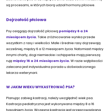
są procesami, w których biorą udział hormony płciowe.
Dojrzałość płciowa
Psy osiągają dojrzałość płciową
pomiędzy 6 a 24
miesiącem życia.
Takie zróżnicowanie wynika przede
wszystkim z rasy i wielkości. Małe i średnie rasy dojrzewają
wcześniej, między 6 a 12 miesiącem życia. Natomiast między
innymi charty, dogi niemieckie i schipperke mają pierwszą
ruję
między 16 a 24 miesiącem życia.
W razie wątpliwości
zalecana jest indywidualna porada u doświadczonego
lekarza weterynarii.
W JAKIM WIEKU WYKASTROWAĆ PSA?
Planując zabieg kastracji, należy uwzględnić wiek psa.
Kastracja pediatryczna jest wykonywana między 8 a 16
tygodniem życia. Wczesna kastracja jest przeprowadzana