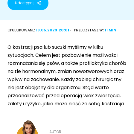
Udostępnij
Akcesoria dla psa
RASY KOTÓW
Kot brytyjski
OPUBLIKOWANE:
18.05.2023
20:01
PRZECZYTASZ W:
11 MIN
RASY PSÓW
Kot syberyjski
Sznaucer miniaturowy
O kastracji psa lub suczki myślimy w kilku
Kot perski
sytuacjach. Celem jest pozbawienie możliwości
Golden retriever
rozmnażania się psów, a także profilaktyka chorób
Kot rosyjski niebieski
na tle hormonalnym, zmian nowotworowych oraz
Buldog francuski
wpływ na zachowanie. Każdy zabieg chirurgiczny
Owczarek niemiecki
nie jest obojętny dla organizmu. Stąd warto
przeanalizować przed operacją wiek zwierzęcia,
zalety i ryzyko, jakie może nieść ze sobą kastracja.
Wyszukiwarka ras psów
AUTOR
Przyjazne miejsca
Adopcje