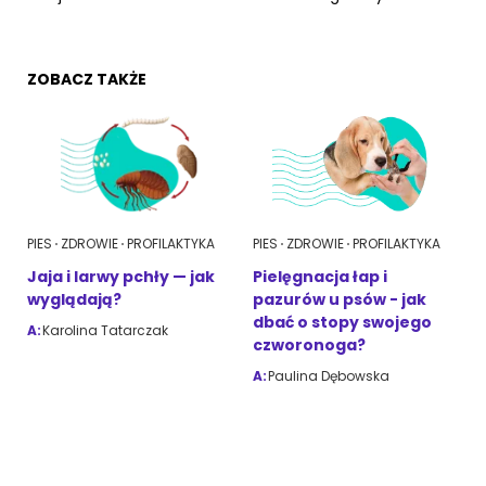
ZOBACZ TAKŻE
PIES
ZDROWIE
PROFILAKTYKA
PIES
ZDROWIE
PROFILAKTYKA
Jaja i larwy pchły — jak
Pielęgnacja łap i
wyglądają?
pazurów u psów - jak
dbać o stopy swojego
A:
Karolina Tatarczak
czworonoga?
A:
Paulina Dębowska