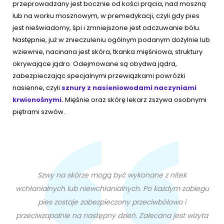
przeprowadzany jest bocznie od kości prącia, nad moszną
lub na worku mosznowym, w premedykacji, czyli gdy pies
jest nieświadomy, śpi i zmniejszone jest odczuwanie bólu.
Następnie, już w znieczuleniu ogólnym podanym dożylnie lub
wziewnie, nacinana jest skóra, tkanka mięśniowa, struktury
okrywające jądro. Odejmowane są obydwa jądra,
zabezpieczając specjalnymi przewiązkami powrózki
nasienne, czyli
sznury z nasieniowodami naczyniami
krwionośnymi.
Mięśnie oraz skórę lekarz zszywa osobnymi
piętrami szwów.
Szwy na skórze mogą być wykonane z nitek
wchłanialnych lub niewchłanialnych. Po każdym zabiegu
pies zostaje zabezpieczony przeciwbólowo i
przeciwzapalnie na następny dzień. Zalecana jest wizyta