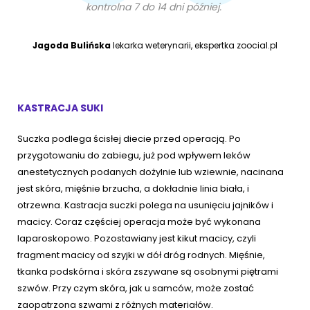
kontrolna 7 do 14 dni później.
Jagoda Bulińska
lekarka weterynarii, ekspertka zoocial.pl
KASTRACJA SUKI
Suczka podlega ścisłej diecie przed operacją. Po
przygotowaniu do zabiegu, już pod wpływem leków
anestetycznych podanych dożylnie lub wziewnie, nacinana
jest skóra, mięśnie brzucha, a dokładnie linia biała, i
otrzewna. Kastracja suczki polega na usunięciu jajników i
macicy. Coraz częściej operacja może być wykonana
laparoskopowo. Pozostawiany jest kikut macicy, czyli
fragment macicy od szyjki w dół dróg rodnych. Mięśnie,
tkanka podskórna i skóra zszywane są osobnymi piętrami
szwów. Przy czym skóra, jak u samców, może zostać
zaopatrzona szwami z różnych materiałów.