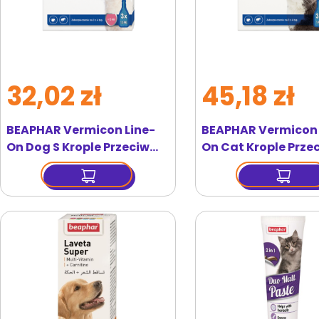
32,02 zł
45,18 zł
BEAPHAR Vermicon Line-
BEAPHAR Vermicon 
On Dog S Krople Przeciw
On Cat Krople Prze
Pchłom i Kleszczom Małe
Pchłom i Kleszczom
Psy 3x1,5 ml
Kota 3x1 ml