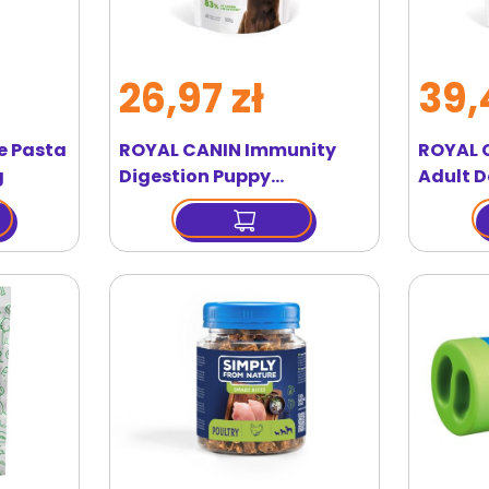
26,97 zł
39,
e Pasta
ROYAL CANIN Immunity
ROYAL 
g
Digestion Puppy
Adult 
Supplements 100g
160g s
suplement na prawidłowe
prawidł
trawienie i odporność
dorosł
szczeniąt