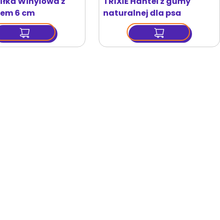
Piłka Winylowa z
TRIXIE Hantel z gumy
iem 6 cm
naturalnej dla psa