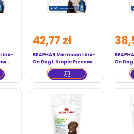
42,77 zł
38,
Line-
BEAPHAR Vermicon Line-
BEAPHA
ciw
On Dog L Krople Przeciw
On Dog 
 dla
Pchłom i Kleszczom Duże
Pchłom
Psy 3x4,5 ml
Średnie