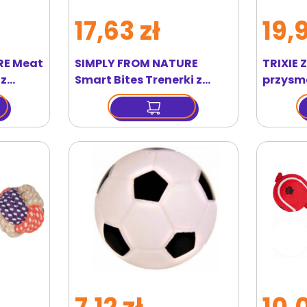
17,63 zł
19,
RE Meat
SIMPLY FROM NATURE
TRIXIE 
 z
Smart Bites Trenerki z
przysma
 g
drobiu dla psów 130 g
Snack R