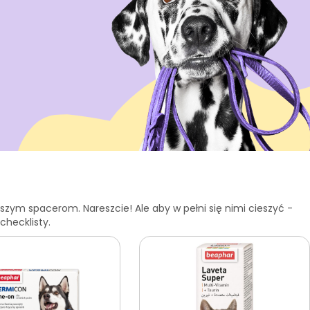
ższym spacerom. Nareszcie! Ale aby w pełni się nimi cieszyć -
 checklisty.