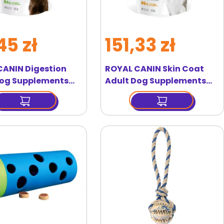
45 zł
151,33 zł
CANIN Digestion
ROYAL CANIN Skin Coat
Dog Supplements
Adult Dog Supplements
uplement na
240g suplement na
owe trawienie dla
zdrowie skóry i sierści dla
ych psów
dorosłych psów