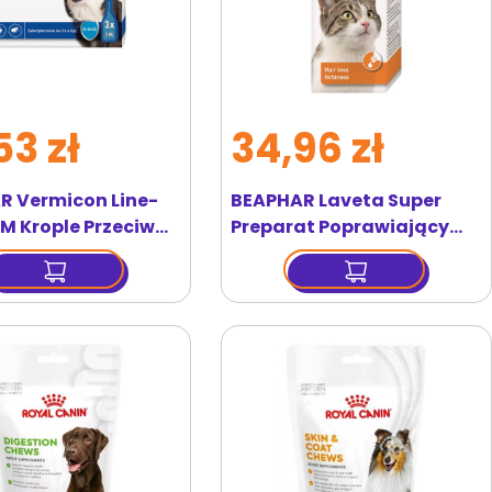
53 zł
34,96 zł
R Vermicon Line-
BEAPHAR Laveta Super
M Krople Przeciw
Preparat Poprawiający
 i Kleszczom
Kondycję Sierści Dla Kota
 Psy 3x3 ml
50 ml