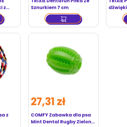
RE
TRIXIE Dentafun Piłka Ze
TRIXIE 
i z
Sznurkiem 7 cm
dźwięk
g
27,31 zł
sa z
COMFY Zabawka dla psa
Mint Dental Rugby Zielone