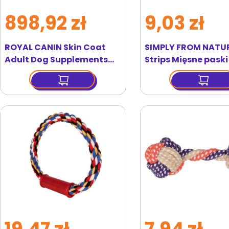
898,92 zł
9,03 zł
ROYAL CANIN Skin Coat
SIMPLY FROM NATU
Adult Dog Supplements
Strips Mięsne paski
6x240g suplement na
kaczki dla psów 80
zdrowie skóry i sierści dla
dorosłych psów