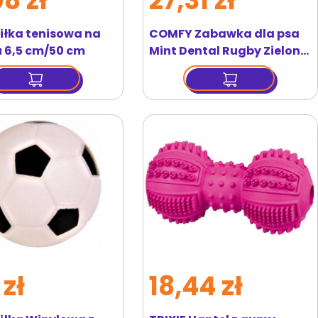
08 zł
27,31 zł
Piłka tenisowa na
COMFY Zabawka dla psa
u 6,5 cm/50 cm
Mint Dental Rugby Zielone
8x6,5cm
 zł
18,44 zł