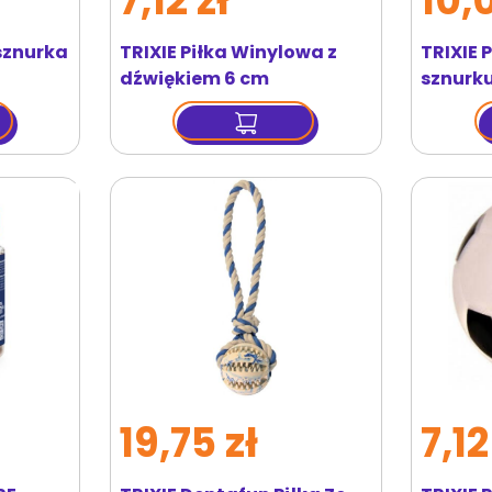
7,12 zł
10,
 sznurka
TRIXIE Piłka Winylowa z
TRIXIE 
dźwiękiem 6 cm
sznurk
19,75 zł
7,12