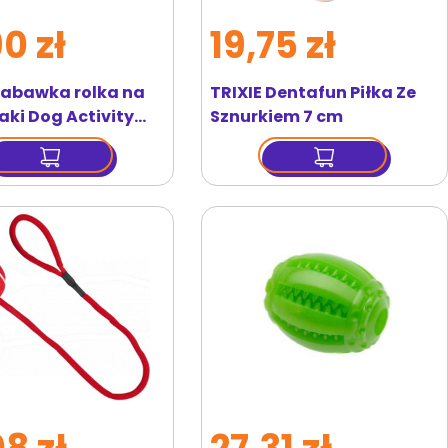
90 zł
19,75 zł
Zabawka rolka na
TRIXIE Dentafun Piłka Ze
ki Dog Activity
Sznurkiem 7 cm
oll