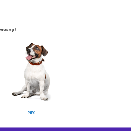
 wiosnę!
PIES