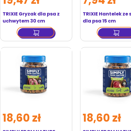
19,47 zł
7,94 zł
TRIXIE Gryzak dla psa z
TRIXIE Hantelek ze
uchwytem 30 cm
dla psa 15 cm
18,60 zł
18,60 zł