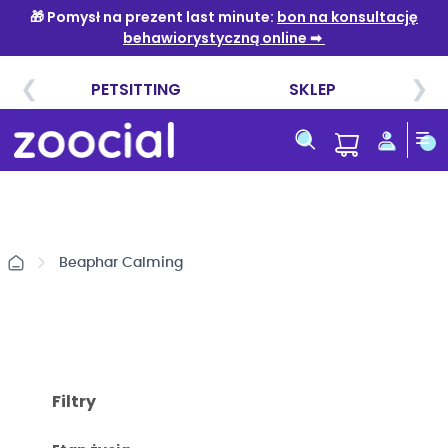
Przejdź
do
treści
Beaphar Calming
Filtry