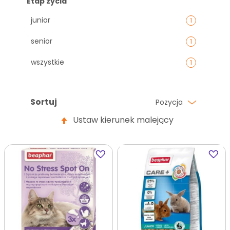
Etap życia
junior
1
senior
1
wszystkie
1
Sortuj
Pozycja
Ustaw kierunek malejący
Dodaj
Dodaj
do
do
ulubionych
ulubi