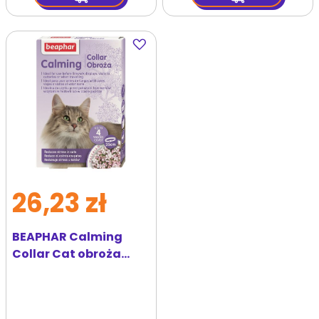
Dodaj
do
ulubionych
26,23 zł
BEAPHAR Calming
Collar Cat obroża
relaksacyjna dla
kotów