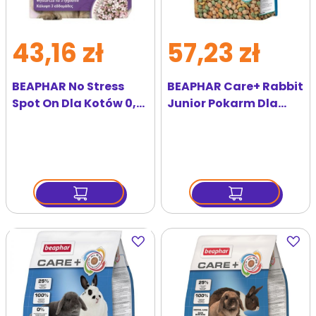
43,16 zł
57,23 zł
BEAPHAR No Stress
BEAPHAR Care+ Rabbit
Spot On Dla Kotów 0,4
Junior Pokarm Dla
ml x3
Młodego Królika 1,5 kg
Dodaj
Dodaj
do
do
ulubionych
ulubi