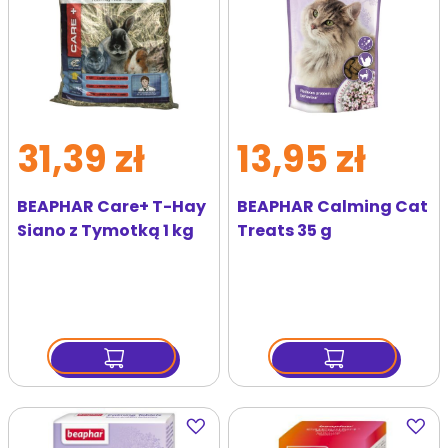
31,39 zł
13,95 zł
BEAPHAR Care+ T-Hay
BEAPHAR Calming Cat
Siano z Tymotką 1 kg
Treats 35 g
Dodaj
Dodaj
do
do