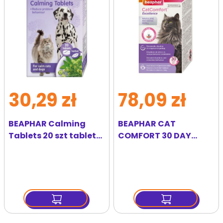
ulubionych
ulubi
30,29 zł
78,09 zł
BEAPHAR Calming
BEAPHAR CAT
Tablets 20 szt tabletki
COMFORT 30 DAY
redukujące stres
REFILL wkład z
feromonami 48ml