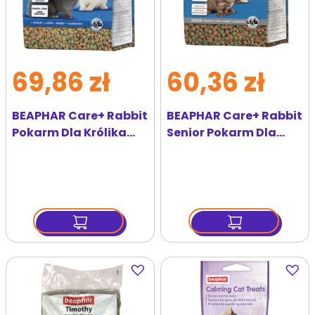
69,86 zł
60,36 zł
BEAPHAR Care+ Rabbit
BEAPHAR Care+ Rabbit
Pokarm Dla Królika
Senior Pokarm Dla
1,5kg
Królika Starszego 1,5
kg
Dodaj
Dodaj
do
do
ulubionych
ulubi