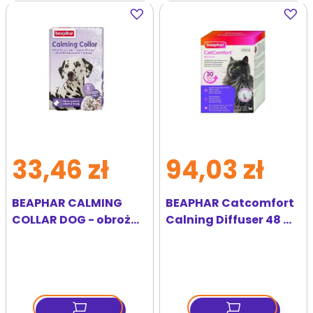
Dodaj
Dodaj
do
do
ulubionych
ulubi
33,46 zł
94,03 zł
BEAPHAR CALMING
BEAPHAR Catcomfort
COLLAR DOG - obroża
Calning Diffuser 48 ml
relaksacyjna dla psów
feromony