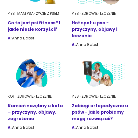
PIES
MAM PSA
ŻYCIE Z PSEM
PIES
ZDROWIE
LECZENIE
Co to jest psi fitness? I
Hot spot u psa -
jakie niesie korzyści?
przyczyny, objawy i
leczenie
A:
Anna Babst
A:
Anna Babst
KOT
ZDROWIE
LECZENIE
PIES
ZDROWIE
LECZENIE
Kamień nazębny u kota
Zabiegi ortopedyczne u
– przyczyny, objawy,
psów - jakie problemy
zagrożenia
mogą rozwiązać?
A:
Anna Babst
A:
Anna Babst