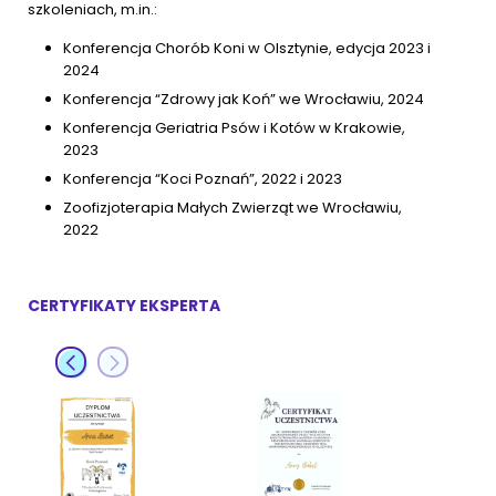
szkoleniach, m.in.:
Akcesoria dla psa
RASY KOTÓW
Konferencja Chorób Koni w Olsztynie, edycja 2023 i
2024
Kot brytyjski
Konferencja “Zdrowy jak Koń” we Wrocławiu, 2024
RASY PSÓW
Konferencja Geriatria Psów i Kotów w Krakowie,
Kot syberyjski
2023
Sznaucer miniaturowy
Konferencja “Koci Poznań”, 2022 i 2023
Kot perski
Zoofizjoterapia Małych Zwierząt we Wrocławiu,
Golden retriever
2022
Kot rosyjski niebieski
Buldog francuski
CERTYFIKATY EKSPERTA
Owczarek niemiecki
Wyszukiwarka ras psów
Przyjazne miejsca
Adopcje