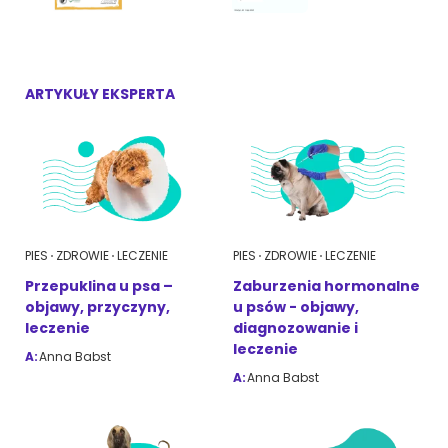
ZoociaLove News
ARTYKUŁY EKSPERTA
PIES
ZDROWIE
LECZENIE
PIES
ZDROWIE
LECZENIE
Przepuklina u psa –
Zaburzenia hormonalne
objawy, przyczyny,
u psów - objawy,
leczenie
diagnozowanie i
leczenie
A:
Anna Babst
A:
Anna Babst