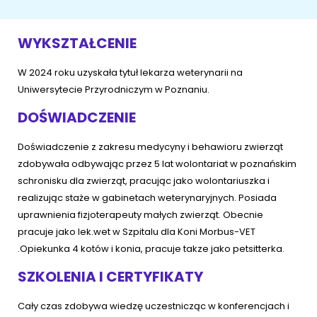
ŻYWIENIE KOTÓW
SZYBKIE KARMIENIE
KONIE
Porady żywieniowe
Karma
WYKSZTAŁCENIE
OPIEKA DZIENNA
Przysmaki i suplementy
RYBKI AKWARIOWE
Porady żywieniowe
W 2024 roku uzyskała tytuł lekarza weterynarii na
Uniwersytecie Przyrodniczym w Poznaniu.
Przysmaki i suplementy
Znajdź petsittera
SZKOLENIE PSÓW
DOŚWIADCZENIE
Zachowanie
MAM KOTA
Doświadczenie z zakresu medycyny i behawioru zwierząt
zdobywała odbywając przez 5 lat wolontariat w poznańskim
Szkolenie
Zrozumieć kota
schronisku dla zwierząt, pracując jako wolontariuszka i
realizując staże w gabinetach weterynaryjnych. Posiada
Mały kotek w domu
uprawnienia fizjoterapeuty małych zwierząt. Obecnie
MAM PSA
pracuje jako lek.wet w Szpitalu dla Koni Morbus-VET
Życie z kotem
.Opiekunka 4 kotów i konia, pracuje takze jako petsitterka.
Zrozumieć psa
Szkolenie
SZKOLENIA I CERTYFIKATY
Życie z psem
Akcesoria dla kota
Cały czas zdobywa wiedzę uczestnicząc w konferencjach i
Szczeniak w domu