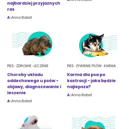
najbardziej przyjaznych
ras
A:
Anna Babst
PIES
ZDROWIE
LECZENIE
PIES
ŻYWIENIE PSÓW
KARMA
Choroby układu
Karma dla psa po
oddechowego u psów -
kastracji - jaka będzie
objawy, diagnozowanie i
najlepsza?
leczenie
A:
Anna Babst
A:
Anna Babst