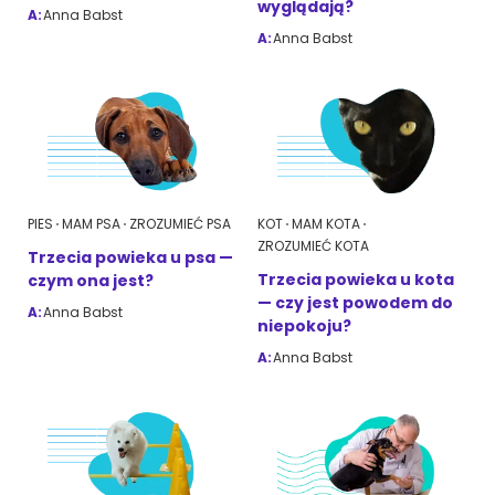
wyglądają?
A:
Anna Babst
A:
Anna Babst
PIES
MAM PSA
ZROZUMIEĆ PSA
KOT
MAM KOTA
ZROZUMIEĆ KOTA
Trzecia powieka u psa —
Trzecia powieka u kota
czym ona jest?
— czy jest powodem do
A:
Anna Babst
niepokoju?
A:
Anna Babst