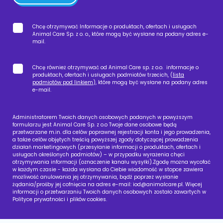
Chcę otrzymywać Informacje o produktach, ofertach i usługach
Animal Care Sp. z o. o., które mogą być wysłane na podany adres e-
mail.
Chcę również otrzymywać od Animal Care sp. z o.o. informacje o
produktach, ofertach i usługach podmiotów trzecich, (
lista
podmiotów pod linkiem
), które mogą być wysłane na podany adres
e-mail.
Administratorem Twoich danych osobowych podanych w powyższym
formularzu jest Animal Care Sp. z o.o Twoje dane osobowe będą
przetwarzane m.in. dla celów poprawnej rejestracji konta i jego prowadzenia,
a także celów objętych treścią powyższej zgody dotyczącej prowadzenia
działań marketingowych (przesyłanie informacji o produktach, ofertach i
usługach określonych podmiotów) – w przypadku wyrażenia chęci
otrzymywania informacji (oznaczenie kanału wysyłki).Zgodę można wycofać
w każdym czasie - każda wysłana do Ciebie wiadomość w stopce zawiera
możliwość anulowania jej otrzymywania, bądź poprzez wysłanie
żądania/prośby jej cofnięcia na adres e-mail:
iod@animalcare.pl
. Więcej
informacji o przetwarzaniu Twoich danych osobowych zostało zawartych w
Polityce prywatności i plików cookies.