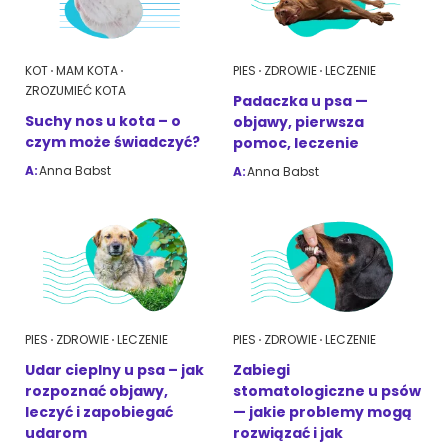
KOT
MAM KOTA
PIES
ZDROWIE
LECZENIE
ZROZUMIEĆ KOTA
Padaczka u psa —
Suchy nos u kota – o
objawy, pierwsza
czym może świadczyć?
pomoc, leczenie
A:
Anna Babst
A:
Anna Babst
PIES
ZDROWIE
LECZENIE
PIES
ZDROWIE
LECZENIE
Udar cieplny u psa – jak
Zabiegi
rozpoznać objawy,
stomatologiczne u psów
leczyć i zapobiegać
— jakie problemy mogą
udarom
rozwiązać i jak