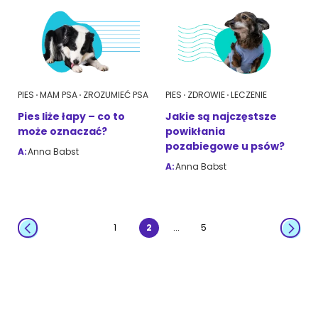
PIES
MAM PSA
ZROZUMIEĆ PSA
PIES
ZDROWIE
LECZENIE
Pies liże łapy – co to
Jakie są najczęstsze
może oznaczać?
powikłania
pozabiegowe u psów?
A:
Anna Babst
A:
Anna Babst
...
1
2
5