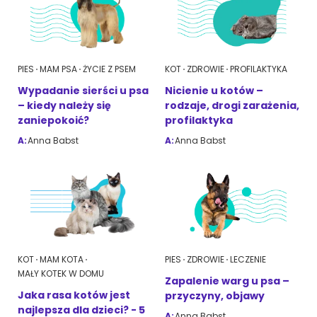
PIES
MAM PSA
ŻYCIE Z PSEM
KOT
ZDROWIE
PROFILAKTYKA
Wypadanie sierści u psa
Nicienie u kotów –
– kiedy należy się
rodzaje, drogi zarażenia,
zaniepokoić?
profilaktyka
A:
Anna Babst
A:
Anna Babst
KOT
MAM KOTA
PIES
ZDROWIE
LECZENIE
MAŁY KOTEK W DOMU
Zapalenie warg u psa –
Jaka rasa kotów jest
przyczyny, objawy
najlepsza dla dzieci? - 5
A:
Anna Babst