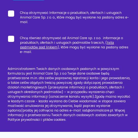
Chcę otrzymywać Informacje o produktach, ofertach i usługach
Animal Care Sp. z o. o., które mogą być wysłane na podany adres e-
mail.
Chcę również otrzymywać od Animal Care sp. z o.o. informacje o
produktach, ofertach i usługach podmiotów trzecich, (
lista
podmiotów pod linkiem
), które mogą być wysłane na podany adres
e-mail.
Administratorem Twoich danych osobowych podanych w powyższym
formularzu jest Animal Care Sp. z o.o Twoje dane osobowe będą
przetwarzane m.in. dla celów poprawnej rejestracji konta i jego prowadzenia,
a także celów objętych treścią powyższej zgody dotyczącej prowadzenia
działań marketingowych (przesyłanie informacji o produktach, ofertach i
usługach określonych podmiotów) – w przypadku wyrażenia chęci
otrzymywania informacji (oznaczenie kanału wysyłki).Zgodę można wycofać
w każdym czasie - każda wysłana do Ciebie wiadomość w stopce zawiera
możliwość anulowania jej otrzymywania, bądź poprzez wysłanie
żądania/prośby jej cofnięcia na adres e-mail:
iod@animalcare.pl
. Więcej
informacji o przetwarzaniu Twoich danych osobowych zostało zawartych w
Polityce prywatności i plików cookies.