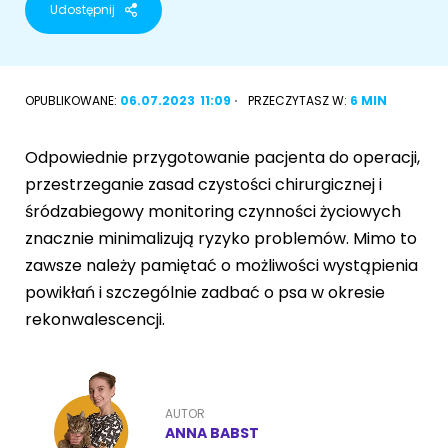
Udostępnij
Akcesoria dla psa
RASY KOTÓW
Kot brytyjski
OPUBLIKOWANE:
06.07.2023
11:09
PRZECZYTASZ W:
6 MIN
RASY PSÓW
Kot syberyjski
Sznaucer miniaturowy
Odpowiednie przygotowanie pacjenta do operacji,
Kot perski
przestrzeganie zasad czystości chirurgicznej i
Golden retriever
śródzabiegowy monitoring czynności życiowych
Kot rosyjski niebieski
znacznie minimalizują ryzyko problemów. Mimo to
Buldog francuski
zawsze należy pamiętać o możliwości wystąpienia
Owczarek niemiecki
powikłań i szczególnie zadbać o psa w okresie
rekonwalescencji.
Wyszukiwarka ras psów
AUTOR
ANNA BABST
Przyjazne miejsca
Adopcje