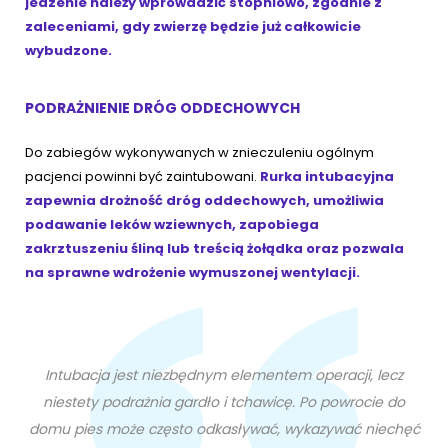
jedzenie należy wprowadzić stopniowo, zgodnie z
zaleceniami, gdy zwierzę będzie już całkowicie
wybudzone.
PODRAŻNIENIE DRÓG ODDECHOWYCH
Do zabiegów wykonywanych w znieczuleniu ogólnym
pacjenci powinni być zaintubowani.
Rurka intubacyjna
zapewnia drożność dróg oddechowych, umożliwia
podawanie leków wziewnych, zapobiega
zakrztuszeniu śliną lub treścią żołądka oraz pozwala
na sprawne wdrożenie wymuszonej wentylacji.
Intubacja jest niezbędnym elementem operacji, lecz
niestety podrażnia gardło i tchawicę. Po powrocie do
domu pies może często odkasływać, wykazywać niechęć