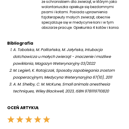
ze schroniskiem dla zwierząt, w którym jako
wolontariuszka opiekuje się bezdomnymi
psami i kotami. Posiada uprawnienia
fizjoterapeuty małych zwierząt, obecnie
specjalizuje się w medycynie koni i w tym
obszarze pracuje. Opiekunka 4 kotów i konia.
Bibliografia
A. Tobolska, M. Politańska, M. Jałyńska, Intubacja
dotchawicza u małych zwierząt - znaczenie i możliwe
powikłania, Magazyn Weterynaryjny 03/2022
M. Legień, K. Ratajczak, Sposoby zapobiegania zrostom
pooperacyjnym, Medycyna Weterynaryjna 67(10), 2011
A. M. Shelby, C. M. McKune, Small animals anesthesia
techniques, Wiley Blackwell, 2023, ISBN 9781119710820
OCEŃ ARTYKUŁ