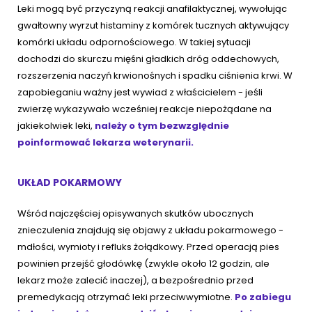
Leki mogą być przyczyną reakcji anafilaktycznej, wywołując
gwałtowny wyrzut histaminy z komórek tucznych aktywujący
komórki układu odpornościowego. W takiej sytuacji
dochodzi do skurczu mięśni gładkich dróg oddechowych,
rozszerzenia naczyń krwionośnych i spadku ciśnienia krwi. W
zapobieganiu ważny jest wywiad z właścicielem - jeśli
zwierzę wykazywało wcześniej reakcje niepożądane na
jakiekolwiek leki,
należy o tym bezwzględnie
poinformować lekarza weterynarii.
UKŁAD POKARMOWY
Wśród najczęściej opisywanych skutków ubocznych
znieczulenia znajdują się objawy z układu pokarmowego -
mdłości, wymioty i refluks żołądkowy. Przed operacją pies
powinien przejść głodówkę (zwykle około 12 godzin, ale
lekarz może zalecić inaczej), a bezpośrednio przed
premedykacją otrzymać leki przeciwwymiotne.
Po zabiegu