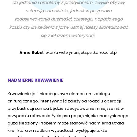
do jedzenia i problemy z przełykaniem. Zwykle objawy
ustępują samoistnie, jednak w przypadku
zaobserwowania duszności, częstego, napadowego
kaszlu czy krwawienia z jamy ustnej należy skontaktować
się z lekarzem weterynarii.
Anna Babst
lekarka weterynarii, ekspertka zoocial.pl
NADMIERNE KRWAWIENIE
Krwawienie jest nieodłącznym elementem zabiegu
chirurgicznego. Intensywność zależy od rodzaju operacji -
przy kastracji samca będzie zdecydowanie mniejsze niż w
przypadku ratowania życia psa po pęknięciu unaczynionego
guza śledziony. Problem może stanowić nadmierna utrata
krwi, która w rzadkich wypadkach występuje także