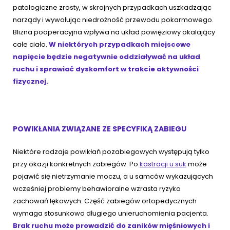
patologiczne zrosty, w skrajnych przypadkach uszkadzając
narządy i wywołując niedrożność przewodu pokarmowego.
Blizna pooperacyjna wpływa na układ powięziowy okalający
całe ciało.
W niektórych przypadkach miejscowe
napięcie będzie negatywnie oddziaływać na układ
ruchu i sprawiać dyskomfort w trakcie aktywności
fizycznej.
POWIKŁANIA ZWIĄZANE ZE SPECYFIKĄ ZABIEGU
Niektóre rodzaje powikłań pozabiegowych występują tylko
przy okazji konkretnych zabiegów. Po
kastracji u suk
może
pojawić się nietrzymanie moczu, a u samców wykazujących
wcześniej problemy behawioralne wzrasta ryzyko
zachowań lękowych. Część zabiegów ortopedycznych
wymaga stosunkowo długiego unieruchomienia pacjenta.
Brak ruchu może prowadzić do zaników mięśniowych i