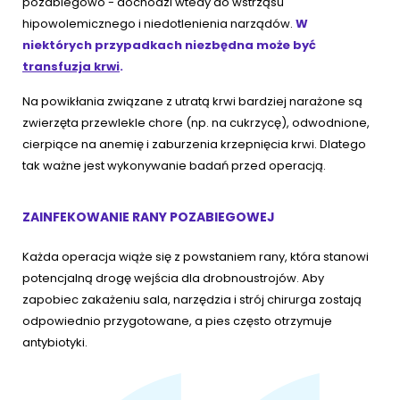
pozabiegowo - dochodzi wtedy do wstrząsu
hipowolemicznego i niedotlenienia narządów.
W
niektórych przypadkach niezbędna może być
transfuzja krwi
.
Na powikłania związane z utratą krwi bardziej narażone są
zwierzęta przewlekle chore (np. na cukrzycę), odwodnione,
cierpiące na anemię i zaburzenia krzepnięcia krwi. Dlatego
tak ważne jest wykonywanie badań przed operacją.
ZAINFEKOWANIE RANY POZABIEGOWEJ
Każda operacja wiąże się z powstaniem rany, która stanowi
potencjalną drogę wejścia dla drobnoustrojów. Aby
zapobiec zakażeniu sala, narzędzia i strój chirurga zostają
odpowiednio przygotowane, a pies często otrzymuje
antybiotyki.