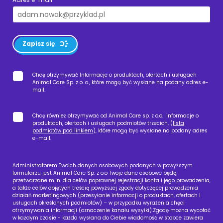
Zapisz się
Chcę otrzymywać Informacje o produktach, ofertach i usługach
Animal Care Sp. z o. o., które mogą być wysłane na podany adres e-
mail.
Chcę również otrzymywać od Animal Care sp. z o.o. informacje o
produktach, ofertach i usługach podmiotów trzecich, (
lista
podmiotów pod linkiem
), które mogą być wysłane na podany adres
e-mail.
Administratorem Twoich danych osobowych podanych w powyższym
formularzu jest Animal Care Sp. z o.o Twoje dane osobowe będą
przetwarzane m.in. dla celów poprawnej rejestracji konta i jego prowadzenia,
a także celów objętych treścią powyższej zgody dotyczącej prowadzenia
działań marketingowych (przesyłanie informacji o produktach, ofertach i
usługach określonych podmiotów) – w przypadku wyrażenia chęci
otrzymywania informacji (oznaczenie kanału wysyłki).Zgodę można wycofać
w każdym czasie - każda wysłana do Ciebie wiadomość w stopce zawiera