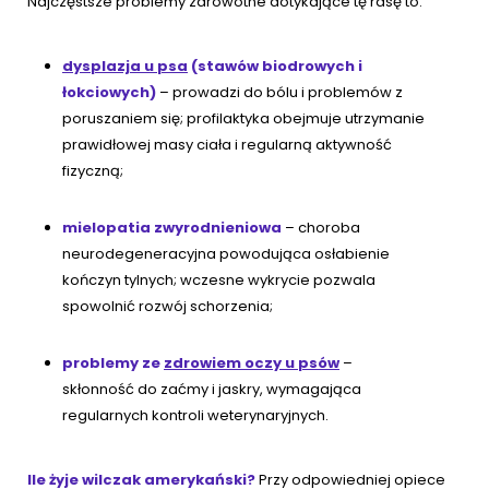
Najczęstsze problemy zdrowotne dotykające tę rasę to:
dysplazja u psa
(stawów biodrowych i
łokciowych)
– prowadzi do bólu i problemów z
poruszaniem się; profilaktyka obejmuje utrzymanie
prawidłowej masy ciała i regularną aktywność
fizyczną;
mielopatia zwyrodnieniowa
– choroba
neurodegeneracyjna powodująca osłabienie
kończyn tylnych; wczesne wykrycie pozwala
spowolnić rozwój schorzenia;
problemy ze
zdrowiem oczy u psów
–
skłonność do zaćmy i jaskry, wymagająca
regularnych kontroli weterynaryjnych.
Ile żyje wilczak amerykański?
Przy odpowiedniej opiece