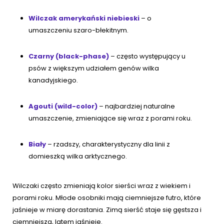
Wilczak amerykański niebieski
– o
umaszczeniu szaro-błekitnym.
Czarny (black-phase)
– często występujący u
psów z większym udziałem genów wilka
kanadyjskiego.
Agouti (wild-color)
– najbardziej naturalne
umaszczenie, zmieniające się wraz z porami roku.
Biały
– rzadszy, charakterystyczny dla linii z
domieszką wilka arktycznego.
Wilczaki często zmieniają kolor sierści wraz z wiekiem i
porami roku. Młode osobniki mają ciemniejsze futro, które
jaśnieje w miarę dorastania. Zimą sierść staje się gęstsza i
ciemniejsza, latem jaśnieje.