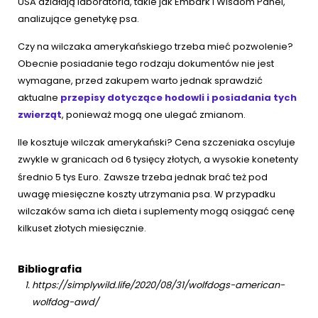
USA działają laboratoria, takie jak Embark i Wisdom Panel,
analizujące genetykę psa.
Czy na wilczaka amerykańskiego trzeba mieć pozwolenie?
Obecnie posiadanie tego rodzaju dokumentów nie jest
wymagane, przed zakupem warto jednak sprawdzić
aktualne
przepisy dotyczące hodowli i posiadania tych
zwierząt
, ponieważ mogą one ulegać zmianom.
Ile kosztuje wilczak amerykański? Cena szczeniaka oscyluje
zwykle w granicach od 6 tysięcy złotych, a wysokie konetenty
średnio 5 tys Euro.
Zawsze trzeba jednak brać też pod
uwagę miesięczne koszty utrzymania psa. W przypadku
wilczaków sama ich dieta i suplementy mogą osiągać cenę
kilkuset złotych miesięcznie.
Bibliografia
https://simplywild.life/2020/08/31/wolfdogs-american-
wolfdog-awd/