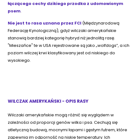
łączącego cechy dzikiego przodka z udomowionym
psem
.
Nie jest to rasa uznana przez FCI
(Międzynarodową
Federację Kynologiczną), gdyż wilczaki amerykańskie
stanowią bardziej kategorię hybryd niż jednolitą rasę.
"Mieszańce" te w USA rejestrowane są jako „wolfdogs”, a ich
poziom wilczej krwi klasyfikowany jest od niskiego do
wysokiego.
WILCZAK AMERYKAŃSKI - OPIS RASY
Wilczaki amerykańskie mogą różnić się wyglądem w
zależności od proporcji genów wilka i psa. Cechują się
atletyczną budową, mocnymi łapami i gęstym futrem, które
zapewnia im odporność na niskie temperatury. Ich