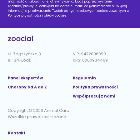
możliwość anulowania jej otrzymywania, bądź poprzez wysłanie
żądania/prośby jej cofnięcia na adres e-mail:
iod@animalcare.pl
. Więcej
informacji o przetwarzaniu Twoich danych osobowych zostało zawartych w
Polityce prywatności i plików cookies.
ul. Zbąszyńska 3
NIP: 9472006090
91-341 Łódź
KRS: 0000934469
Panel ekspertów
Regulamin
Choroby od A do Z
Polityka prywatności
Współpracuj z nami
Copyright © 2023 Animal Care.
Wszelkie prawa zastrzeżone
Kontakt