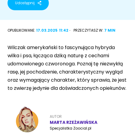
Udostępnij
Akcesoria dla psa
RASY KOTÓW
Kot brytyjski
OPUBLIKOWANE:
17.03.2025
11:42
PRZECZYTASZ W:
7 MIN
RASY PSÓW
Kot syberyjski
Sznaucer miniaturowy
Wilczak amerykański to fascynująca hybryda
Kot perski
wilka i psa, łącząca dziką naturę z cechami
Golden retriever
udomowionego czworonoga. Poznaj tę niezwykłą
Kot rosyjski niebieski
rasę, jej pochodzenie, charakterystyczny wygląd
Buldog francuski
oraz wymagający charakter, który sprawia, że jest
Owczarek niemiecki
to zwierzę jedynie dla doświadczonych opiekunów.
Wyszukiwarka ras psów
AUTOR
MARTA RZEŻAWIŃSKA
Specjalistka Zoocial.pl
Przyjazne miejsca
Adopcje