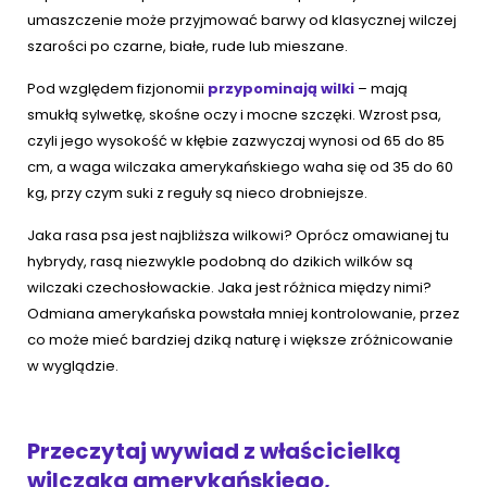
umaszczenie może przyjmować barwy od klasycznej wilczej
szarości po czarne, białe, rude lub mieszane.
Pod względem fizjonomii
przypominają wilki
– mają
smukłą sylwetkę, skośne oczy i mocne szczęki. Wzrost psa,
czyli jego wysokość w kłębie zazwyczaj wynosi od 65 do 85
cm, a waga wilczaka amerykańskiego waha się od 35 do 60
kg, przy czym suki z reguły są nieco drobniejsze.
Jaka rasa psa jest najbliższa wilkowi? Oprócz omawianej tu
hybrydy, rasą niezwykle podobną do dzikich wilków są
wilczaki czechosłowackie. Jaka jest różnica między nimi?
Odmiana amerykańska powstała mniej kontrolowanie, przez
co może mieć bardziej dziką naturę i większe zróżnicowanie
w wyglądzie.
Przeczytaj wywiad z właścicielką
wilczaka amerykańskiego,