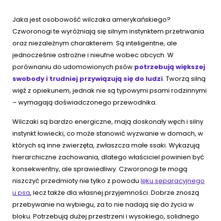
Jaka jest osobowość wilczaka amerykańskiego?
Czworonogi te wyróżniają się silnym instynktem przetrwania
oraz niezależnym charakterem. Są inteligentne, ale
jednocześnie ostrożne i nieufne wobec obcych. W
porównaniu do udomowionych psów
potrzebują większej
swobody i trudniej przywiązują się do ludzi
. Tworzą silną
więź z opiekunem, jednak nie są typowymi psami rodzinnymi
– wymagają doświadczonego przewodnika.
Wilczaki są bardzo energiczne, mają doskonały węch i silny
instynkt łowiecki, co może stanowić wyzwanie w domach, w
których są inne zwierzęta, zwłaszcza małe ssaki. Wykazują
hierarchiczne zachowania, dlatego właściciel powinien być
konsekwentny, ale sprawiedliwy. Czworonogi te mogą
niszczyć przedmioty nie tylko z powodu
lęku separacyjnego
u psa
, lecz także dla własnej przyjemności. Dobrze znoszą
przebywanie na wybiegu, za to nie nadają się do życia w
bloku. Potrzebują dużej przestrzeni i wysokiego, solidnego