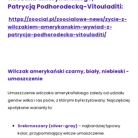
Patrycją Podhorodecką-Vitouladiti:
https://zoocial.pl/zoocialowe-news/zycie-z-
wilczakiem-amerykanskim-wywiad-z-
patrycja-podhorodecka-vitouladiti/
Wilczak amerykański czarny, biały, niebieski -
umaszczenie
Umaszczenie wilczaka amerykańskiego zależy od udziału
genów wilka i ras psów, z którymi był krzyżowany. Najczęściej
spotykane warianty to:
Srebrnoszary (silver-gray)
– najbardziej typowy
kolor, przypominający wilcze umaszczenie.