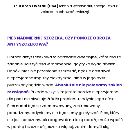
Dr. Karen Overall (USA)
lekarka weterynarii, specjalistka z
zakresu zachowań zwierząt
PIES NADMIERNIE SZCZEKA, CZY POMOŻE OBROŻA
ANTYSZCZEKOWA?
Obroża antyszczekowa to narzędzie awersyjne, które ma za
zadanie uciszyć psa w momencie, gdy tylko wyda dźwięk.
Dopóki pies nie przestanie szczekać, będzie dostawał
nieprzyjemne impulsy elektryczne, albo w jego pysk
puszczany będzie woda.
Absolutnie nie polecamy takich
rozwiązań.
Przede wszystkim jest to bardzo nieprzyjemne
dla psa i nie niweluje źródła problemu, jedynie jego efekt.
Pies nadal będzie zdenerwowany, zestresowany i
pobudzony, jedynie my nie będziemy go słyszeć. Pies, który
nie jest nauczony, jak reagować na taką obrożę może wpaść
w panikę i szczekać jeszcze więcej, zanim domyśli się,