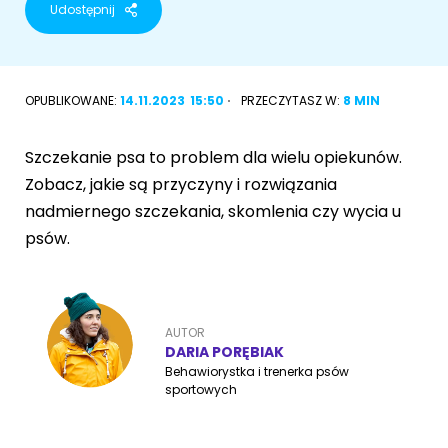
Udostępnij
Akcesoria dla psa
RASY KOTÓW
Kot brytyjski
OPUBLIKOWANE:
14.11.2023
15:50
PRZECZYTASZ W:
8 MIN
RASY PSÓW
Kot syberyjski
Sznaucer miniaturowy
Szczekanie psa to problem dla wielu opiekunów.
Kot perski
Zobacz, jakie są przyczyny i rozwiązania
Golden retriever
nadmiernego szczekania, skomlenia czy wycia u
Kot rosyjski niebieski
psów.
Buldog francuski
Owczarek niemiecki
AUTOR
DARIA PORĘBIAK
Behawiorystka i trenerka psów
Wyszukiwarka ras psów
sportowych
Przyjazne miejsca
Adopcje