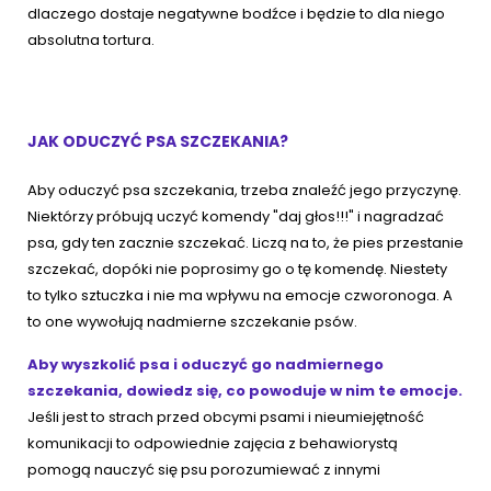
dlaczego dostaje negatywne bodźce i będzie to dla niego
absolutna tortura.
JAK ODUCZYĆ PSA SZCZEKANIA?
Aby oduczyć psa szczekania, trzeba znaleźć jego przyczynę.
Niektórzy próbują uczyć komendy "daj głos!!!" i nagradzać
psa, gdy ten zacznie szczekać. Liczą na to, że pies przestanie
szczekać, dopóki nie poprosimy go o tę komendę. Niestety
to tylko sztuczka i nie ma wpływu na emocje czworonoga. A
to one wywołują nadmierne szczekanie psów.
Aby wyszkolić psa i oduczyć go nadmiernego
szczekania, dowiedz się, co powoduje w nim te emocje.
Jeśli jest to strach przed obcymi psami i nieumiejętność
komunikacji to odpowiednie zajęcia z behawiorystą
pomogą nauczyć się psu porozumiewać z innymi