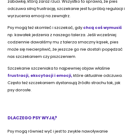
zabawkę, którą zaraz rzuci. Wszystko to sprawia, że pies
odczuwa silną frustrację, szczekanie jest tu próbą regulacji i
wyrzucenia emocji na zewnątrz.
Psy mogą też skomleć i szczekać, gdy
chcą coś wymusić
np. kawałek jedzenia z naszego talerza. Jeśli wcześniej
codziennie dawaliśmy mu z talerza smaczny kąsek, pies
może się niecierpliwić, że jeszcze go nie dostał i popędzać
nas szczekaniem czy piszczeniem.
Szczekanie szczeniaka to najpewniej objaw właśnie
frustracji, ekscytacji i emocji,
które aktualnie odczuwa.
Często też szczekaniem dystansują źródło strachu tak, jak
psy dorosłe.
DLACZEGO PSY WYJĄ?
Psy mogą również wyć i jest to zwykle nawoływanie