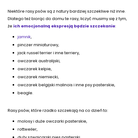
Niektóre rasy psów są z natury bardziej szczekliwe niż inne.
Dlatego też biorąc do domu te rasy, liczyć musimy się z tym,
że
ich emocjonalną ekspresją będzie szczekanie
:
jamnik
,
pinczer miniaturowy,
jack russel terrier i inne terriery,
owczarek australijski,
owczarek kelpie,
owczarek niemiecki,
owczarek belgijski malinois i inne psy pasterskie,
beagle.
Rasy psów, które rzadko szczekają na co dzień to:
molosy i duże owczarki pasterskie,
rottweiler,
duży szwajcarski pies pasterski,