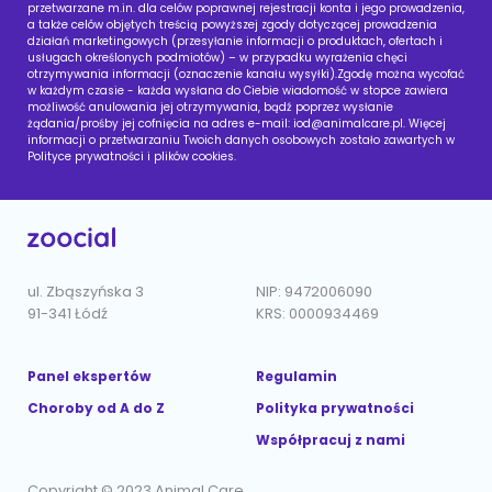
przetwarzane m.in. dla celów poprawnej rejestracji konta i jego prowadzenia,
a także celów objętych treścią powyższej zgody dotyczącej prowadzenia
działań marketingowych (przesyłanie informacji o produktach, ofertach i
usługach określonych podmiotów) – w przypadku wyrażenia chęci
otrzymywania informacji (oznaczenie kanału wysyłki).Zgodę można wycofać
w każdym czasie - każda wysłana do Ciebie wiadomość w stopce zawiera
możliwość anulowania jej otrzymywania, bądź poprzez wysłanie
żądania/prośby jej cofnięcia na adres e-mail:
iod@animalcare.pl
. Więcej
informacji o przetwarzaniu Twoich danych osobowych zostało zawartych w
Polityce prywatności i plików cookies.
ul. Zbąszyńska 3
NIP: 9472006090
91-341 Łódź
KRS: 0000934469
Panel ekspertów
Regulamin
Choroby od A do Z
Polityka prywatności
Współpracuj z nami
Copyright © 2023 Animal Care.