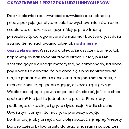
OSZCZEKIWANIE PRZEZ PSA LUDZI I INNYCH PSÓW
Do szczekania i reaktywności oczywiście potrzebne są
predyspozycje genetyczne, ale też wychowanie, również na
etapie wczesno-szczenięcym. Mając psa z trudną
przeszłością, którego przerasta nadmiar bodźców, jest duża
szansa, że na zachowania takie jak
nadmierne
oszczekiwanie.
Wszystko dlatego, że oszczekiwanie to tak
naprawdę dystansowanie źródła strachu. Mały piesek
szczekający na obcego mężczyznę, na samochody, na obce
psy pokazuje dobitnie, że nie chce się z nimi konfrontować.
Często jednak działa dla opiekuna irracjonalnie i sam się z
nimi konfrontuje, np. podbiegając, oszczekując i gryząc.
Wedle naszej logiki powinien przecież uciekać, jeśli nie chce
spotkania? Nie jest to jednak takie proste. Pies, który
podbiega, oszczekuje i gryzie dystansuje źródło strachu.
Uważa tym samym, że musi jako pierwszy podjąć
konfrontację, aby przejąc kontrolę i poczuć się lepiej. Niestety
bardzo często był po prostu do tego zmuszany np. poprzez