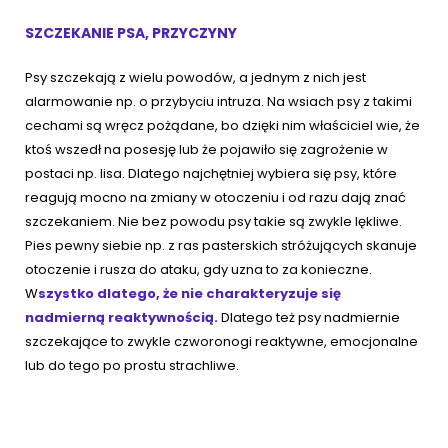
SZCZEKANIE PSA, PRZYCZYNY
Psy szczekają z wielu powodów, a jednym z nich jest
alarmowanie np. o przybyciu intruza. Na wsiach psy z takimi
cechami są wręcz pożądane, bo dzięki nim właściciel wie, że
ktoś wszedł na posesję lub że pojawiło się zagrożenie w
postaci np. lisa. Dlatego najchętniej wybiera się psy, które
reagują mocno na zmiany w otoczeniu i od razu dają znać
szczekaniem. Nie bez powodu psy takie są zwykle lękliwe.
Pies pewny siebie np. z ras pasterskich stróżujących skanuje
otoczenie i rusza do ataku, gdy uzna to za konieczne.
W
szystko dlatego, że nie charakteryzuje się
nadmierną reaktywnością.
Dlatego też psy nadmiernie
szczekające to zwykle czworonogi reaktywne, emocjonalne
lub do tego po prostu strachliwe.