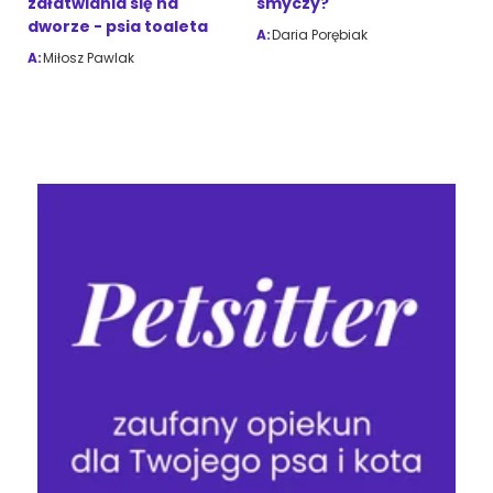
załatwiania się na
smyczy?
dworze - psia toaleta
A:
Daria Porębiak
A:
Miłosz Pawlak