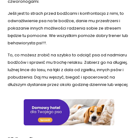
czworonogami.
Jeśli jest to strach przed bodźcami i konfrontacja z nimi, to
odwrażliwienie psa na te bodźce, danie mu przestrzeni i
pokazanie innych możliwości radzenia sobie ze stresem
będzie tu pomocne. We wszystkim pomoże dobry trener lub
behawiorysta psi!!!.
To, co możesz zrobić na szybko to odciąć psa od nadmiaru
bodźców i sprawić mu trochę relaksu. Zabierz go na długiej,
luźnej lince do lasu, na łąki z dala od zgiełku, innych psów i
pobudzenia. Daj mu węszyć, biegać i spacerować na
dłuższym dystansie przez około godzinę dziennie lub więcej.