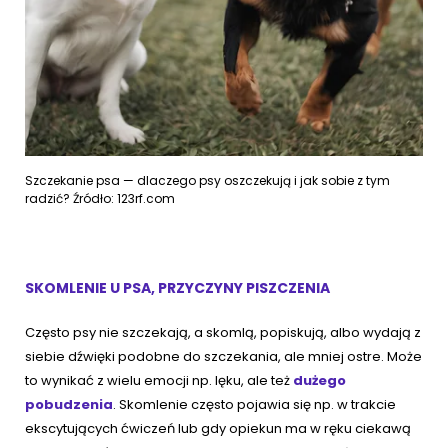
Szczekanie psa — dlaczego psy oszczekują i jak sobie z tym
radzić? Źródło: 123rf.com
SKOMLENIE U PSA, PRZYCZYNY PISZCZENIA
Często psy nie szczekają, a skomlą, popiskują, albo wydają z
siebie dźwięki podobne do szczekania, ale mniej ostre. Może
to wynikać z wielu emocji np. lęku, ale też
dużego
pobudzenia
. Skomlenie często pojawia się np. w trakcie
ekscytujących ćwiczeń lub gdy opiekun ma w ręku ciekawą