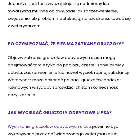
Jednakże, jeśli ten zwyczaj staje się nadmierny lub
towarzyszą mu inne objawy, takie jak zaczerwienienie,
swędzenie lub problem z defekacją, należy skonsultować się
z weterynarzem.
PO CZYM POZNAĆ, ŻE PIES MA ZATKANE GRUCZOŁY?
Objawy zatkania gruczołów odbytowych u psa mogą
obejmować tarcie tyłka po podłożu, częste lizanie okolicy
odbytu, zaczerwienienie lub nawet wyciek ropnej substancji.
Weterynarz może dokonać palpacji gruczołów podczas
rutynowych wizyt, aby sprawdzić ich stan i konieczność
oczyszczenia.
JAK WYCISKAĆ GRUCZOŁY ODBYTOWE U PSA?
Wyciskanie gruczołów odbytowych u psa
powinno być
wykonywane przez doświadczonego weterynarza lub