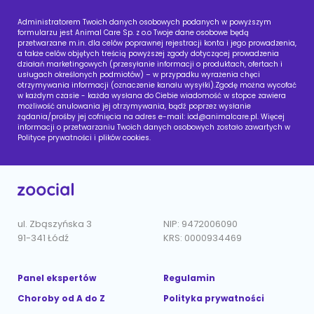
Administratorem Twoich danych osobowych podanych w powyższym
formularzu jest Animal Care Sp. z o.o Twoje dane osobowe będą
przetwarzane m.in. dla celów poprawnej rejestracji konta i jego prowadzenia,
a także celów objętych treścią powyższej zgody dotyczącej prowadzenia
działań marketingowych (przesyłanie informacji o produktach, ofertach i
usługach określonych podmiotów) – w przypadku wyrażenia chęci
otrzymywania informacji (oznaczenie kanału wysyłki).Zgodę można wycofać
w każdym czasie - każda wysłana do Ciebie wiadomość w stopce zawiera
możliwość anulowania jej otrzymywania, bądź poprzez wysłanie
żądania/prośby jej cofnięcia na adres e-mail:
iod@animalcare.pl
. Więcej
informacji o przetwarzaniu Twoich danych osobowych zostało zawartych w
Polityce prywatności i plików cookies.
ul. Zbąszyńska 3
NIP: 9472006090
91-341 Łódź
KRS: 0000934469
Panel ekspertów
Regulamin
Choroby od A do Z
Polityka prywatności