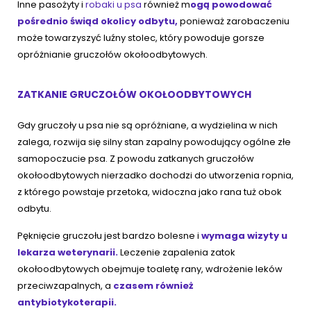
Inne pasożyty i
robaki u psa
również m
ogą powodować
pośrednio świąd okolicy odbytu,
ponieważ zarobaczeniu
może towarzyszyć luźny stolec, który powoduje gorsze
opróżnianie gruczołów okołoodbytowych.
ZATKANIE GRUCZOŁÓW OKOŁOODBYTOWYCH
Gdy gruczoły u psa nie są opróżniane, a wydzielina w nich
zalega, rozwija się silny stan zapalny powodujący ogólne złe
samopoczucie psa. Z powodu zatkanych gruczołów
okołoodbytowych nierzadko dochodzi do utworzenia ropnia,
z którego powstaje przetoka, widoczna jako rana tuż obok
odbytu.
Pęknięcie gruczołu jest bardzo bolesne i
wymaga wizyty u
lekarza weterynarii.
Leczenie zapalenia zatok
okołoodbytowych obejmuje toaletę rany, wdrożenie leków
przeciwzapalnych, a
czasem również
antybiotykoterapii.