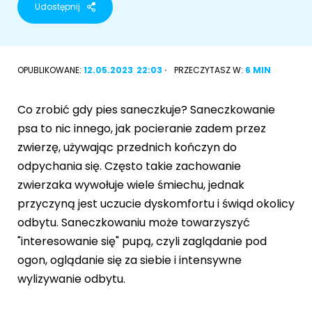
Udostępnij
Akcesoria dla psa
RASY KOTÓW
Kot brytyjski
OPUBLIKOWANE:
12.05.2023
22:03
PRZECZYTASZ W:
6 MIN
RASY PSÓW
Kot syberyjski
Sznaucer miniaturowy
Co zrobić gdy pies saneczkuje? Saneczkowanie
Kot perski
psa to nic innego, jak pocieranie zadem przez
Golden retriever
zwierzę, używając przednich kończyn do
Kot rosyjski niebieski
odpychania się. Często takie zachowanie
Buldog francuski
zwierzaka wywołuje wiele śmiechu, jednak
Owczarek niemiecki
przyczyną jest uczucie dyskomfortu i świąd okolicy
odbytu. Saneczkowaniu może towarzyszyć
"interesowanie się" pupą, czyli zaglądanie pod
ogon, oglądanie się za siebie i intensywne
Wyszukiwarka ras psów
wylizywanie odbytu.
Przyjazne miejsca
Adopcje