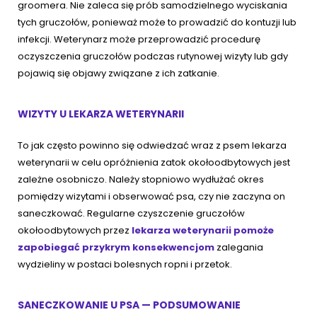
groomera. Nie zaleca się prób samodzielnego wyciskania
tych gruczołów, ponieważ może to prowadzić do kontuzji lub
infekcji. Weterynarz może przeprowadzić procedurę
oczyszczenia gruczołów podczas rutynowej wizyty lub gdy
pojawią się objawy związane z ich zatkanie.
WIZYTY U LEKARZA WETERYNARII
To jak często powinno się odwiedzać wraz z psem lekarza
weterynarii w celu opróżnienia zatok okołoodbytowych jest
zależne osobniczo. Należy stopniowo wydłużać okres
pomiędzy wizytami i obserwować psa, czy nie zaczyna on
saneczkować. Regularne czyszczenie gruczołów
okołoodbytowych przez
lekarza weterynarii pomoże
zapobiegać przykrym konsekwencjom
zalegania
wydzieliny w postaci bolesnych ropni i przetok.
SANECZKOWANIE U PSA — PODSUMOWANIE