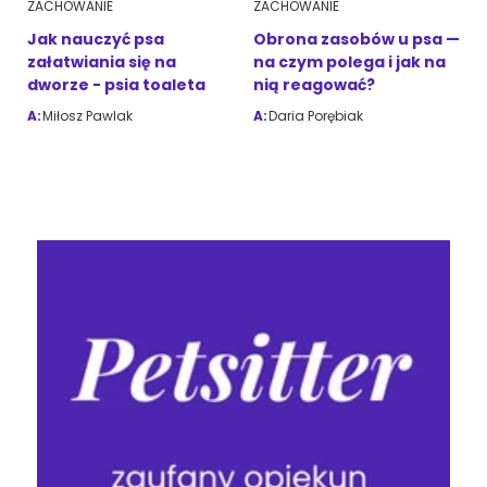
ZACHOWANIE
ZACHOWANIE
Jak nauczyć psa
Obrona zasobów u psa —
załatwiania się na
na czym polega i jak na
dworze - psia toaleta
nią reagować?
A:
Miłosz Pawlak
A:
Daria Porębiak