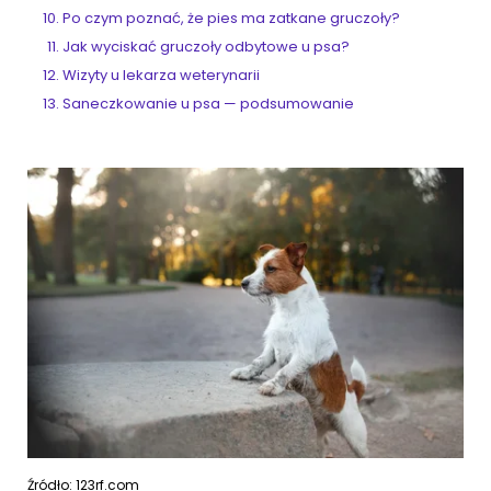
Po czym poznać, że pies ma zatkane gruczoły?
Jak wyciskać gruczoły odbytowe u psa?
Wizyty u lekarza weterynarii
Saneczkowanie u psa — podsumowanie
Źródło: 123rf.com