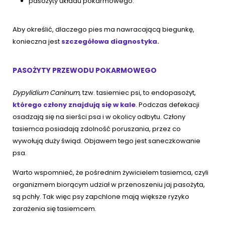
pasożyty układu pokarmowego.
Aby określić, dlaczego pies ma nawracającą biegunkę,
konieczna jest
szczegółowa diagnostyka.
PASOŻYTY PRZEWODU POKARMOWEGO
Dypylidium Caninum
, tzw. tasiemiec psi, to endopasożyt,
którego człony znajdują się w kale
. Podczas defekacji
osadzają się na sierści psa i w okolicy odbytu. Człony
tasiemca posiadają zdolność poruszania, przez co
wywołują duży świąd. Objawem tego jest saneczkowanie
psa.
Warto wspomnieć, że pośrednim żywicielem tasiemca, czyli
organizmem biorącym udział w przenoszeniu jaj pasożyta,
są pchły. Tak więc psy zapchlone mają większe ryzyko
zarażenia się tasiemcem.