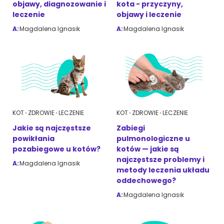
objawy, diagnozowanie i
kota - przyczyny,
leczenie
objawy i leczenie
A:
Magdalena Ignasik
A:
Magdalena Ignasik
KOT
ZDROWIE
LECZENIE
KOT
ZDROWIE
LECZENIE
Jakie są najczęstsze
Zabiegi
powikłania
pulmonologiczne u
pozabiegowe u kotów?
kotów — jakie są
najczęstsze problemy i
A:
Magdalena Ignasik
metody leczenia układu
oddechowego?
A:
Magdalena Ignasik