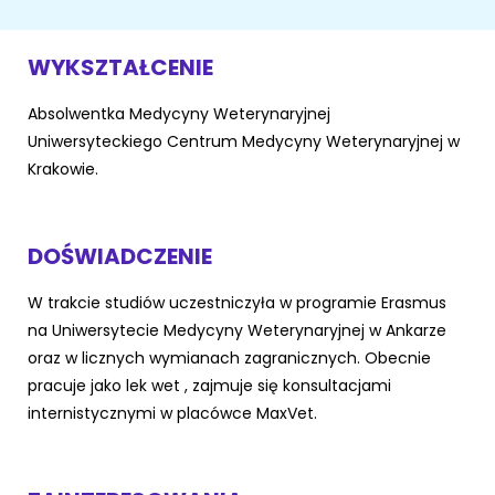
ŻYWIENIE KOTÓW
SZYBKIE KARMIENIE
KONIE
Porady żywieniowe
Karma
WYKSZTAŁCENIE
OPIEKA DZIENNA
Przysmaki i suplementy
RYBKI AKWARIOWE
Porady żywieniowe
Absolwentka Medycyny Weterynaryjnej
Uniwersyteckiego Centrum Medycyny Weterynaryjnej w
Przysmaki i suplementy
Znajdź petsittera
SZKOLENIE PSÓW
Krakowie.
Zachowanie
MAM KOTA
DOŚWIADCZENIE
Szkolenie
Zrozumieć kota
W trakcie studiów uczestniczyła w programie Erasmus
Mały kotek w domu
na Uniwersytecie Medycyny Weterynaryjnej w Ankarze
MAM PSA
oraz w licznych wymianach zagranicznych.
Obecnie
Życie z kotem
pracuje jako lek wet , zajmuje się konsultacjami
Zrozumieć psa
internistycznymi w placówce MaxVet.
Szkolenie
Życie z psem
Akcesoria dla kota
Szczeniak w domu