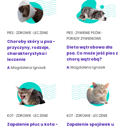
PIES
ZDROWIE
LECZENIE
PIES
ŻYWIENIE PSÓW
PORADY ŻYWIENIOWE
Choroby skóry u psa -
Dieta wątrobowa dla
przyczyny, rodzaje,
psa. Co może jeść pies z
charakterystyka i
chorą wątrobą?
leczenie
A:
Magdalena Ignasik
A:
Magdalena Ignasik
KOT
ZDROWIE
LECZENIE
KOT
ZDROWIE
LECZENIE
Zapalenie płuc u kota -
Zapalenie spojówek u