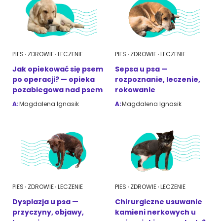
PIES
ZDROWIE
LECZENIE
PIES
ZDROWIE
LECZENIE
Jak opiekować się psem
Sepsa u psa —
po operacji? — opieka
rozpoznanie, leczenie,
pozabiegowa nad psem
rokowanie
A:
Magdalena Ignasik
A:
Magdalena Ignasik
PIES
ZDROWIE
LECZENIE
PIES
ZDROWIE
LECZENIE
Dysplazja u psa —
Chirurgiczne usuwanie
przyczyny, objawy,
kamieni nerkowych u