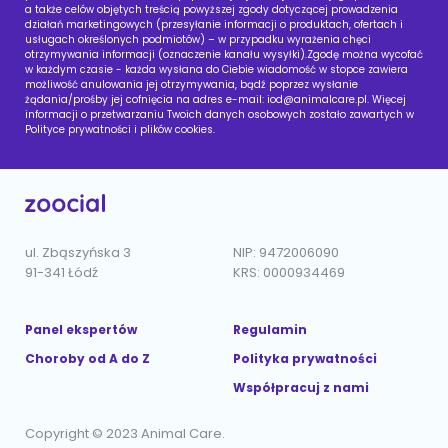
a także celów objętych treścią powyższej zgody dotyczącej prowadzenia
działań marketingowych (przesyłanie informacji o produktach, ofertach i
usługach określonych podmiotów) – w przypadku wyrażenia chęci
otrzymywania informacji (oznaczenie kanału wysyłki).Zgodę można wycofać
w każdym czasie - każda wysłana do Ciebie wiadomość w stopce zawiera
możliwość anulowania jej otrzymywania, bądź poprzez wysłanie
żądania/prośby jej cofnięcia na adres e-mail:
iod@animalcare.pl
. Więcej
informacji o przetwarzaniu Twoich danych osobowych zostało zawartych w
Polityce prywatności i plików cookies.
ul. Zbąszyńska 3
NIP: 9472006090
91-341 Łódź
KRS: 0000934469
Panel ekspertów
Regulamin
Choroby od A do Z
Polityka prywatności
Współpracuj z nami
Copyright © 2023 Animal Care.