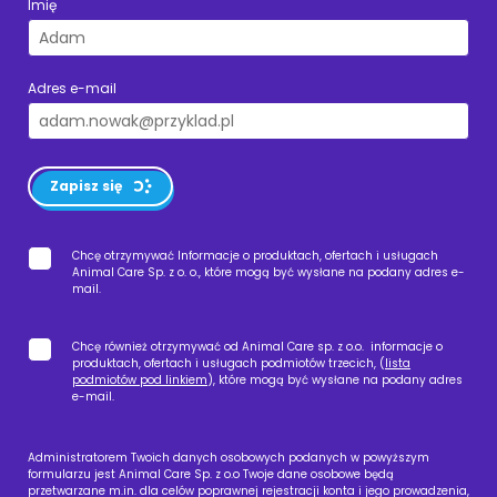
Imię
Adres e-mail
Zapisz się
Chcę otrzymywać Informacje o produktach, ofertach i usługach
Animal Care Sp. z o. o., które mogą być wysłane na podany adres e-
mail.
Chcę również otrzymywać od Animal Care sp. z o.o. informacje o
produktach, ofertach i usługach podmiotów trzecich, (
lista
podmiotów pod linkiem
), które mogą być wysłane na podany adres
e-mail.
Administratorem Twoich danych osobowych podanych w powyższym
formularzu jest Animal Care Sp. z o.o Twoje dane osobowe będą
przetwarzane m.in. dla celów poprawnej rejestracji konta i jego prowadzenia,