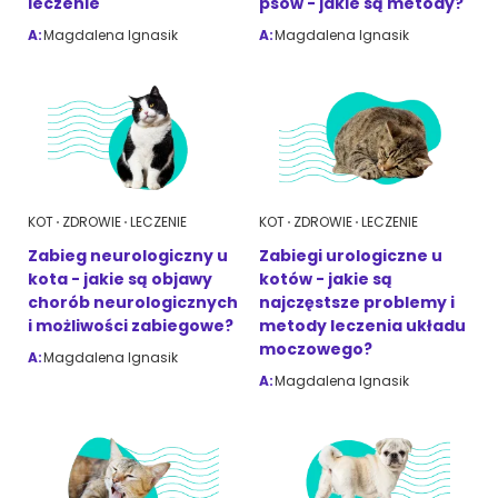
leczenie
psów - jakie są metody?
A:
Magdalena Ignasik
A:
Magdalena Ignasik
KOT
ZDROWIE
LECZENIE
KOT
ZDROWIE
LECZENIE
Zabieg neurologiczny u
Zabiegi urologiczne u
kota - jakie są objawy
kotów - jakie są
chorób neurologicznych
najczęstsze problemy i
i możliwości zabiegowe?
metody leczenia układu
moczowego?
A:
Magdalena Ignasik
A:
Magdalena Ignasik