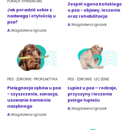
PORADY ŻYWIENIOWE
Zespół ogona końskiego
Jak poradzić sobie z
u psa - objawy, leczenie
nadwagą i otyłością u
oraz rehabilitacja
ZoociaLove News
psa?
A:
Magdalena Ignasik
A:
Magdalena Ignasik
PIES
ZDROWIE
PROFILAKTYKA
PIES
ZDROWIE
LECZENIE
Pielęgnacja zębów u psa
Łupież u psa – rodzaje,
- czyszczenie, sanacja,
przyczyny i leczenie
usuwanie kamienia
psiego łupieżu
nazębnego
A:
Magdalena Ignasik
A:
Magdalena Ignasik