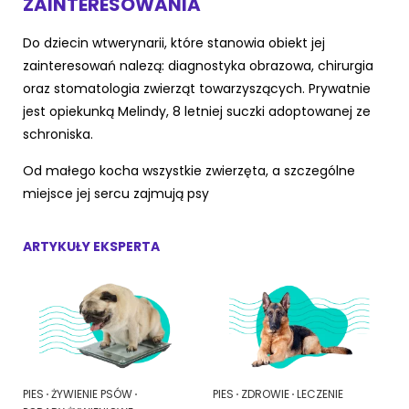
ZAINTERESOWANIA
Akcesoria dla psa
RASY KOTÓW
Do dziecin wtwerynarii, które stanowia obiekt jej
zainteresowań nalezą: diagnostyka obrazowa, chirurgia
Kot brytyjski
oraz stomatologia zwierząt towarzyszących. Prywatnie
RASY PSÓW
jest opiekunką Melindy, 8 letniej suczki adoptowanej ze
Kot syberyjski
schroniska.
Sznaucer miniaturowy
Kot perski
Od małego kocha wszystkie zwierzęta, a szczególne
Golden retriever
miejsce jej sercu zajmują psy
Kot rosyjski niebieski
Buldog francuski
ARTYKUŁY EKSPERTA
Owczarek niemiecki
Wyszukiwarka ras psów
PIES
ŻYWIENIE PSÓW
PIES
ZDROWIE
LECZENIE
Przyjazne miejsca
Adopcje