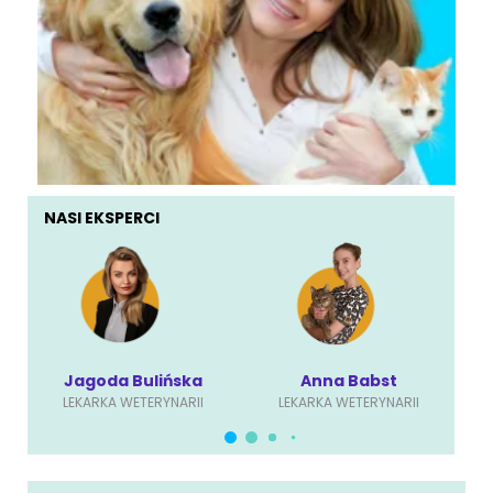
NASI EKSPERCI
Jagoda Bulińska
Anna Babst
LEKARKA WETERYNARII
LEKARKA WETERYNARII