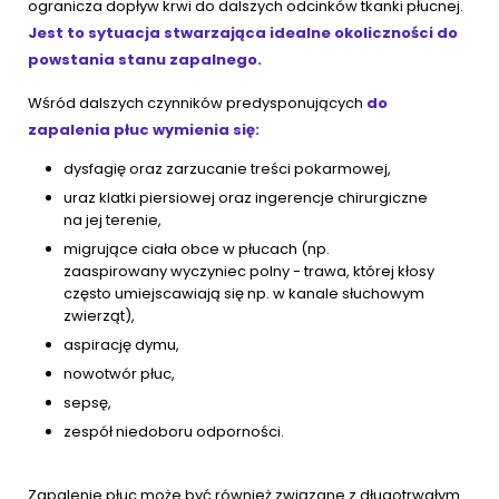
ogranicza dopływ krwi do dalszych odcinków tkanki płucnej.
Jest to sytuacja stwarzająca idealne okoliczności do
powstania stanu zapalnego.
Wśród dalszych czynników predysponujących
do
zapalenia płuc wymienia się:
dysfagię oraz zarzucanie treści pokarmowej,
uraz klatki piersiowej oraz ingerencje chirurgiczne
na jej terenie,
migrujące ciała obce w płucach (np.
zaaspirowany wyczyniec polny - trawa, której kłosy
często umiejscawiają się np. w kanale słuchowym
zwierząt),
aspirację dymu,
nowotwór płuc,
sepsę,
zespół niedoboru odporności.
Zapalenie płuc może być również związane z długotrwałym