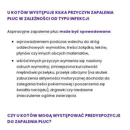
U KOTÓW WYSTĘPUJE KILKA PRZYCZYN ZAPALENIA
PŁUC W ZALEŻNOŚCI OD TYPU INFEKCJI
Aspiracyjne zapalenie płuc
może być spowodowane:
wprowadzeniem podczas wdechu do dróg
oddechowych: wymiotów, treści żołądka, leków,
płynów czy innych obcych materiałów,
wśród innych przyczyn wymienia się: nasilony
odruch wymiotny, zmniejszona kurczliwość
mięśniówki przełyku, przełyk olbrzymi (na skutek
zaburzenia aktywności motorycznej dochodzi do
zalegania treści pokarmowej i poszerzenia się
światła narządu), drgawki czy niedawne
znieczulenie ogólne zwierzęcia.
CZY U KOTÓW MOGĄ WYSTĘPOWAĆ PREDYSPOZYCJE
DO ZAPALENIA PŁUC?