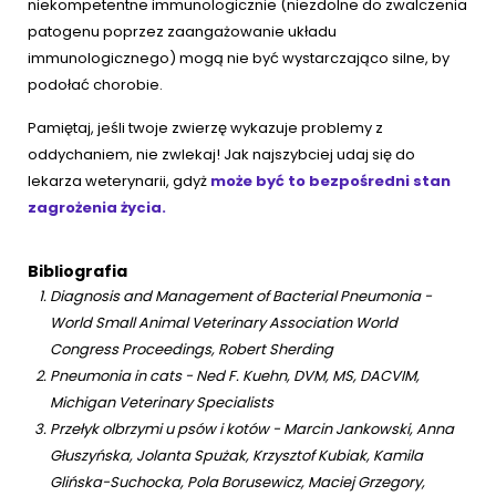
niekompetentne immunologicznie (niezdolne do zwalczenia
patogenu poprzez zaangażowanie układu
immunologicznego) mogą nie być wystarczająco silne, by
podołać chorobie.
Pamiętaj, jeśli twoje zwierzę wykazuje problemy z
oddychaniem, nie zwlekaj! Jak najszybciej udaj się do
lekarza weterynarii, gdyż
może być to bezpośredni stan
zagrożenia życia.
Bibliografia
Diagnosis and Management of Bacterial Pneumonia -
World Small Animal Veterinary Association World
Congress Proceedings, Robert Sherding
Pneumonia in cats - Ned F. Kuehn, DVM, MS, DACVIM,
Michigan Veterinary Specialists
Przełyk olbrzymi u psów i kotów - Marcin Jankowski, Anna
Głuszyńska, Jolanta Spużak, Krzysztof Kubiak, Kamila
Glińska-Suchocka, Pola Borusewicz, Maciej Grzegory,