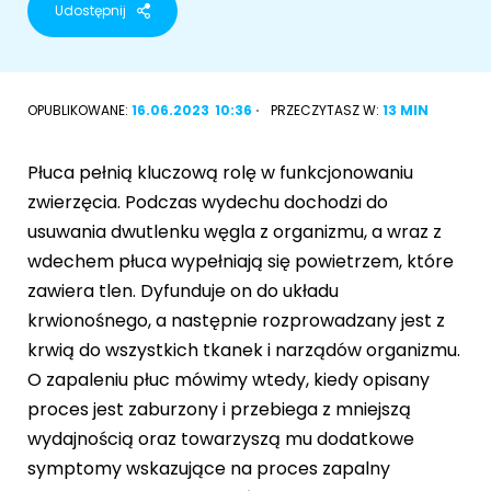
Udostępnij
Akcesoria dla psa
RASY KOTÓW
Kot brytyjski
OPUBLIKOWANE:
16.06.2023
10:36
PRZECZYTASZ W:
13 MIN
RASY PSÓW
Kot syberyjski
Sznaucer miniaturowy
Płuca pełnią kluczową rolę w funkcjonowaniu
Kot perski
zwierzęcia. Podczas wydechu dochodzi do
Golden retriever
usuwania dwutlenku węgla z organizmu, a wraz z
Kot rosyjski niebieski
wdechem płuca wypełniają się powietrzem, które
Buldog francuski
zawiera tlen. Dyfunduje on do układu
Owczarek niemiecki
krwionośnego, a następnie rozprowadzany jest z
krwią do wszystkich tkanek i narządów organizmu.
O zapaleniu płuc mówimy wtedy, kiedy opisany
proces jest zaburzony i przebiega z mniejszą
Wyszukiwarka ras psów
wydajnością oraz towarzyszą mu dodatkowe
symptomy wskazujące na proces zapalny
Przyjazne miejsca
Adopcje