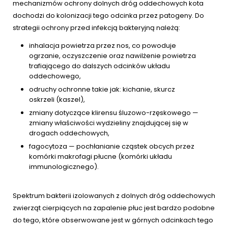
mechanizmów ochrony dolnych dróg oddechowych kota
dochodzi do kolonizacji tego odcinka przez patogeny. Do
strategii ochrony przed infekcją bakteryjną należą:
inhalacja powietrza przez nos, co powoduje
ogrzanie, oczyszczenie oraz nawilżenie powietrza
trafiającego do dalszych odcinków układu
oddechowego,
odruchy ochronne takie jak: kichanie, skurcz
oskrzeli (kaszel),
zmiany dotyczące klirensu śluzowo-rzęskowego —
zmiany właściwości wydzieliny znajdującej się w
drogach oddechowych,
fagocytoza — pochłanianie cząstek obcych przez
komórki makrofagi płucne (komórki układu
immunologicznego).
Spektrum bakterii izolowanych z dolnych dróg oddechowych
zwierząt cierpiących na zapalenie płuc jest bardzo podobne
do tego, które obserwowane jest w górnych odcinkach tego