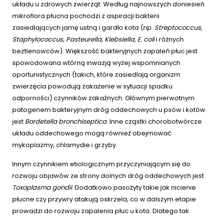
układu u zdrowych zwierząt. Według najnowszych doniesień
mikroflora płucna pochodzi z aspiracji bakterii
zasiedlających jamę ustną i gardło kota (np.
Streptococcus,
Staphylococcus, Pasteurella, Klebsiella, E. coli
i różnych
beztlenowców). Większość bakteryjnych zapaleń płuc jest
spowodowana wtórną inwazją wyżej wspomnianych
oportunistycznych (takich, które zasiedlają organizm
zwierzęcia powodują zakażenie w sytuacji spadku
odporności) czynników zakaźnych. Głównym pierwotnym
patogenem bakteryjnym dróg oddechowych u psów i kotów
jest
Bordetella bronchiseptica
. Inne cząstki chorobotwórcze
układu oddechowego mogą również obejmować
mykoplazmy, chlamydie i grzyby.
Innym czynnikiem etiologicznym przyczyniającym się do
rozwoju objawów ze strony dolnych dróg oddechowych jest
Toxoplasma gondii
. Dodatkowo pasożyty takie jak nicienie
płucne czy przywry atakują oskrzela, co w dalszym etapie
prowadzi do rozwoju zapalenia płuc u kota. Dlatego tak