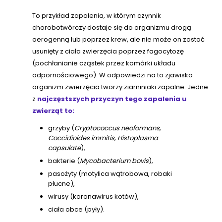
To przykład zapalenia, w którym czynnik
chorobotwórczy dostaje się do organizmu drogą
aerogenną lub poprzez krew, ale nie może on zostać
usunięty z ciała zwierzęcia poprzez fagocytozę
(pochłanianie cząstek przez komórki układu
odpornościowego). W odpowiedzi na to zjawisko
organizm zwierzęcia tworzy ziarniniaki zapalne. Jedne
z
najczęstszych przyczyn tego zapalenia u
zwierząt to:
grzyby (
Cryptococcus neoformans,
Coccidioides immitis, Histoplasma
capsulate
),
bakterie (
Mycobacterium bovis
),
pasożyty (motylica wątrobowa, robaki
płucne),
wirusy (koronawirus kotów),
ciała obce (pyły).