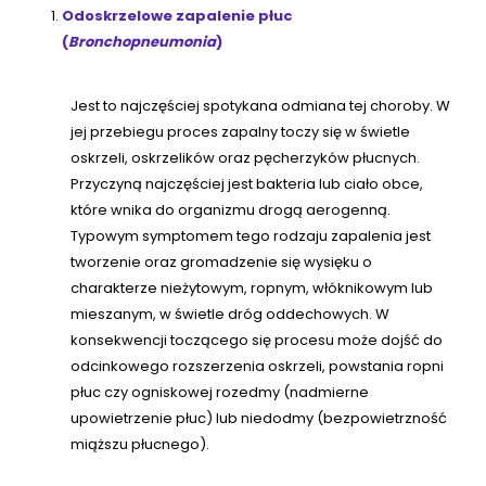
Odoskrzelowe zapalenie płuc
(
Bronchopneumonia
)
Jest to najczęściej spotykana odmiana tej choroby. W
jej przebiegu proces zapalny toczy się w świetle
oskrzeli, oskrzelików oraz pęcherzyków płucnych.
Przyczyną najczęściej jest bakteria lub ciało obce,
które wnika do organizmu drogą aerogenną.
Typowym symptomem tego rodzaju zapalenia jest
tworzenie oraz gromadzenie się wysięku o
charakterze nieżytowym, ropnym, włóknikowym lub
mieszanym, w świetle dróg oddechowych. W
konsekwencji toczącego się procesu może dojść do
odcinkowego rozszerzenia oskrzeli, powstania ropni
płuc czy ogniskowej rozedmy (nadmierne
upowietrzenie płuc) lub niedodmy (bezpowietrzność
miąższu płucnego).