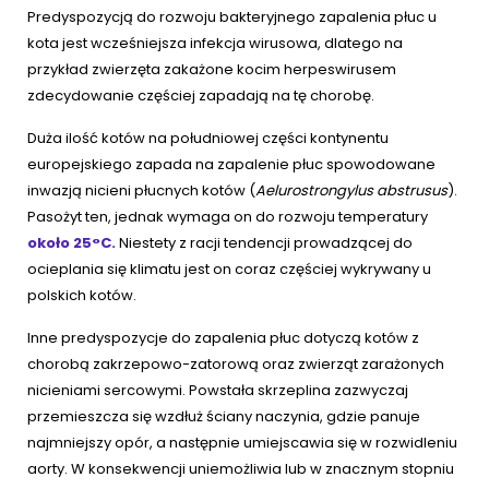
Predyspozycją do rozwoju bakteryjnego zapalenia płuc u
kota jest wcześniejsza infekcja wirusowa, dlatego na
przykład zwierzęta zakażone kocim herpeswirusem
zdecydowanie częściej zapadają na tę chorobę.
Duża ilość kotów na południowej części kontynentu
europejskiego zapada na zapalenie płuc spowodowane
inwazją nicieni płucnych kotów (
Aelurostrongylus abstrusus
).
Pasożyt ten, jednak wymaga on do rozwoju temperatury
około 25°C.
Niestety z racji tendencji prowadzącej do
ocieplania się klimatu jest on coraz częściej wykrywany u
polskich kotów.
Inne predyspozycje do zapalenia płuc dotyczą kotów z
chorobą zakrzepowo-zatorową oraz zwierząt zarażonych
nicieniami sercowymi. Powstała skrzeplina zazwyczaj
przemieszcza się wzdłuż ściany naczynia, gdzie panuje
najmniejszy opór, a następnie umiejscawia się w rozwidleniu
aorty. W konsekwencji uniemożliwia lub w znacznym stopniu