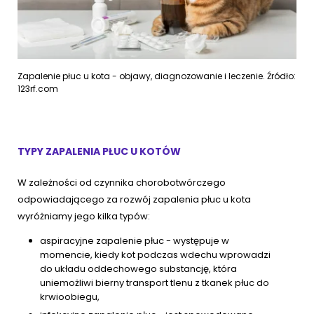
Zapalenie płuc u kota - objawy, diagnozowanie i leczenie. Źródło:
123rf.com
TYPY ZAPALENIA PŁUC U KOTÓW
W zależności od czynnika chorobotwórczego
odpowiadającego za rozwój zapalenia płuc u kota
wyróżniamy jego kilka typów:
aspiracyjne zapalenie płuc - występuje w
momencie, kiedy kot podczas wdechu wprowadzi
do układu oddechowego substancję, która
uniemożliwi bierny transport tlenu z tkanek płuc do
krwioobiegu,