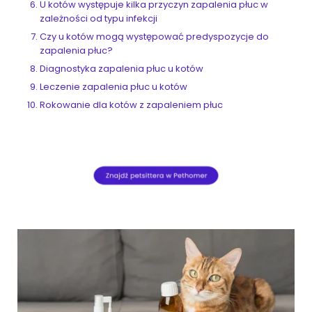
U kotów występuje kilka przyczyn zapalenia płuc w
zależności od typu infekcji
Czy u kotów mogą występować predyspozycje do
zapalenia płuc?
Diagnostyka zapalenia płuc u kotów
Leczenie zapalenia płuc u kotów
Rokowanie dla kotów z zapaleniem płuc