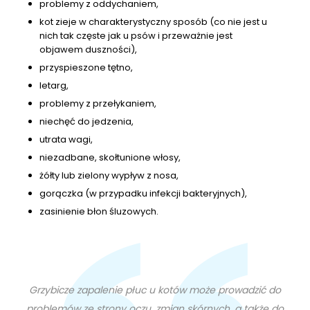
problemy z oddychaniem,
kot zieje w charakterystyczny sposób (co nie jest u
nich tak częste jak u psów i przeważnie jest
objawem duszności),
przyspieszone tętno,
letarg,
problemy z przełykaniem,
niechęć do jedzenia,
utrata wagi,
niezadbane, skołtunione włosy,
żółty lub zielony wypływ z nosa,
gorączka (w przypadku infekcji bakteryjnych),
zasinienie błon śluzowych.
Grzybicze zapalenie płuc u kotów może prowadzić do
problemów ze strony oczu, zmian skórnych, a także do