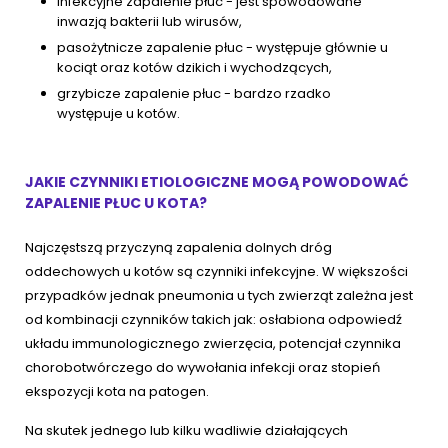
infekcyjne zapalenie płuc - jest spowodowane
inwazją bakterii lub wirusów,
pasożytnicze zapalenie płuc - występuje głównie u
kociąt oraz kotów dzikich i wychodzących,
grzybicze zapalenie płuc - bardzo rzadko
występuje u kotów.
JAKIE CZYNNIKI ETIOLOGICZNE MOGĄ POWODOWAĆ
ZAPALENIE PŁUC U KOTA?
Najczęstszą przyczyną zapalenia dolnych dróg
oddechowych u kotów są czynniki infekcyjne. W większości
przypadków jednak pneumonia u tych zwierząt zależna jest
od kombinacji czynników takich jak: osłabiona odpowiedź
układu immunologicznego zwierzęcia, potencjał czynnika
chorobotwórczego do wywołania infekcji oraz stopień
ekspozycji kota na patogen.
Na skutek jednego lub kilku wadliwie działających