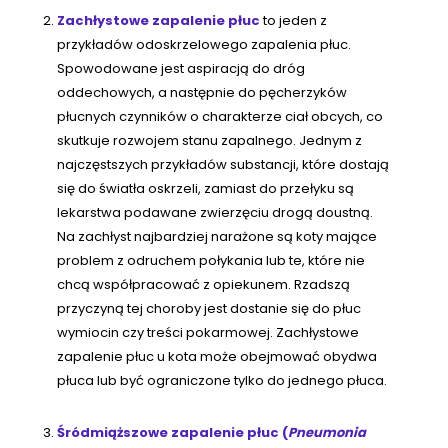
Zachłystowe zapalenie płuc
to jeden z
przykładów odoskrzelowego zapalenia płuc.
Spowodowane jest aspiracją do dróg
oddechowych, a następnie do pęcherzyków
płucnych czynników o charakterze ciał obcych, co
skutkuje rozwojem stanu zapalnego. Jednym z
najczęstszych przykładów substancji, które dostają
się do światła oskrzeli, zamiast do przełyku są
lekarstwa podawane zwierzęciu drogą doustną.
Na zachłyst najbardziej narażone są koty mające
problem z odruchem połykania lub te, które nie
chcą współpracować z opiekunem. Rzadszą
przyczyną tej choroby jest dostanie się do płuc
wymiocin czy treści pokarmowej. Zachłystowe
zapalenie płuc u kota może obejmować obydwa
płuca lub być ograniczone tylko do jednego płuca.
Śródmiąższowe zapalenie płuc (
Pneumonia