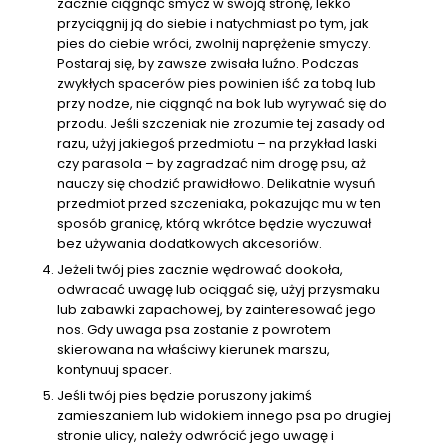
zacznie ciągnąć smycz w swoją stronę, lekko
przyciągnij ją do siebie i natychmiast po tym, jak
pies do ciebie wróci, zwolnij naprężenie smyczy.
Postaraj się, by zawsze zwisała luźno. Podczas
zwykłych spacerów pies powinien iść za tobą lub
przy nodze, nie ciągnąć na bok lub wyrywać się do
przodu. Jeśli szczeniak nie zrozumie tej zasady od
razu, użyj jakiegoś przedmiotu – na przykład laski
czy parasola – by zagradzać nim drogę psu, aż
nauczy się chodzić prawidłowo. Delikatnie wysuń
przedmiot przed szczeniaka, pokazując mu w ten
sposób granicę, którą wkrótce będzie wyczuwał
bez używania dodatkowych akcesoriów.
Jeżeli twój pies zacznie wędrować dookoła,
odwracać uwagę lub ociągać się, użyj przysmaku
lub zabawki zapachowej, by zainteresować jego
nos. Gdy uwaga psa zostanie z powrotem
skierowana na właściwy kierunek marszu,
kontynuuj spacer.
Jeśli twój pies będzie poruszony jakimś
zamieszaniem lub widokiem innego psa po drugiej
stronie ulicy, należy odwrócić jego uwagę i