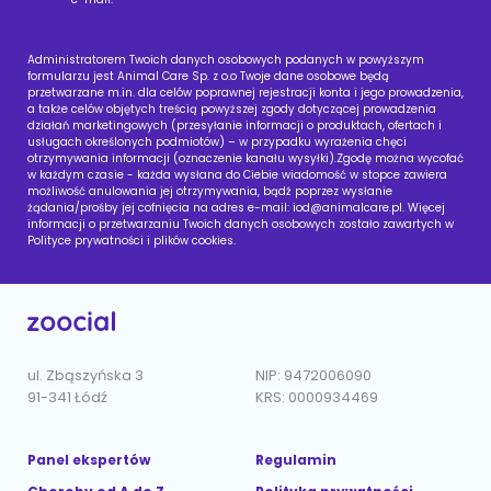
Administratorem Twoich danych osobowych podanych w powyższym
formularzu jest Animal Care Sp. z o.o Twoje dane osobowe będą
przetwarzane m.in. dla celów poprawnej rejestracji konta i jego prowadzenia,
a także celów objętych treścią powyższej zgody dotyczącej prowadzenia
działań marketingowych (przesyłanie informacji o produktach, ofertach i
usługach określonych podmiotów) – w przypadku wyrażenia chęci
otrzymywania informacji (oznaczenie kanału wysyłki).Zgodę można wycofać
w każdym czasie - każda wysłana do Ciebie wiadomość w stopce zawiera
możliwość anulowania jej otrzymywania, bądź poprzez wysłanie
żądania/prośby jej cofnięcia na adres e-mail:
iod@animalcare.pl
. Więcej
informacji o przetwarzaniu Twoich danych osobowych zostało zawartych w
Polityce prywatności i plików cookies.
ul. Zbąszyńska 3
NIP: 9472006090
91-341 Łódź
KRS: 0000934469
Panel ekspertów
Regulamin