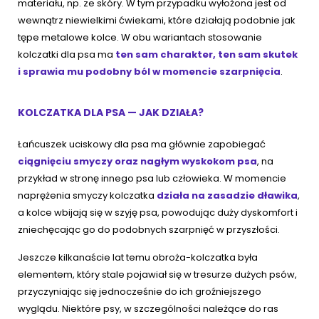
materiału, np. ze skóry. W tym przypadku wyłożona jest od
wewnątrz niewielkimi ćwiekami, które działają podobnie jak
tępe metalowe kolce. W obu wariantach stosowanie
kolczatki dla psa ma
ten sam charakter, ten sam skutek
i sprawia mu podobny ból w momencie szarpnięcia
.
KOLCZATKA DLA PSA — JAK DZIAŁA?
Łańcuszek uciskowy dla psa ma głównie zapobiegać
ciągnięciu smyczy oraz nagłym wyskokom psa
, na
przykład w stronę innego psa lub człowieka. W momencie
naprężenia smyczy kolczatka
działa na zasadzie dławika
,
a kolce wbijają się w szyję psa, powodując duży dyskomfort i
zniechęcając go do podobnych szarpnięć w przyszłości.
Jeszcze kilkanaście lat temu obroża-kolczatka była
elementem, który stale pojawiał się w tresurze dużych psów,
przyczyniając się jednocześnie do ich groźniejszego
wyglądu. Niektóre psy, w szczególności należące do ras