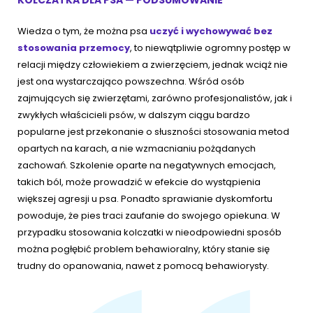
KOLCZATKA DLA PSA — PODSUMOWANIE
Wiedza o tym, że można psa
uczyć i wychowywać bez
stosowania przemocy
, to niewątpliwie ogromny postęp w
relacji między człowiekiem a zwierzęciem, jednak wciąż nie
jest ona wystarczająco powszechna. Wśród osób
zajmujących się zwierzętami, zarówno profesjonalistów, jak i
zwykłych właścicieli psów, w dalszym ciągu bardzo
popularne jest przekonanie o słuszności stosowania metod
opartych na karach, a nie wzmacnianiu pożądanych
zachowań. Szkolenie oparte na negatywnych emocjach,
takich ból, może prowadzić w efekcie do wystąpienia
większej agresji u psa. Ponadto sprawianie dyskomfortu
powoduje, że pies traci zaufanie do swojego opiekuna. W
przypadku stosowania kolczatki w nieodpowiedni sposób
można pogłębić problem behawioralny, który stanie się
trudny do opanowania, nawet z pomocą behawiorysty.