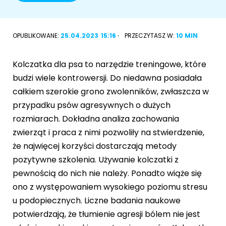
Akcesoria dla psa
RASY KOTÓW
OPUBLIKOWANE:
25.04.2023
15:16
PRZECZYTASZ W:
10 MIN
Kot brytyjski
RASY PSÓW
Kolczatka dla psa to narzędzie treningowe, które
Kot syberyjski
Sznaucer miniaturowy
budzi wiele kontrowersji. Do niedawna posiadała
Kot perski
całkiem szerokie grono zwolenników, zwłaszcza w
Golden retriever
przypadku psów agresywnych o dużych
Kot rosyjski niebieski
rozmiarach. Dokładna analiza zachowania
Buldog francuski
zwierząt i praca z nimi pozwoliły na stwierdzenie,
Owczarek niemiecki
że najwięcej korzyści dostarczają metody
pozytywne szkolenia. Używanie kolczatki z
pewnością do nich nie należy. Ponadto wiąże się
ono z występowaniem wysokiego poziomu stresu
Wyszukiwarka ras psów
u podopiecznych. Liczne badania naukowe
potwierdzają, że tłumienie agresji bólem nie jest
Przyjazne miejsca
Adopcje