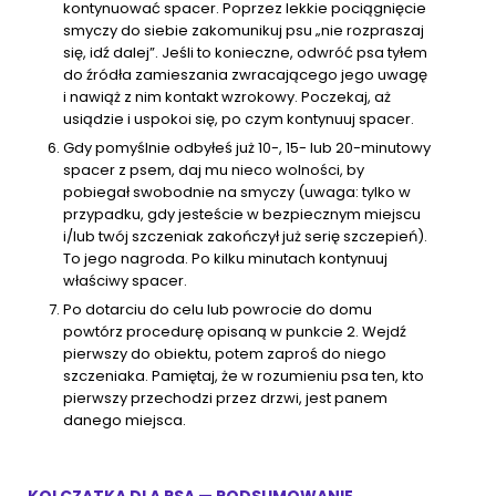
kontynuować spacer. Poprzez lekkie pociągnięcie
smyczy do siebie zakomunikuj psu „nie rozpraszaj
się, idź dalej”. Jeśli to konieczne, odwróć psa tyłem
do źródła zamieszania zwracającego jego uwagę
i nawiąż z nim kontakt wzrokowy. Poczekaj, aż
usiądzie i uspokoi się, po czym kontynuuj spacer.
Gdy pomyślnie odbyłeś już 10-, 15- lub 20-minutowy
spacer z psem, daj mu nieco wolności, by
pobiegał swobodnie na smyczy (uwaga: tylko w
przypadku, gdy jesteście w bezpiecznym miejscu
i/lub twój szczeniak zakończył już serię szczepień).
To jego nagroda. Po kilku minutach kontynuuj
właściwy spacer.
Po dotarciu do celu lub powrocie do domu
powtórz procedurę opisaną w punkcie 2. Wejdź
pierwszy do obiektu, potem zaproś do niego
szczeniaka. Pamiętaj, że w rozumieniu psa ten, kto
pierwszy przechodzi przez drzwi, jest panem
danego miejsca.