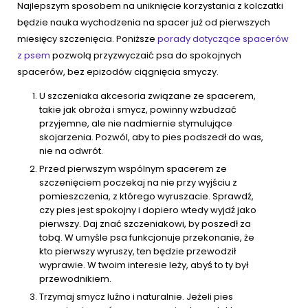
Najlepszym sposobem na uniknięcie korzystania z kolczatki
będzie nauka wychodzenia na spacer już od pierwszych
miesięcy szczenięcia. Poniższe
porady dotyczące spacerów
z psem
pozwolą przyzwyczaić psa do spokojnych
spacerów, bez epizodów ciągnięcia smyczy.
U szczeniaka akcesoria związane ze spacerem,
takie jak obroża i smycz, powinny wzbudzać
przyjemne, ale nie nadmiernie stymulujące
skojarzenia. Pozwól, aby to pies podszedł do was,
nie na odwrót.
Przed pierwszym wspólnym spacerem ze
szczenięciem poczekaj na nie przy wyjściu z
pomieszczenia, z którego wyruszacie. Sprawdź,
czy pies jest spokojny i dopiero wtedy wyjdź jako
pierwszy. Daj znać szczeniakowi, by poszedł za
tobą. W umyśle psa funkcjonuje przekonanie, że
kto pierwszy wyruszy, ten będzie przewodził
wyprawie. W twoim interesie leży, abyś to ty był
przewodnikiem.
Trzymaj smycz luźno i naturalnie. Jeżeli pies