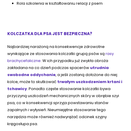
Rola szkolenia w kształtowaniu relacji z psem
KOLCZATKA DLA PSA JEST BEZPIECZNA?
Najbardziej narażoną na konsekwencje zdrowotne
wynikające ze stosowania kolczatki grupą psów są
rasy
brachycefaliczne
. W ich przypadku już zwykła obroża
zakładana na co dzień podczas spacerów
utrudnia
swobodne oddychanie
, a jeśli zostaną dołożone do niej
kolce, może to skutkować
trwałym uszkodzeniem krtani i
tchawicy
. Ponadto częste stosowanie kolczatki bywa
przyczyną uszkodzeń mechanicznych skóry w obrębie szyi
psa, co w konsekwencji sprzyja powstawaniu stanów
zapalnych i wyłysień. Nieumiejętne stosowanie tego
narzędzia może również nadwyrężać odcinek szyjny
kręgosłupa psa.