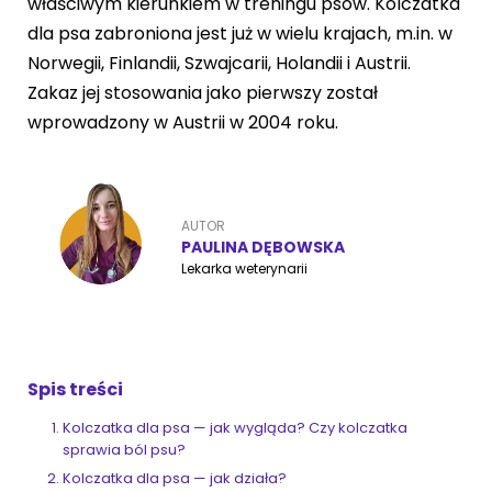
właściwym kierunkiem w treningu psów. Kolczatka
dla psa zabroniona jest już w wielu krajach, m.in. w
Norwegii, Finlandii, Szwajcarii, Holandii i Austrii.
ZoociaLove News
Zakaz jej stosowania jako pierwszy został
wprowadzony w Austrii w 2004 roku.
AUTOR
PAULINA DĘBOWSKA
Lekarka weterynarii
Spis treści
Kolczatka dla psa — jak wygląda? Czy kolczatka
sprawia ból psu?
Kolczatka dla psa — jak działa?