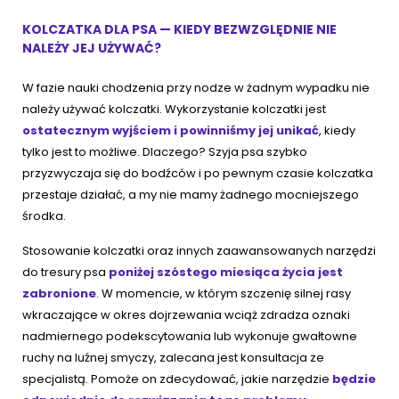
KOLCZATKA DLA PSA — KIEDY BEZWZGLĘDNIE NIE
NALEŻY JEJ UŻYWAĆ?
W fazie nauki chodzenia przy nodze w żadnym wypadku nie
należy używać kolczatki. Wykorzystanie kolczatki jest
ostatecznym wyjściem i powinniśmy jej unikać
, kiedy
tylko jest to możliwe. Dlaczego? Szyja psa szybko
przyzwyczaja się do bodźców i po pewnym czasie kolczatka
przestaje działać, a my nie mamy żadnego mocniejszego
środka.
Stosowanie kolczatki oraz innych zaawansowanych narzędzi
do tresury psa
poniżej szóstego miesiąca życia jest
zabronione
. W momencie, w którym szczenię silnej rasy
wkraczające w okres dojrzewania wciąż zdradza oznaki
nadmiernego podekscytowania lub wykonuje gwałtowne
ruchy na luźnej smyczy, zalecana jest konsultacja ze
specjalistą. Pomoże on zdecydować, jakie narzędzie
będzie