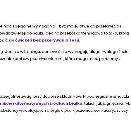
łniać specjalne wymagania - być małe, łatwe do przełknięcia i
ać zwierzę do nauki. Idealna przekąska treningowa to taka, którą
cić do ćwiczeń bez przerywania sesji
.
ię idealnie w treningu, ponieważ nie wymagają długotrwałego żucia.
szczeniakami czy psami-seniorami, które mogą mieć problemy z
zczególnej uwagi przy doborze składników. Hipoalergiczne smaczki
dników i alternatywnych źródłach białka
, takich jak jagnięcina, ry
 substancji wywołujących
alergię u psa
- pszenicy, soi, kukurydzy czy