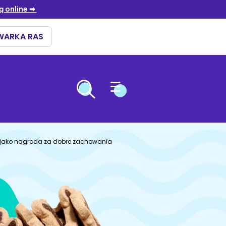
OPIEKA NAD ZWIERZĘTAMI
ÓW
ARIOWE
ENNA
a jako nagroda za dobre zachowania
i
ki
niebieski