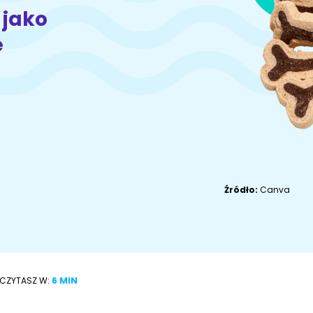
Akcesoria dla
Owczarek
 jako
Akcesoria dla kota
psa
niemiecki
e
Adopcje
ZoociaLove News
Źródło:
Canva
ECZYTASZ W:
6 MIN