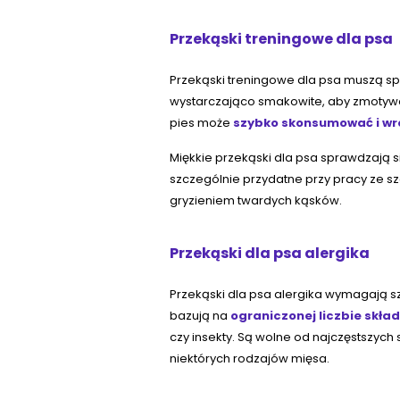
Przekąski treningowe dla psa
Przekąski treningowe dla psa muszą spe
wystarczająco smakowite, aby zmotywow
pies może
szybko skonsumować i wró
Miękkie przekąski dla psa sprawdzają s
szczególnie przydatne przy pracy ze 
gryzieniem twardych kąsków.
Przekąski dla psa alergika
Przekąski dla psa alergika wymagają s
bazują na
ograniczonej liczbie skła
czy insekty. Są wolne od najczęstszych
niektórych rodzajów mięsa.