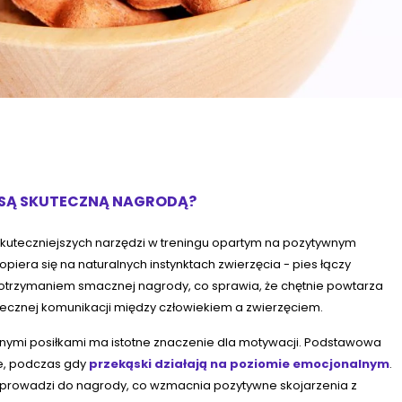
A SĄ SKUTECZNĄ NAGRODĄ?
jskuteczniejszych narzędzi w treningu opartym na pozytywnym
piera się na naturalnych instynktach zwierzęcia - pies łączy
trzymaniem smacznej nagrody, co sprawia, że chętnie powtarza
ecznej komunikacji między człowiekiem a zwierzęciem.
nymi posiłkami ma istotne znaczenie dla motywacji. Podstawowa
ne, podczas gdy
przekąski działają na poziomie emocjonalnym
.
e prowadzi do nagrody, co wzmacnia pozytywne skojarzenia z