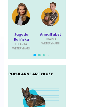
a
Anna Babst
Karolina
Paulina
K
a
LEKARKA
Ściubisz
Dębowska
S
WETERYNARII
LEKARKA
LEKARKA
L
II
WETERYNARII
WETERYNARII
WET
POPULARNE ARTYKUŁY