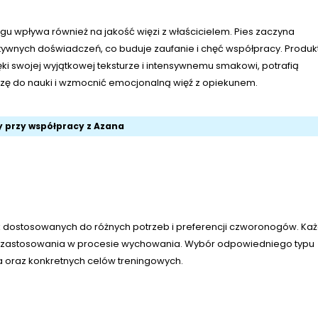
gu wpływa również na jakość więzi z właścicielem. Pies zaczyna
tywnych doświadczeń, co buduje zaufanie i chęć współpracy. Produk
ęki swojej wyjątkowej teksturze i intensywnemu smakowi, potrafią
ę do nauki i wzmocnić emocjonalną więź z opiekunem.
 przy współpracy z Azana
 dostosowanych do różnych potrzeb i preferencji czworonogów. Ka
 i zastosowania w procesie wychowania. Wybór odpowiedniego typu
a oraz konkretnych celów treningowych.