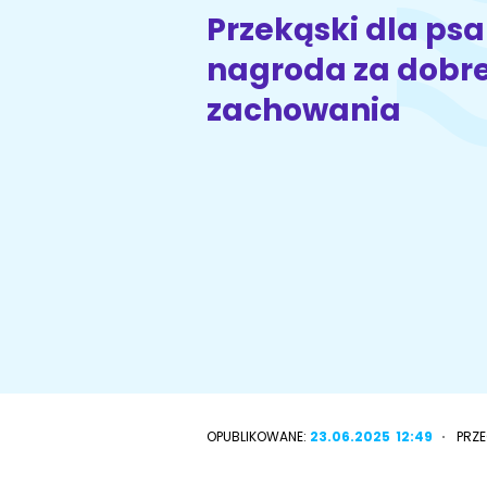
Przekąski dla psa
nagroda za dobr
Wyszukiwarka ras psów
Przyjazne miejsca
zachowania
OPUBLIKOWANE:
23.06.2025
12:49
PRZ