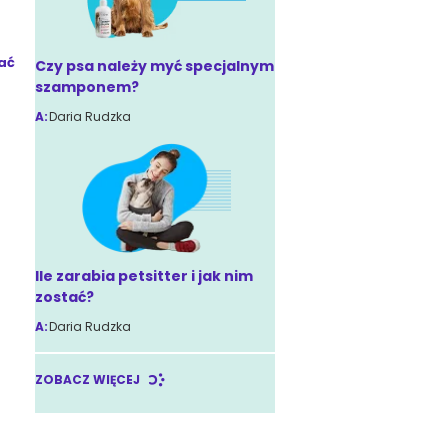
ać
Czy psa należy myć specjalnym
szamponem?
A:
Daria Rudzka
Ile zarabia petsitter i jak nim
zostać?
A:
Daria Rudzka
ZOBACZ WIĘCEJ