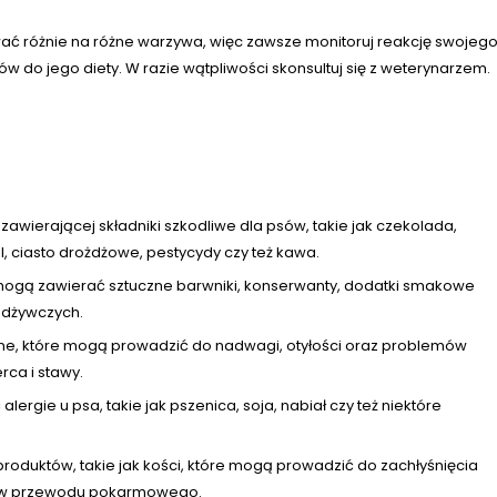
ać różnie na różne warzywa, więc zawsze monitoruj reakcję swojeg
o jego diety. W razie wątpliwości skonsultuj się z weterynarzem.
 zawierającej składniki szkodliwe dla psów, takie jak czekolada,
, ciasto drożdżowe, pestycydy czy też kawa.
e mogą zawierać sztuczne barwniki, konserwanty, dodatki smakowe
odżywczych.
ne, które mogą prowadzić do nadwagi, otyłości oraz problemów
rca i stawy.
rgie u psa, takie jak pszenica, soja, nabiał czy też niektóre
oduktów, takie jak kości, które mogą prowadzić do zachłyśnięcia
urazów przewodu pokarmowego.