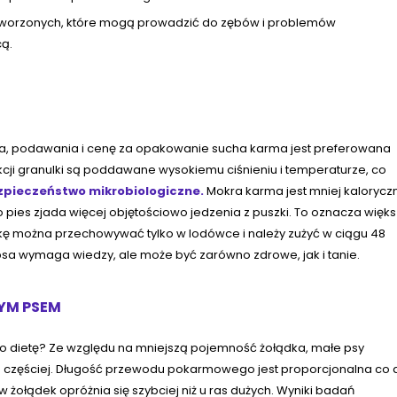
tworzonych, które mogą prowadzić do zębów i problemów
ą.
a, podawania i cenę za opakowanie sucha karma jest preferowana
ukcji granulki są poddawane wysokiemu ciśnieniu i temperaturze, co
zpieczeństwo mikrobiologiczne.
Mokra karma jest mniej kalorycz
 pies zjada więcej objętościowo jedzenia z puszki. To oznacza więk
kę można przechowywać tylko w lodówce i należy zużyć w ciągu 48
 psa wymaga wiedzy, ale może być zarówno zdrowe, jak i tanie.
ŻYM PSEM
go dietę? Ze względu na mniejszą pojemność żołądka, małe psy
 a częściej. Długość przewodu pokarmowego jest proporcjonalna co 
żołądek opróżnia się szybciej niż u ras dużych. Wyniki badań