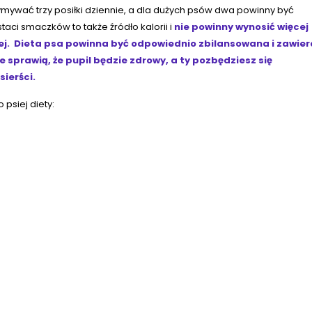
ymywać trzy posiłki dziennie, a dla dużych psów dwa powinny być
aci smaczków to także źródło kalorii i
nie powinny wynosić więcej
nej. Dieta psa powinna być odpowiednio zbilansowana i zawier
 sprawią, że pupil będzie zdrowy, a ty pozbędziesz się
sierści
.
 psiej diety: