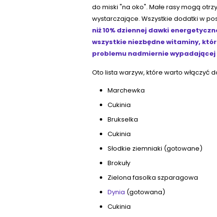
do miski "na oko". Małe rasy mogą otrz
wystarczające. Wszystkie dodatki w post
niż 10% dziennej dawki energetycz
wszystkie niezbędne witaminy, które
problemu nadmiernie wypadającej 
Oto lista warzyw, które warto włączyć do
Marchewka
Cukinia
Brukselka
Cukinia
Słodkie ziemniaki (gotowane)
Brokuły
Zielona fasolka szparagowa
Dynia
(gotowana)
Cukinia