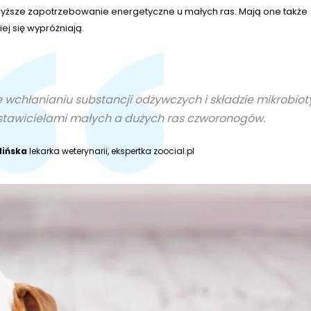
wyższe zapotrzebowanie energetyczne u małych ras. Mają one także
iej się wypróżniają.
 wchłanianiu substancji odżywczych i składzie mikrobiot
dstawicielami małych a dużych ras czworonogów.
lińska
lekarka weterynarii, ekspertka zoocial.pl