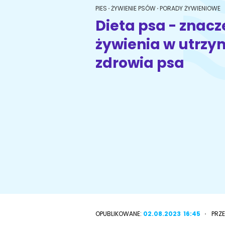
PIES
ŻYWIENIE PSÓW
PORADY ŻYWIENIOWE
Dieta psa - znacz
żywienia w utrz
Wyszukiwarka ras psów
Przyjazne miejsca
zdrowia psa
OPUBLIKOWANE:
02.08.2023
16:45
PRZ