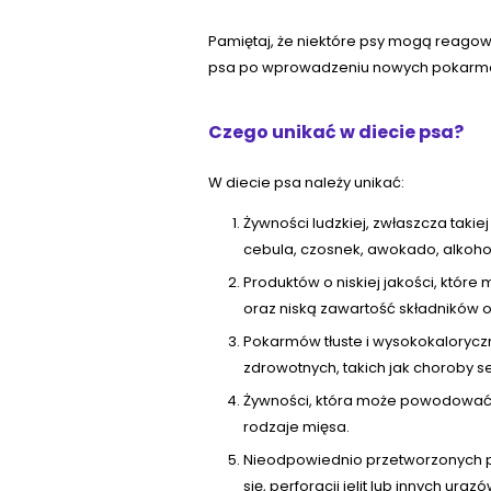
Pamiętaj, że niektóre psy mogą reagow
psa po wprowadzeniu nowych pokarmów d
Czego unikać w diecie psa?
W diecie psa należy unikać:
Żywności ludzkiej, zwłaszcza takiej
cebula, czosnek, awokado, alkohol
Produktów o niskiej jakości, któr
oraz niską zawartość składników 
Pokarmów tłuste i wysokokalorycz
zdrowotnych, takich jak choroby se
Żywności, która może powodować ale
rodzaje mięsa.
Nieodpowiednio przetworzonych pr
się, perforacji jelit lub innych 