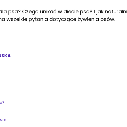
dla psa? Czego unikać w diecie psa? I jak naturaln
 wszelkie pytania dotyczące żywienia psów.
ŃSKA
sa?
psem