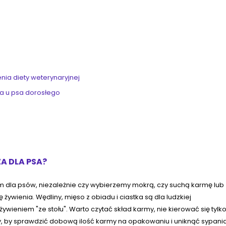
a diety weterynaryjnej
wa u psa dorosłego
A DLA PSA?
 dla psów, niezależnie czy wybierzemy mokrą, czy suchą karmę lub
żywienia. Wędliny, mięso z obiadu i ciastka są dla ludzkiej
ywieniem "ze stołu". Warto czytać skład karmy, nie kierować się tylk
, by sprawdzić dobową ilość karmy na opakowaniu i uniknąć sypani