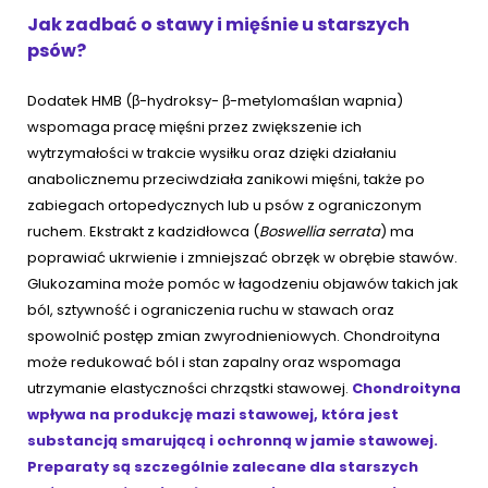
Jak zadbać o stawy i mięśnie u starszych
psów?
Dodatek HMB (β-hydroksy- β-metylomaślan wapnia)
wspomaga pracę mięśni przez zwiększenie ich
wytrzymałości w trakcie wysiłku oraz dzięki działaniu
anabolicznemu przeciwdziała zanikowi mięśni, także po
zabiegach ortopedycznych lub u psów z ograniczonym
ruchem. Ekstrakt z kadzidłowca (
Boswellia serrata
) ma
poprawiać ukrwienie i zmniejszać obrzęk w obrębie stawów.
Glukozamina może pomóc w łagodzeniu objawów takich jak
ból, sztywność i ograniczenia ruchu w stawach oraz
spowolnić postęp zmian zwyrodnieniowych. Chondroityna
może redukować ból i stan zapalny oraz wspomaga
utrzymanie elastyczności chrząstki stawowej.
Chondroityna
wpływa na produkcję mazi stawowej, która jest
substancją smarującą i ochronną w jamie stawowej.
Preparaty są szczególnie zalecane dla starszych