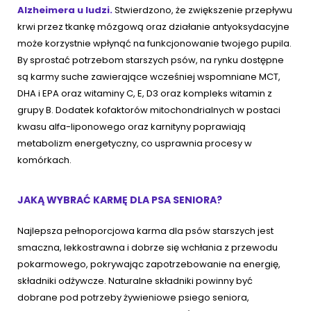
Alzheimera u ludzi.
Stwierdzono, że zwiększenie przepływu
krwi przez tkankę mózgową oraz działanie antyoksydacyjne
może korzystnie wpłynąć na funkcjonowanie twojego pupila.
By sprostać potrzebom starszych psów, na rynku dostępne
są karmy suche zawierające wcześniej wspomniane MCT,
DHA i EPA oraz witaminy C, E, D3 oraz kompleks witamin z
grupy B. Dodatek kofaktorów mitochondrialnych w postaci
kwasu alfa-liponowego oraz karnityny poprawiają
metabolizm energetyczny, co usprawnia procesy w
komórkach.
JAKĄ WYBRAĆ KARMĘ DLA PSA SENIORA?
Najlepsza pełnoporcjowa karma dla psów starszych jest
smaczna, lekkostrawna i dobrze się wchłania z przewodu
pokarmowego, pokrywając zapotrzebowanie na energię,
składniki odżywcze. Naturalne składniki powinny być
dobrane pod potrzeby żywieniowe psiego seniora,