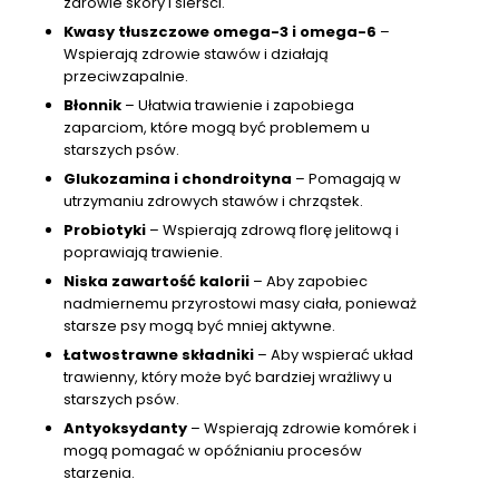
zdrowie skóry i sierści.
Kwasy tłuszczowe omega-3 i omega-6
–
Wspierają zdrowie stawów i działają
przeciwzapalnie.
Błonnik
– Ułatwia trawienie i zapobiega
zaparciom, które mogą być problemem u
starszych psów.
Glukozamina i chondroityna
– Pomagają w
utrzymaniu zdrowych stawów i chrząstek.
Probiotyki
– Wspierają zdrową florę jelitową i
poprawiają trawienie.
Niska zawartość kalorii
– Aby zapobiec
nadmiernemu przyrostowi masy ciała, ponieważ
starsze psy mogą być mniej aktywne.
Łatwostrawne składniki
– Aby wspierać układ
trawienny, który może być bardziej wrażliwy u
starszych psów.
Antyoksydanty
– Wspierają zdrowie komórek i
mogą pomagać w opóźnianiu procesów
starzenia.