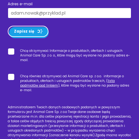
Adres e-mail
Zapisz się
Chcę otrzymywać Informacje o produktach, ofertach i usługach
Animal Care Sp. z o. o., które mogą być wysłane na podany adres e-
mail.
Chcę również otrzymywać od Animal Care sp. z o.o. informacje o
produktach, ofertach i usługach podmiotów trzecich, (
lista
podmiotów pod linkiem
), które mogą być wysłane na podany adres
e-mail.
Administratorem Twoich danych osobowych podanych w powyższym
formularzu jest Animal Care Sp. z o.o Twoje dane osobowe będą
przetwarzane m.in. dla celów poprawnej rejestracji konta i jego prowadzenia,
a także celów objętych treścią powyższej zgody dotyczącej prowadzenia
działań marketingowych (przesyłanie informacji o produktach, ofertach i
usługach określonych podmiotów) – w przypadku wyrażenia chęci
otrzymywania informacji (oznaczenie kanału wysyłki).Zgodę można wycofać