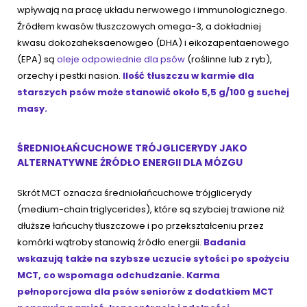
wpływają na pracę układu nerwowego i immunologicznego.
Źródłem kwasów tłuszczowych omega-3, a dokładniej
kwasu dokozaheksaenowgeo (DHA) i eikozapentaenowego
(EPA) są
oleje odpowiednie dla psów
(roślinne lub z ryb),
orzechy i pestki nasion.
Ilość tłuszczu w karmie dla
starszych psów może stanowić około 5,5 g/100 g suchej
masy.
ŚREDNIOŁAŃCUCHOWE TRÓJGLICERYDY JAKO
ALTERNATYWNE ŹRÓDŁO ENERGII DLA MÓZGU
Skrót MCT oznacza średniołańcuchowe trójglicerydy
(medium-chain triglycerides), które są szybciej trawione niż
dłuższe łańcuchy tłuszczowe i po przekształceniu przez
komórki wątroby stanowią źródło energii.
Badania
wskazują także na szybsze uczucie sytości po spożyciu
MCT, co wspomaga odchudzanie. Karma
pełnoporcjowa dla psów seniorów z dodatkiem MCT