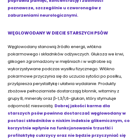
poprawia pamięć, koncentrację i zdolności
poznawcze, szczególnie u czworonogów z
zaburzeniami neurologicznymi.
WĘGLOWODANY W DIECIE STARSZYCH PSÓW
Węglowodany stanowią źródło energii, włókna
pokarmowego i składników odżywczych. Glukoza we krwi,
glikogen zgromadzony w mięśniach i w wątrobie są
wykorzystywane podczas wysiłku fizycznego. Włókno
pokarmowe przyczynia się do uczucia sytości po posiłku,
przyśpiesza perystaltykę i ułatwia wydalanie. Produkty
zbożowe pełnoziarniste dostarczają błonnik, witaminy z
grupy B, minerały oraz β-1,3/1,6-glukan, który stymuluje
odporność nieswoistą.
Dobrej jakości karma dla
starszych psów powinna dostarczać węglowodany w
postaci składników o niskim indeksie glikemicznym, co
korzystnie wpłynie na funkcjonowanie trzustki i
profilaktykę cukrzycy oraz nie będzie przyczyniać się