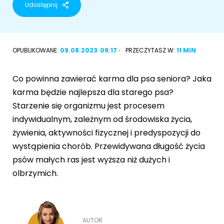
Udostępnij
Akcesoria dla psa
RASY KOTÓW
Kot brytyjski
OPUBLIKOWANE:
09.08.2023
09:17
PRZECZYTASZ W:
11 MIN
RASY PSÓW
Kot syberyjski
Sznaucer miniaturowy
Co powinna zawierać karma dla psa seniora? Jaka
Kot perski
karma będzie najlepsza dla starego psa?
Golden retriever
Starzenie się organizmu jest procesem
Kot rosyjski niebieski
indywidualnym, zależnym od środowiska życia,
Buldog francuski
żywienia, aktywności fizycznej i predyspozycji do
Owczarek niemiecki
wystąpienia chorób. Przewidywana długość życia
psów małych ras jest wyższa niż dużych i
olbrzymich.
Wyszukiwarka ras psów
AUTOR
Przyjazne miejsca
Adopcje