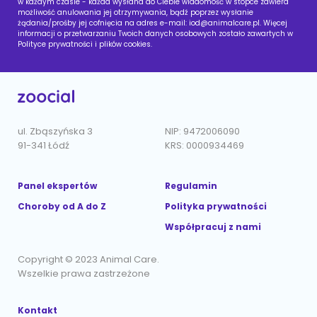
w każdym czasie - każda wysłana do Ciebie wiadomość w stopce zawiera
możliwość anulowania jej otrzymywania, bądź poprzez wysłanie
żądania/prośby jej cofnięcia na adres e-mail:
iod@animalcare.pl
. Więcej
informacji o przetwarzaniu Twoich danych osobowych zostało zawartych w
Polityce prywatności i plików cookies.
ul. Zbąszyńska 3
NIP: 9472006090
91-341 Łódź
KRS: 0000934469
Panel ekspertów
Regulamin
Choroby od A do Z
Polityka prywatności
Współpracuj z nami
Copyright © 2023 Animal Care.
Wszelkie prawa zastrzeżone
Kontakt