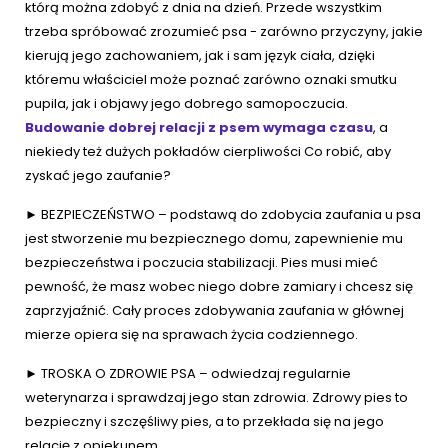
którą można zdobyć z dnia na dzień. Przede wszystkim
trzeba spróbować zrozumieć psa - zarówno przyczyny, jakie
kierują jego zachowaniem, jak i sam język ciała, dzięki
któremu właściciel może poznać zarówno oznaki smutku
pupila, jak i objawy jego dobrego samopoczucia.
Budowanie dobrej relacji z psem wymaga czasu
, a
niekiedy też dużych pokładów cierpliwości Co robić, aby
zyskać jego zaufanie?
► BEZPIECZEŃSTWO – podstawą do zdobycia zaufania u psa
jest stworzenie mu bezpiecznego domu, zapewnienie mu
bezpieczeństwa i poczucia stabilizacji. Pies musi mieć
pewność, że masz wobec niego dobre zamiary i chcesz się
zaprzyjaźnić. Cały proces zdobywania zaufania w głównej
mierze opiera się na sprawach życia codziennego.
► TROSKA O ZDROWIE PSA – odwiedzaj regularnie
weterynarza i sprawdzaj jego stan zdrowia. Zdrowy pies to
bezpieczny i szczęśliwy pies, a to przekłada się na jego
relację z opiekunem.