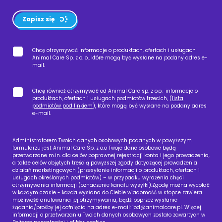
Zapisz się
Chcę otrzymywać Informacje o produktach, ofertach i usługach
Animal Care Sp. z o. o., które mogą być wysłane na podany adres e-
mail.
Chcę również otrzymywać od Animal Care sp. z o.o. informacje o
produktach, ofertach i usługach podmiotów trzecich, (
lista
podmiotów pod linkiem
), które mogą być wysłane na podany adres
e-mail.
Administratorem Twoich danych osobowych podanych w powyższym
formularzu jest Animal Care Sp. z o.o Twoje dane osobowe będą
przetwarzane m.in. dla celów poprawnej rejestracji konta i jego prowadzenia,
a także celów objętych treścią powyższej zgody dotyczącej prowadzenia
działań marketingowych (przesyłanie informacji o produktach, ofertach i
usługach określonych podmiotów) – w przypadku wyrażenia chęci
otrzymywania informacji (oznaczenie kanału wysyłki).Zgodę można wycofać
w każdym czasie - każda wysłana do Ciebie wiadomość w stopce zawiera
możliwość anulowania jej otrzymywania, bądź poprzez wysłanie
żądania/prośby jej cofnięcia na adres e-mail:
iod@animalcare.pl
. Więcej
informacji o przetwarzaniu Twoich danych osobowych zostało zawartych w