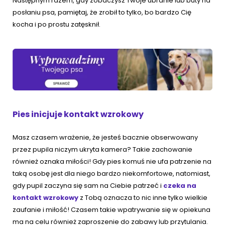
Następnym razem, gdy zobaczysz Twoje ubranie lub buty na
posłaniu psa, pamiętaj, że zrobił to tylko, bo bardzo Cię
kocha i po prostu zatęsknił.
Pies inicjuje kontakt wzrokowy
Masz czasem wrażenie, że jesteś bacznie obserwowany
przez pupila niczym ukryta kamera? Takie zachowanie
również oznaka miłości! Gdy pies komuś nie ufa patrzenie na
taką osobę jest dla niego bardzo niekomfortowe, natomiast,
gdy pupil zaczyna się sam na Ciebie patrzeć i
czeka na
kontakt wzrokowy
z Tobą oznacza to nic inne tylko wielkie
zaufanie i miłość! Czasem takie wpatrywanie się w opiekuna
ma na celu również zaproszenie do zabawy lub przytulania.