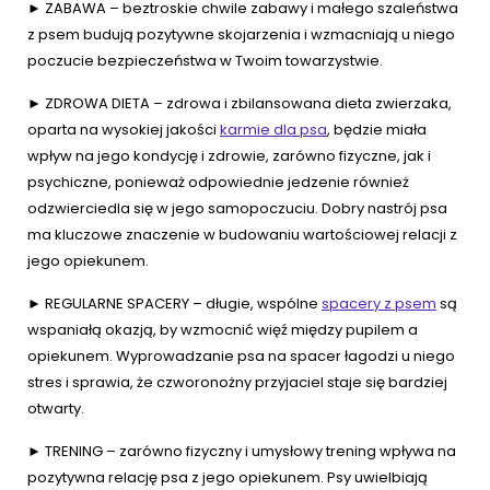
► ZABAWA – beztroskie chwile zabawy i małego szaleństwa
z psem budują pozytywne skojarzenia i wzmacniają u niego
poczucie bezpieczeństwa w Twoim towarzystwie.
► ZDROWA DIETA – zdrowa i zbilansowana dieta zwierzaka,
oparta na wysokiej jakości
karmie dla psa
, będzie miała
wpływ na jego kondycję i zdrowie, zarówno fizyczne, jak i
psychiczne, ponieważ odpowiednie jedzenie również
odzwierciedla się w jego samopoczuciu. Dobry nastrój psa
ma kluczowe znaczenie w budowaniu wartościowej relacji z
jego opiekunem.
► REGULARNE SPACERY – długie, wspólne
spacery z psem
są
wspaniałą okazją, by wzmocnić więź między pupilem a
opiekunem. Wyprowadzanie psa na spacer łagodzi u niego
stres i sprawia, że czworonożny przyjaciel staje się bardziej
otwarty.
► TRENING – zarówno fizyczny i umysłowy trening wpływa na
pozytywna relację psa z jego opiekunem. Psy uwielbiają