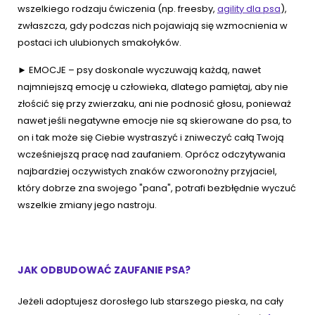
wszelkiego rodzaju ćwiczenia (np. freesby,
agility dla psa
),
zwłaszcza, gdy podczas nich pojawiają się wzmocnienia w
postaci ich ulubionych smakołyków.
► EMOCJE – psy doskonale wyczuwają każdą, nawet
najmniejszą emocję u człowieka, dlatego pamiętaj, aby nie
złościć się przy zwierzaku, ani nie podnosić głosu, ponieważ
nawet jeśli negatywne emocje nie są skierowane do psa, to
on i tak może się Ciebie wystraszyć i zniweczyć całą Twoją
wcześniejszą pracę nad zaufaniem. Oprócz odczytywania
najbardziej oczywistych znaków czworonożny przyjaciel,
który dobrze zna swojego "pana", potrafi bezbłędnie wyczuć
wszelkie zmiany jego nastroju.
JAK ODBUDOWAĆ ZAUFANIE PSA?
Jeżeli adoptujesz dorosłego lub starszego pieska, na cały