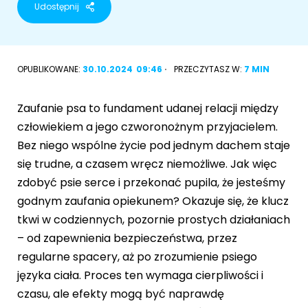
Udostępnij
Akcesoria dla psa
RASY KOTÓW
Kot brytyjski
OPUBLIKOWANE:
30.10.2024
09:46
PRZECZYTASZ W:
7 MIN
RASY PSÓW
Kot syberyjski
Sznaucer miniaturowy
Zaufanie psa to fundament udanej relacji między
Kot perski
człowiekiem a jego czworonożnym przyjacielem.
Golden retriever
Bez niego wspólne życie pod jednym dachem staje
Kot rosyjski niebieski
się trudne, a czasem wręcz niemożliwe. Jak więc
Buldog francuski
zdobyć psie serce i przekonać pupila, że jesteśmy
Owczarek niemiecki
godnym zaufania opiekunem? Okazuje się, że klucz
tkwi w codziennych, pozornie prostych działaniach
– od zapewnienia bezpieczeństwa, przez
regularne spacery, aż po zrozumienie psiego
Wyszukiwarka ras psów
języka ciała. Proces ten wymaga cierpliwości i
czasu, ale efekty mogą być naprawdę
Przyjazne miejsca
Adopcje