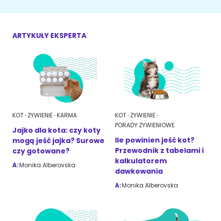
ŻYWIENIE KOTÓW
SZYBKIE KARMIENIE
KONIE
Porady żywieniowe
Karma
OPIEKA DZIENNA
Przysmaki i suplementy
ARTYKUŁY EKSPERTA
RYBKI AKWARIOWE
Porady żywieniowe
Przysmaki i suplementy
Znajdź petsittera
SZKOLENIE PSÓW
Zachowanie
MAM KOTA
KOT
ŻYWIENIE
KARMA
KOT
ŻYWIENIE
Szkolenie
Zrozumieć kota
PORADY ŻYWIENIOWE
Jajko dla kota: czy koty
Ile powinien jeść kot?
mogą jeść jajka? Surowe
Mały kotek w domu
Przewodnik z tabelami i
czy gotowane?
MAM PSA
kalkulatorem
Życie z kotem
A:
Monika Alberovska
dawkowania
Zrozumieć psa
A:
Monika Alberovska
Szkolenie
Życie z psem
Akcesoria dla kota
Szczeniak w domu