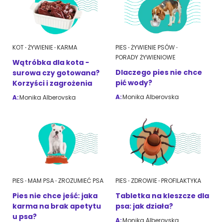
Akcesoria dla psa
RASY KOTÓW
Kot brytyjski
KOT
ŻYWIENIE
KARMA
PIES
ŻYWIENIE PSÓW
RASY PSÓW
PORADY ŻYWIENIOWE
Wątróbka dla kota -
Kot syberyjski
Dlaczego pies nie chce
surowa czy gotowana?
Sznaucer miniaturowy
pić wody?
Korzyści i zagrożenia
Kot perski
Golden retriever
A:
Monika Alberovska
A:
Monika Alberovska
Kot rosyjski niebieski
Buldog francuski
Owczarek niemiecki
PIES
MAM PSA
ZROZUMIEĆ PSA
PIES
ZDROWIE
PROFILAKTYKA
Wyszukiwarka ras psów
Pies nie chce jeść: jaka
Tabletka na kleszcze dla
karma na brak apetytu
psa: jak działa?
u psa?
Przyjazne miejsca
Adopcje
A:
Monika Alberovska