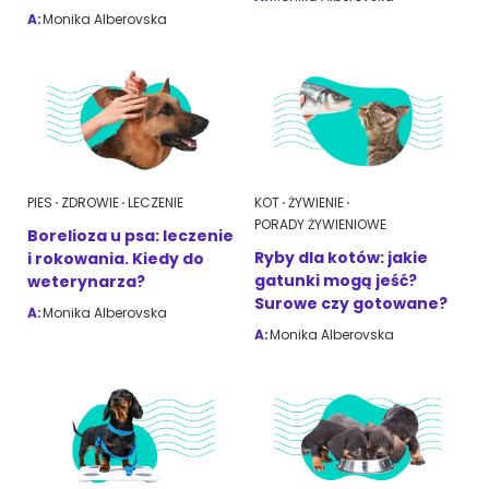
A:
Monika Alberovska
ZoociaLove News
PIES
ZDROWIE
LECZENIE
KOT
ŻYWIENIE
PORADY ŻYWIENIOWE
Borelioza u psa: leczenie
Ryby dla kotów: jakie
i rokowania. Kiedy do
gatunki mogą jeść?
weterynarza?
Surowe czy gotowane?
A:
Monika Alberovska
A:
Monika Alberovska