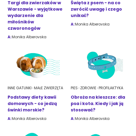
Targi dla zwierzaków w
Święta z psem - na co
Warszawie - wyjątkowe
zwrócić uwagę i czego
wydarzenie dla
unikać?
miłośników
A:
Monika Alberovska
czworonogów
A:
Monika Alberovska
INNE GATUNKI
MAŁE ZWIERZĘTA
PIES
ZDROWIE
PROFILAKTYKA
Podstawy diety kawii
Obroża na kleszcze: dla
domowych - co jedzą
psa i kota. Kiedy i jak ją
świnki morskie?
stosować?
A:
Monika Alberovska
A:
Monika Alberovska