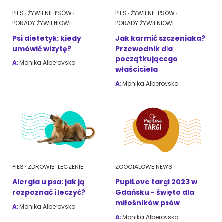
PIES
ŻYWIENIE PSÓW
PIES
ŻYWIENIE PSÓW
PORADY ŻYWIENIOWE
PORADY ŻYWIENIOWE
Psi dietetyk: kiedy
Jak karmić szczeniaka?
umówić wizytę?
Przewodnik dla
początkującego
A:
Monika Alberovska
właściciela
A:
Monika Alberovska
PIES
ZDROWIE
LECZENIE
ZOOCIALOWE NEWS
Alergia u psa: jak ją
PupiLove targi 2023 w
rozpoznać i leczyć?
Gdańsku - święto dla
miłośników psów
A:
Monika Alberovska
A:
Monika Alberovska