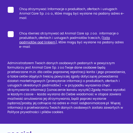
Chcę otrzymywać Informacje o produktach, ofertach i usługach
Animal Care Sp. z o. o., które mogą być wysłane na podany adres e-
mail.
Chcę również otrzymywać od Animal Care sp. z o.o. informacje o
produktach, ofertach i usługach podmiotów trzecich, (
lista
podmiotów pod linkiem
), które mogą być wysłane na podany adres
e-mail.
Administratorem Twoich danych osobowych podanych w powyższym
formularzu jest Animal Care Sp. z o.o Twoje dane osobowe będą
przetwarzane m.in. dla celów poprawnej rejestracji konta i jego prowadzenia,
a także celów objętych treścią powyższej zgody dotyczącej prowadzenia
działań marketingowych (przesyłanie informacji o produktach, ofertach i
usługach określonych podmiotów) – w przypadku wyrażenia chęci
otrzymywania informacji (oznaczenie kanału wysyłki).Zgodę można wycofać
w każdym czasie - każda wysłana do Ciebie wiadomość w stopce zawiera
możliwość anulowania jej otrzymywania, bądź poprzez wysłanie
żądania/prośby jej cofnięcia na adres e-mail:
iod@animalcare.pl
. Więcej
informacji o przetwarzaniu Twoich danych osobowych zostało zawartych w
Polityce prywatności i plików cookies.