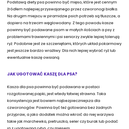
Podstawą diety psa powinno być mięso, które jest cennym
źródłem najlepiej przyswajanego przez czworonogi białka.
Na drugim miejscu w piramidzie psich potrzeb są tłuszcze, a
dopiero na trzecim węglowodany. Z tego powodu kasze
powinny być podawane psom w małych ilościach a psy z
problemami trawiennymi i psi seniorzy zwykle lepiej tolerują
ryż. Podobnie jest ze szczeniętami, których układ pokarmowy
jest jeszcze bardzo wrażliwy. Dla nich lepiej wybrać ryż lub
ewentualnie kaszę owsianą.
JAK UGOTOWAĆ KASZĘ DLA PSA?
Kasza dla psa powinna być podawana w postaci
rozgotowanej papki, jest wtedy łatwiej strawna. Taka
konsystencja jest bowiem najbezpieczniejsza dla
czworonogów. Powinna być też gotowana bez żadnych
przypraw, a jako dodatek można wkroić do niej warzywa
takie jak marchewka, pietruszka, seler czy burak lub podać
ją z ugotowaną rybą, czy mięsem.