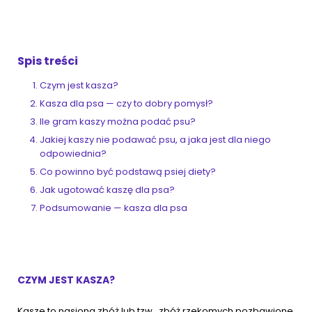
ZoociaLove News
Spis treści
Czym jest kasza?
Kasza dla psa — czy to dobry pomysł?
Ile gram kaszy można podać psu?
Jakiej kaszy nie podawać psu, a jaka jest dla niego
odpowiednia?
Co powinno być podstawą psiej diety?
Jak ugotować kaszę dla psa?
Podsumowanie — kasza dla psa
CZYM JEST KASZA?
Kasze to nasiona zbóż lub tzw., zbóż rzekomych pozbawione