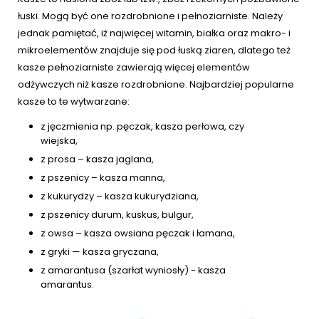
łuski. Mogą być one rozdrobnione i pełnoziarniste. Należy
jednak pamiętać, iż najwięcej witamin, białka oraz makro- i
mikroelementów znajduje się pod łuską ziaren, dlatego też
kasze pełnoziarniste zawierają więcej elementów
odżywczych niż kasze rozdrobnione. Najbardziej popularne
kasze to te wytwarzane:
z jęczmienia np. pęczak, kasza perłowa, czy
wiejska,
z prosa – kasza jaglana,
z pszenicy – kasza manna,
z kukurydzy – kasza kukurydziana,
z pszenicy durum, kuskus, bulgur,
z owsa – kasza owsiana pęczak i łamana,
z gryki — kasza gryczana,
z amarantusa (szarłat wyniosły) - kasza
amarantus.