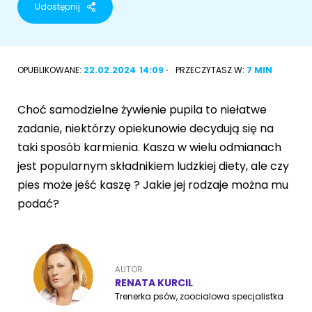
Udostępnij
Akcesoria dla psa
RASY KOTÓW
Kot brytyjski
OPUBLIKOWANE:
22.02.2024
14:09
PRZECZYTASZ W:
7 MIN
RASY PSÓW
Kot syberyjski
Sznaucer miniaturowy
Choć samodzielne żywienie pupila to niełatwe
Kot perski
zadanie, niektórzy opiekunowie decydują się na
Golden retriever
taki sposób karmienia. Kasza w wielu odmianach
Kot rosyjski niebieski
jest popularnym składnikiem ludzkiej diety, ale czy
Buldog francuski
pies może jeść kaszę ? Jakie jej rodzaje można mu
Owczarek niemiecki
podać?
Wyszukiwarka ras psów
AUTOR
RENATA KURCIL
Trenerka psów, zoocialowa specjalistka
Przyjazne miejsca
Adopcje