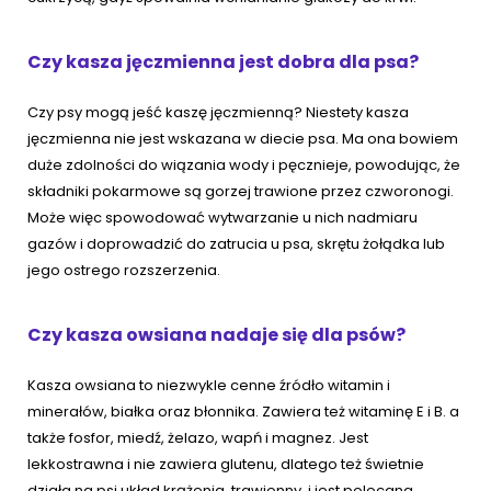
Czy kasza jęczmienna jest dobra dla psa?
Czy psy mogą jeść kaszę jęczmienną? Niestety kasza
jęczmienna nie jest wskazana w diecie psa. Ma ona bowiem
duże zdolności do wiązania wody i pęcznieje, powodując, że
składniki pokarmowe są gorzej trawione przez czworonogi.
Może więc spowodować wytwarzanie u nich nadmiaru
gazów i doprowadzić do zatrucia u psa, skrętu żołądka lub
jego ostrego rozszerzenia.
Czy kasza owsiana nadaje się dla psów?
Kasza owsiana to niezwykle cenne źródło witamin i
minerałów, białka oraz błonnika. Zawiera też witaminę E i B. a
także fosfor, miedź, żelazo, wapń i magnez. Jest
lekkostrawna i nie zawiera glutenu, dlatego też świetnie
działa na psi układ krążenia, trawienny, i jest polecana