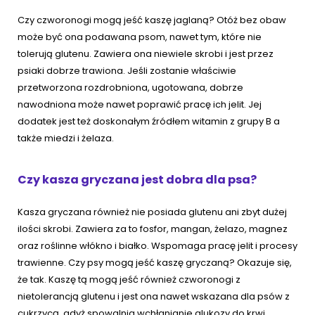
Czy czworonogi mogą jeść kaszę jaglaną? Otóż bez obaw
może być ona podawana psom, nawet tym, które nie
tolerują glutenu. Zawiera ona niewiele skrobi i jest przez
psiaki dobrze trawiona. Jeśli zostanie właściwie
przetworzona rozdrobniona, ugotowana, dobrze
nawodniona może nawet poprawić pracę ich jelit. Jej
dodatek jest też doskonałym źródłem witamin z grupy B a
także miedzi i żelaza.
Czy kasza gryczana jest dobra dla psa?
Kasza gryczana również nie posiada glutenu ani zbyt dużej
ilości skrobi. Zawiera za to fosfor, mangan, żelazo, magnez
oraz roślinne włókno i białko. Wspomaga pracę jelit i procesy
trawienne. Czy psy mogą jeść kaszę gryczaną? Okazuje się,
że tak. Kaszę tą mogą jeść również czworonogi z
nietolerancją glutenu i jest ona nawet wskazana dla psów z
cukrzycą, gdyż spowalnia wchłanianie glukozy do krwi.