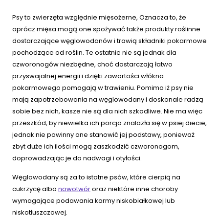
Psy to zwierzęta względnie mięsożerne, Oznacza to, że
oprócz mięsa mogą one spożywać także produkty roślinne
dostarczające węglowodanów i trawią składniki pokarmowe
pochodzące od roślin. Te ostatnie nie są jednak dla
czworonogów niezbędne, choć dostarczają łatwo
przyswajalnej energii i dzięki zawartości włókna
pokarmowego pomagają w trawieniu. Pomimo iż psy nie
mają zapotrzebowania na węglowodany i doskonale radzą
sobie bez nich, kasze nie są dla nich szkodliwe. Nie ma więc
przeszkód, by niewielka ich porcja znalazła się w psiej diecie,
jednak nie powinny one stanowić jej podstawy, ponieważ
zbyt duże ich ilości mogą zaszkodzić czworonogom,
doprowadzając je do nadwagi i otyłości.
Węglowodany są za to istotne psów, które cierpią na
cukrzycę albo
nowotwór
oraz niektóre inne choroby
wymagające podawania karmy niskobiałkowej lub
niskotłuszczowej.