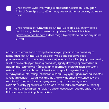
Chcę otrzymywać Informacje o produktach, ofertach i usługach
Animal Care Sp. z o. o., które mogą być wysłane na podany adres e-
mail.
Chcę również otrzymywać od Animal Care sp. z o.o. informacje o
produktach, ofertach i usługach podmiotów trzecich, (
lista
podmiotów pod linkiem
), które mogą być wysłane na podany adres
e-mail.
Administratorem Twoich danych osobowych podanych w powyższym
formularzu jest Animal Care Sp. z o.o Twoje dane osobowe będą
przetwarzane m.in. dla celów poprawnej rejestracji konta i jego prowadzenia,
a także celów objętych treścią powyższej zgody dotyczącej prowadzenia
działań marketingowych (przesyłanie informacji o produktach, ofertach i
usługach określonych podmiotów) – w przypadku wyrażenia chęci
otrzymywania informacji (oznaczenie kanału wysyłki).Zgodę można wycofać
w każdym czasie - każda wysłana do Ciebie wiadomość w stopce zawiera
możliwość anulowania jej otrzymywania, bądź poprzez wysłanie
żądania/prośby jej cofnięcia na adres e-mail:
iod@animalcare.pl
. Więcej
informacji o przetwarzaniu Twoich danych osobowych zostało zawartych w
Polityce prywatności i plików cookies.