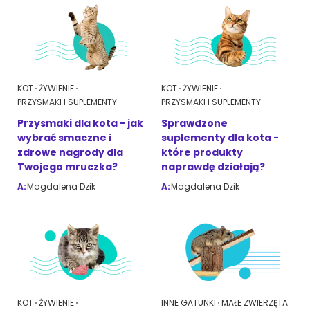
KOT
ŻYWIENIE
KOT
ŻYWIENIE
PRZYSMAKI I SUPLEMENTY
PRZYSMAKI I SUPLEMENTY
Przysmaki dla kota - jak
Sprawdzone
wybrać smaczne i
suplementy dla kota -
zdrowe nagrody dla
które produkty
Twojego mruczka?
naprawdę działają?
A:
Magdalena Dzik
A:
Magdalena Dzik
KOT
ŻYWIENIE
INNE GATUNKI
MAŁE ZWIERZĘTA