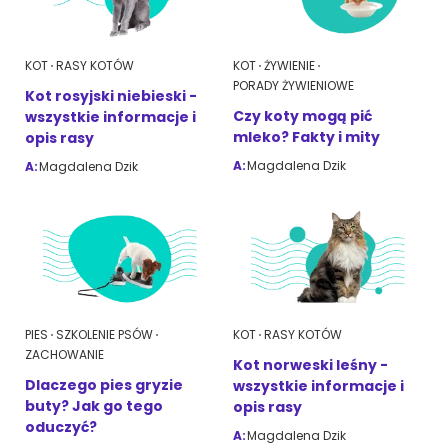
ZoociaLove News
KOT
RASY KOTÓW
KOT
ŻYWIENIE
PORADY ŻYWIENIOWE
Kot rosyjski niebieski -
Czy koty mogą pić
wszystkie informacje i
mleko? Fakty i mity
opis rasy
A:
Magdalena Dzik
A:
Magdalena Dzik
PIES
SZKOLENIE PSÓW
KOT
RASY KOTÓW
ZACHOWANIE
Kot norweski leśny -
Dlaczego pies gryzie
wszystkie informacje i
buty? Jak go tego
opis rasy
oduczyć?
A:
Magdalena Dzik