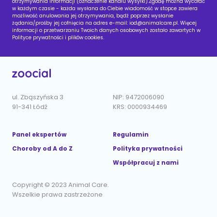
otrzymywania informacji (oznaczenie kanału wysyłki).Zgodę można wycofać
w każdym czasie - każda wysłana do Ciebie wiadomość w stopce zawiera
możliwość anulowania jej otrzymywania, bądź poprzez wysłanie
żądania/prośby jej cofnięcia na adres e-mail:
iod@animalcare.pl
. Więcej
informacji o przetwarzaniu Twoich danych osobowych zostało zawartych w
Polityce prywatności i plików cookies.
ul. Zbąszyńska 3
NIP: 9472006090
91-341 Łódź
KRS: 0000934469
Panel ekspertów
Regulamin
Choroby od A do Z
Polityka prywatności
Współpracuj z nami
Copyright © 2023 Animal Care.
Wszelkie prawa zastrzeżone