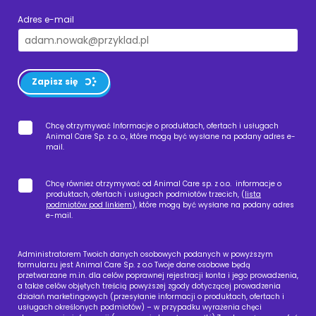
Adres e-mail
Zapisz się
Chcę otrzymywać Informacje o produktach, ofertach i usługach
Animal Care Sp. z o. o., które mogą być wysłane na podany adres e-
mail.
Chcę również otrzymywać od Animal Care sp. z o.o. informacje o
produktach, ofertach i usługach podmiotów trzecich, (
lista
podmiotów pod linkiem
), które mogą być wysłane na podany adres
e-mail.
Administratorem Twoich danych osobowych podanych w powyższym
formularzu jest Animal Care Sp. z o.o Twoje dane osobowe będą
przetwarzane m.in. dla celów poprawnej rejestracji konta i jego prowadzenia,
a także celów objętych treścią powyższej zgody dotyczącej prowadzenia
działań marketingowych (przesyłanie informacji o produktach, ofertach i
usługach określonych podmiotów) – w przypadku wyrażenia chęci