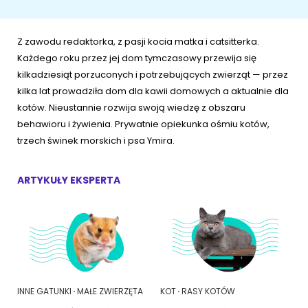
ŻYWIENIE KOTÓW
SZYBKIE KARMIENIE
KONIE
Porady żywieniowe
Karma
Z zawodu redaktorka, z pasji kocia matka i catsitterka.
OPIEKA DZIENNA
Przysmaki i suplementy
RYBKI AKWARIOWE
Każdego roku przez jej dom tymczasowy przewija się
Porady żywieniowe
kilkadziesiąt porzuconych i potrzebujących zwierząt — przez
kilka lat prowadziła dom dla kawii domowych a aktualnie dla
Przysmaki i suplementy
Znajdź petsittera
SZKOLENIE PSÓW
kotów. Nieustannie rozwija swoją wiedzę z obszaru
behawioru i żywienia. Prywatnie opiekunka ośmiu kotów,
Zachowanie
MAM KOTA
trzech świnek morskich i psa Ymira.
Szkolenie
Zrozumieć kota
ARTYKUŁY EKSPERTA
Mały kotek w domu
MAM PSA
Życie z kotem
Zrozumieć psa
Szkolenie
Życie z psem
INNE GATUNKI
MAŁE ZWIERZĘTA
KOT
RASY KOTÓW
Akcesoria dla kota
Szczeniak w domu