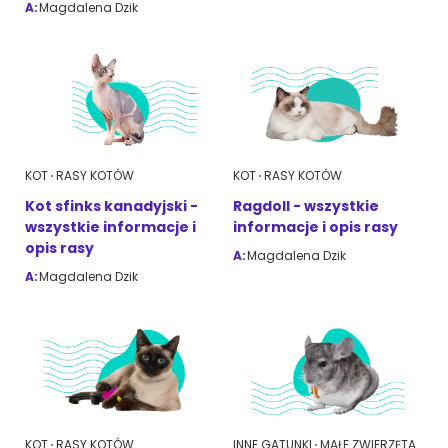
A:
Magdalena Dzik
KOT
RASY KOTÓW
KOT
RASY KOTÓW
Kot sfinks kanadyjski -
Ragdoll - wszystkie
wszystkie informacje i
informacje i opis rasy
opis rasy
A:
Magdalena Dzik
A:
Magdalena Dzik
KOT
RASY KOTÓW
INNE GATUNKI
MAŁE ZWIERZĘTA