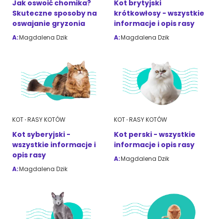
Jak oswoić chomika?
Kot brytyjski
Skuteczne sposoby na
krótkowłosy - wszystkie
Akcesoria dla psa
RASY KOTÓW
oswajanie gryzonia
informacje i opis rasy
A:
Magdalena Dzik
A:
Magdalena Dzik
Kot brytyjski
RASY PSÓW
Kot syberyjski
Sznaucer miniaturowy
Kot perski
Golden retriever
Kot rosyjski niebieski
Buldog francuski
KOT
RASY KOTÓW
KOT
RASY KOTÓW
Kot syberyjski -
Kot perski - wszystkie
Owczarek niemiecki
wszystkie informacje i
informacje i opis rasy
opis rasy
A:
Magdalena Dzik
A:
Magdalena Dzik
Wyszukiwarka ras psów
Przyjazne miejsca
Adopcje