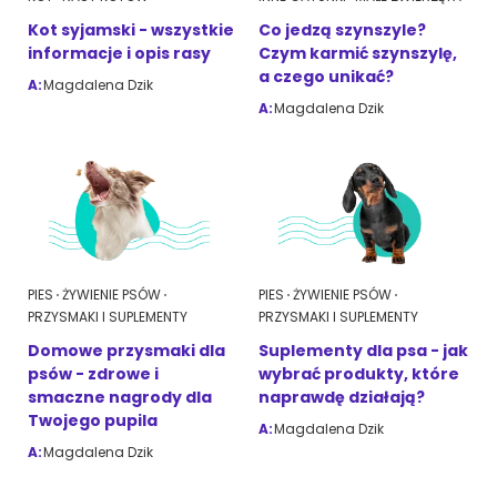
Kot syjamski - wszystkie
Co jedzą szynszyle?
informacje i opis rasy
Czym karmić szynszylę,
a czego unikać?
A:
Magdalena Dzik
A:
Magdalena Dzik
PIES
ŻYWIENIE PSÓW
PIES
ŻYWIENIE PSÓW
PRZYSMAKI I SUPLEMENTY
PRZYSMAKI I SUPLEMENTY
Domowe przysmaki dla
Suplementy dla psa - jak
psów - zdrowe i
wybrać produkty, które
smaczne nagrody dla
naprawdę działają?
Twojego pupila
A:
Magdalena Dzik
A:
Magdalena Dzik