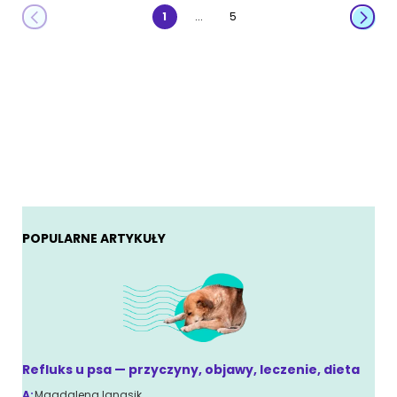
...
1
5
POPULARNE ARTYKUŁY
Refluks u psa — przyczyny, objawy, leczenie, dieta
A:
Magdalena Ignasik