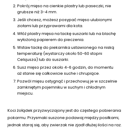
Pokrój mięso na cienkie plastry lub paseczki, nie
grubsze niż 3-4 mm.
Jeśli chcesz, możesz posypać mięso ulubionymi
ziołami lub przyprawami dla kota.
Włóż plastry mięsa na tackę suszarki lub na blachę
wyłożoną papierem do pieczenia.
Wstaw tackę do piekarnika ustawionego na niską
temperaturę (wystarczy około 50-60 stopni
Celsjusza) lub do suszarki.
Susz mięso przez około 4-6 godzin, do momentu
aż stanie się całkowicie suche i chrupiące.
Pozwól mięsu ostygnąć i przechowuj je w szczelnie
zamkniętym pojemniku w suchym i chłodnym
miejscu.
Koci żołądek przyzwyczajony jest do częstego pobierania
pokarmu. Przysmaki suszone podawaj między posiłkami,
jednak staraj się, aby zwierzak nie zjadł dłużej ilości na raz.