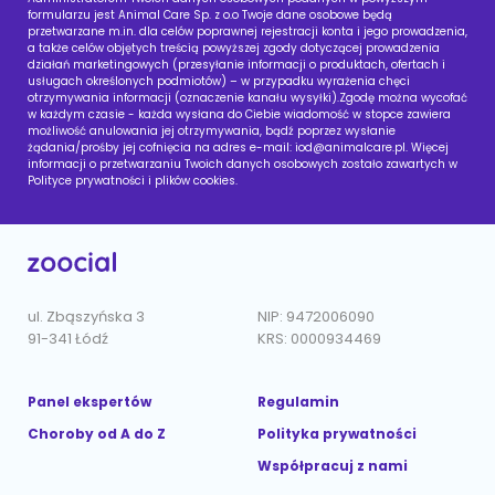
formularzu jest Animal Care Sp. z o.o Twoje dane osobowe będą
przetwarzane m.in. dla celów poprawnej rejestracji konta i jego prowadzenia,
a także celów objętych treścią powyższej zgody dotyczącej prowadzenia
działań marketingowych (przesyłanie informacji o produktach, ofertach i
usługach określonych podmiotów) – w przypadku wyrażenia chęci
otrzymywania informacji (oznaczenie kanału wysyłki).Zgodę można wycofać
w każdym czasie - każda wysłana do Ciebie wiadomość w stopce zawiera
możliwość anulowania jej otrzymywania, bądź poprzez wysłanie
żądania/prośby jej cofnięcia na adres e-mail:
iod@animalcare.pl
. Więcej
informacji o przetwarzaniu Twoich danych osobowych zostało zawartych w
Polityce prywatności i plików cookies.
ul. Zbąszyńska 3
NIP: 9472006090
91-341 Łódź
KRS: 0000934469
Panel ekspertów
Regulamin
Choroby od A do Z
Polityka prywatności
Współpracuj z nami