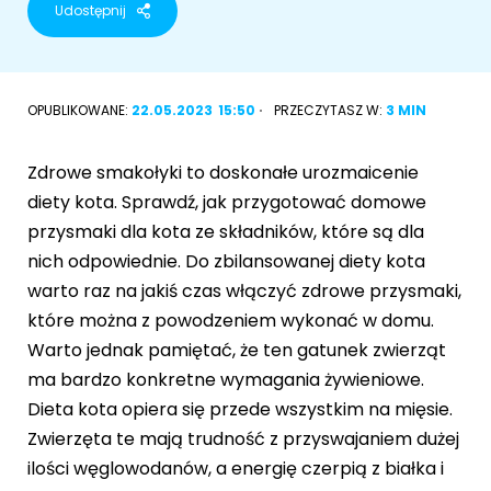
Udostępnij
Akcesoria dla psa
RASY KOTÓW
Kot brytyjski
OPUBLIKOWANE:
22.05.2023
15:50
PRZECZYTASZ W:
3 MIN
RASY PSÓW
Kot syberyjski
Sznaucer miniaturowy
Zdrowe smakołyki to doskonałe urozmaicenie
Kot perski
diety kota. Sprawdź, jak przygotować domowe
Golden retriever
przysmaki dla kota ze składników, które są dla
Kot rosyjski niebieski
nich odpowiednie. Do zbilansowanej diety kota
Buldog francuski
warto raz na jakiś czas włączyć zdrowe przysmaki,
Owczarek niemiecki
które można z powodzeniem wykonać w domu.
Warto jednak pamiętać, że ten gatunek zwierząt
ma bardzo konkretne wymagania żywieniowe.
Dieta kota opiera się przede wszystkim na mięsie.
Wyszukiwarka ras psów
Zwierzęta te mają trudność z przyswajaniem dużej
ilości węglowodanów, a energię czerpią z białka i
Przyjazne miejsca
Adopcje