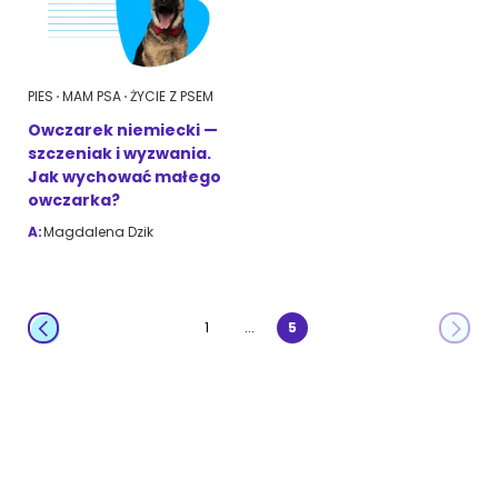
ZoociaLove News
PIES
MAM PSA
ŻYCIE Z PSEM
Owczarek niemiecki —
szczeniak i wyzwania.
Jak wychować małego
owczarka?
A:
Magdalena Dzik
...
1
5