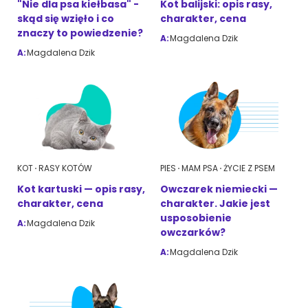
"Nie dla psa kiełbasa" -
Kot balijski: opis rasy,
skąd się wzięło i co
charakter, cena
Akcesoria dla psa
RASY KOTÓW
znaczy to powiedzenie?
A:
Magdalena Dzik
A:
Magdalena Dzik
Kot brytyjski
RASY PSÓW
Kot syberyjski
Sznaucer miniaturowy
Kot perski
Golden retriever
Kot rosyjski niebieski
Buldog francuski
KOT
RASY KOTÓW
PIES
MAM PSA
ŻYCIE Z PSEM
Kot kartuski — opis rasy,
Owczarek niemiecki —
Owczarek niemiecki
charakter, cena
charakter. Jakie jest
usposobienie
A:
Magdalena Dzik
owczarków?
A:
Magdalena Dzik
Wyszukiwarka ras psów
Przyjazne miejsca
Adopcje