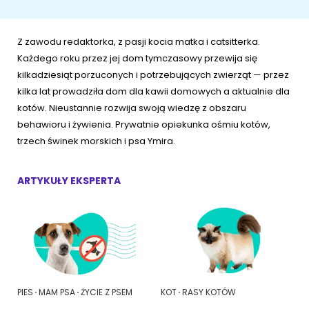
ŻYWIENIE KOTÓW
SZYBKIE KARMIENIE
KONIE
Porady żywieniowe
Karma
Z zawodu redaktorka, z pasji kocia matka i catsitterka.
OPIEKA DZIENNA
Przysmaki i suplementy
RYBKI AKWARIOWE
Każdego roku przez jej dom tymczasowy przewija się
Porady żywieniowe
kilkadziesiąt porzuconych i potrzebujących zwierząt — przez
kilka lat prowadziła dom dla kawii domowych a aktualnie dla
Przysmaki i suplementy
Znajdź petsittera
SZKOLENIE PSÓW
kotów. Nieustannie rozwija swoją wiedzę z obszaru
behawioru i żywienia. Prywatnie opiekunka ośmiu kotów,
Zachowanie
MAM KOTA
trzech świnek morskich i psa Ymira.
Szkolenie
Zrozumieć kota
ARTYKUŁY EKSPERTA
Mały kotek w domu
MAM PSA
Życie z kotem
Zrozumieć psa
Szkolenie
Życie z psem
PIES
MAM PSA
ŻYCIE Z PSEM
KOT
RASY KOTÓW
Akcesoria dla kota
Szczeniak w domu