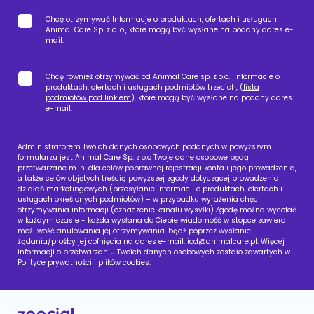
Chcę otrzymywać Informacje o produktach, ofertach i usługach
Animal Care Sp. z o. o., które mogą być wysłane na podany adres e-
mail.
Chcę również otrzymywać od Animal Care sp. z o.o. informacje o
produktach, ofertach i usługach podmiotów trzecich, (
lista
podmiotów pod linkiem
), które mogą być wysłane na podany adres
e-mail.
Administratorem Twoich danych osobowych podanych w powyższym
formularzu jest Animal Care Sp. z o.o Twoje dane osobowe będą
przetwarzane m.in. dla celów poprawnej rejestracji konta i jego prowadzenia,
a także celów objętych treścią powyższej zgody dotyczącej prowadzenia
działań marketingowych (przesyłanie informacji o produktach, ofertach i
usługach określonych podmiotów) – w przypadku wyrażenia chęci
otrzymywania informacji (oznaczenie kanału wysyłki).Zgodę można wycofać
w każdym czasie - każda wysłana do Ciebie wiadomość w stopce zawiera
możliwość anulowania jej otrzymywania, bądź poprzez wysłanie
żądania/prośby jej cofnięcia na adres e-mail:
iod@animalcare.pl
. Więcej
informacji o przetwarzaniu Twoich danych osobowych zostało zawartych w
Polityce prywatności i plików cookies.