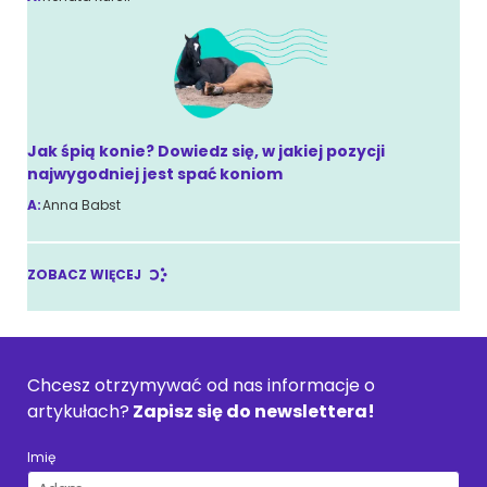
Jak śpią konie? Dowiedz się, w jakiej pozycji
najwygodniej jest spać koniom
A:
Anna Babst
ZOBACZ WIĘCEJ
Chcesz otrzymywać od nas informacje o
artykułach?
Zapisz się do newslettera!
Imię