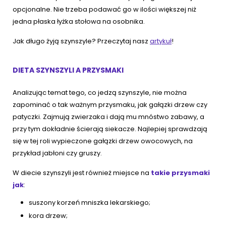
opcjonalne. Nie trzeba podawać go w ilości większej niż
jedna płaska łyżka stołowa na osobnika.
Jak długo żyją szynszyle? Przeczytaj nasz
artykuł
!
DIETA SZYNSZYLI A PRZYSMAKI
Analizując temat tego, co jedzą szynszyle, nie można
zapominać o tak ważnym przysmaku, jak gałązki drzew czy
patyczki. Zajmują zwierzaka i dają mu mnóstwo zabawy, a
przy tym dokładnie ścierają siekacze. Najlepiej sprawdzają
się w tej roli wypieczone gałązki drzew owocowych, na
przykład jabłoni czy gruszy.
W diecie szynszyli jest również miejsce na
takie przysmaki
jak
:
suszony korzeń mniszka lekarskiego;
kora drzew;