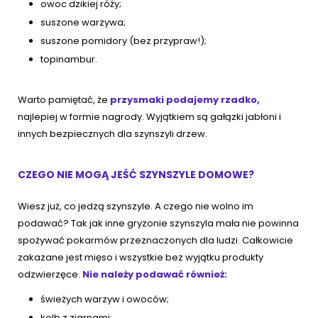
owoc dzikiej róży;
suszone warzywa;
suszone pomidory (bez przypraw!);
topinambur.
Warto pamiętać, że
przysmaki podajemy rzadko,
najlepiej w formie nagrody. Wyjątkiem są gałązki jabłoni i
innych bezpiecznych dla szynszyli drzew.
CZEGO NIE MOGĄ JEŚĆ SZYNSZYLE DOMOWE?
Wiesz już, co jedzą szynszyle. A czego nie wolno im
podawać? Tak jak inne gryzonie szynszyla mała nie powinna
spożywać pokarmów przeznaczonych dla ludzi. Całkowicie
zakazane jest mięso i wszystkie bez wyjątku produkty
odzwierzęce.
Nie należy podawać również:
świeżych warzyw i owoców;
kolb z ziarnami;