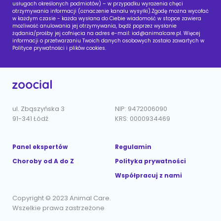
usługach określonych podmiotów) – w przypadku wyrażenia chęci
otrzymywania informacji (oznaczenie kanału wysyłki).Zgodę można wycofać
w każdym czasie - każda wysłana do Ciebie wiadomość w stopce zawiera
możliwość anulowania jej otrzymywania, bądź poprzez wysłanie
żądania/prośby jej cofnięcia na adres e-mail:
iod@animalcare.pl
. Więcej
informacji o przetwarzaniu Twoich danych osobowych zostało zawartych w
Polityce prywatności i plików cookies.
ul. Zbąszyńska 3
NIP: 9472006090
91-341 Łódź
KRS: 0000934469
Panel ekspertów
Regulamin
Choroby od A do Z
Polityka prywatności
Współpracuj z nami
Copyright © 2023 Animal Care.
Wszelkie prawa zastrzeżone