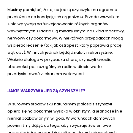
Musimy pamiętać, że to, co jedzą szynszyle ma ogromne
przełożenie na kondycję ich organizmu. Przede wszystkim
zioła wpływają na funkcjonowanie różnych organów
wewnętrznych. Oddziałują między innymi na układ moczowy,
nerwowy czy pokarmowy. W niektórych przypadkach mogą
wspierać leczenie (tak jak ostropest, który poprawia pracę
wątroby). W innych jednak będą działały niekorzystnie.
Właśnie dlatego w przypadku chorej szynszyli kwestie
obecności poszczególnych roślin w diecie warto
przedyskutować z lekarzem weterynarii.
JAKIE WARZYWA JEDZĄ SZYNSZYLE?
W surowym środowisku naturalnym jadłospis szynszyli
opiera się na pokarmie wysoko włóknistym, a jednocześnie
niemal pozbawionym wilgoci. W warunkach domowych
powinniśmy dążyć do tego, aby zwyczaje żywieniowe
gryzoni były jak najbardziej zbliżone do tych pierwotnych.