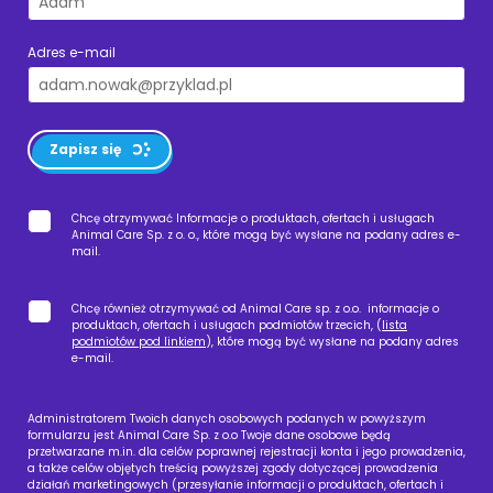
Adres e-mail
Zapisz się
Chcę otrzymywać Informacje o produktach, ofertach i usługach
Animal Care Sp. z o. o., które mogą być wysłane na podany adres e-
mail.
Chcę również otrzymywać od Animal Care sp. z o.o. informacje o
produktach, ofertach i usługach podmiotów trzecich, (
lista
podmiotów pod linkiem
), które mogą być wysłane na podany adres
e-mail.
Administratorem Twoich danych osobowych podanych w powyższym
formularzu jest Animal Care Sp. z o.o Twoje dane osobowe będą
przetwarzane m.in. dla celów poprawnej rejestracji konta i jego prowadzenia,
a także celów objętych treścią powyższej zgody dotyczącej prowadzenia
działań marketingowych (przesyłanie informacji o produktach, ofertach i