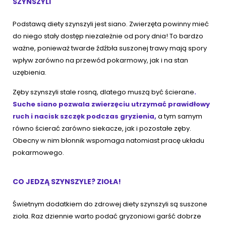
SZYNSZYLI
Podstawą diety szynszyli jest siano. Zwierzęta powinny mieć
do niego stały dostęp niezależnie od pory dnia! To bardzo
ważne, ponieważ twarde źdźbła suszonej trawy mają spory
wpływ zarówno na przewód pokarmowy, jak i na stan
uzębienia.
Zęby szynszyli stale rosną, dlatego muszą być ścierane
.
Suche siano pozwala zwierzęciu utrzymać prawidłowy
ruch i nacisk szczęk podczas gryzienia,
a tym samym
równo ścierać zarówno siekacze, jak i pozostałe zęby.
Obecny w nim błonnik wspomaga natomiast pracę układu
pokarmowego.
CO JEDZĄ SZYNSZYLE? ZIOŁA!
Świetnym dodatkiem do zdrowej diety szynszyli są suszone
zioła. Raz dziennie warto podać gryzoniowi garść dobrze