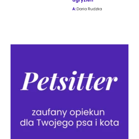
ugryzień
A:
Daria Rudzka