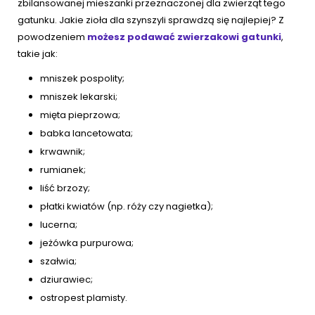
zbilansowanej mieszanki przeznaczonej dla zwierząt tego
gatunku. Jakie zioła dla szynszyli sprawdzą się najlepiej? Z
powodzeniem
możesz podawać zwierzakowi gatunki
,
takie jak:
mniszek pospolity;
mniszek lekarski;
mięta pieprzowa;
babka lancetowata;
krwawnik;
rumianek;
liść brzozy;
płatki kwiatów (np. róży czy nagietka);
lucerna;
jeżówka purpurowa;
szałwia;
dziurawiec;
ostropest plamisty.