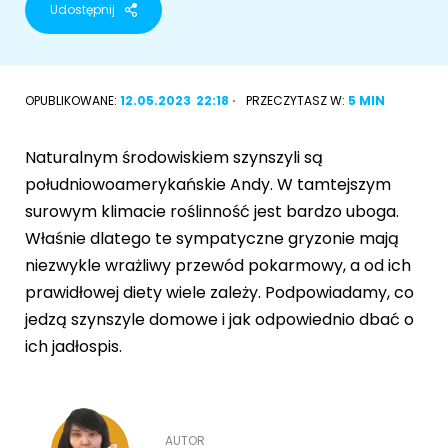
Udostępnij
Akcesoria dla psa
RASY KOTÓW
Kot brytyjski
OPUBLIKOWANE:
12.05.2023
22:18
PRZECZYTASZ W:
5 MIN
RASY PSÓW
Kot syberyjski
Sznaucer miniaturowy
Naturalnym środowiskiem szynszyli są
Kot perski
południowoamerykańskie Andy. W tamtejszym
Golden retriever
surowym klimacie roślinność jest bardzo uboga.
Kot rosyjski niebieski
Właśnie dlatego te sympatyczne gryzonie mają
Buldog francuski
niezwykle wrażliwy przewód pokarmowy, a od ich
Owczarek niemiecki
prawidłowej diety wiele zależy. Podpowiadamy, co
jedzą szynszyle domowe i jak odpowiednio dbać o
ich jadłospis.
Wyszukiwarka ras psów
AUTOR
Przyjazne miejsca
Adopcje