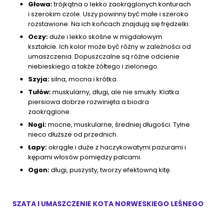
Głowa:
trójkątna o lekko zaokrąglonych konturach
i szerokim czole. Uszy powinny być małe i szeroko
rozstawione. Na ich końcach znajdują się frędzelki.
Oczy:
duże i lekko skośne w migdałowym
kształcie. Ich kolor może być różny w zależności od
umaszczenia. Dopuszczalne są różne odcienie
niebieskiego a także żółtego i zielonego.
Szyja:
silna, mocna i krótka.
Tułów:
muskularny, długi, ale nie smukły. Klatka
piersiowa dobrze rozwinięta a biodra
zaokrąglone.
Nogi:
mocne, muskularne, średniej długości. Tylne
nieco dłuższe od przednich.
Łapy:
okrągłe i duże z haczykowatymi pazurami i
kępami włosów pomiędzy palcami.
Ogon:
długi, puszysty, tworzy efektowną kitę.
SZATA I UMASZCZENIE KOTA NORWESKIEGO LEŚNEGO