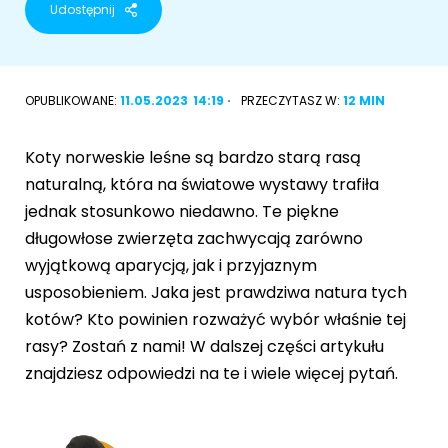
Udostępnij
Akcesoria dla psa
RASY KOTÓW
Kot brytyjski
OPUBLIKOWANE:
11.05.2023
14:19
PRZECZYTASZ W:
12 MIN
RASY PSÓW
Kot syberyjski
Sznaucer miniaturowy
Koty norweskie leśne są bardzo starą rasą
Kot perski
naturalną, która na światowe wystawy trafiła
Golden retriever
jednak stosunkowo niedawno. Te piękne
Kot rosyjski niebieski
długowłose zwierzęta zachwycają zarówno
Buldog francuski
wyjątkową aparycją, jak i przyjaznym
Owczarek niemiecki
usposobieniem. Jaka jest prawdziwa natura tych
kotów? Kto powinien rozważyć wybór właśnie tej
rasy? Zostań z nami! W dalszej części artykułu
znajdziesz odpowiedzi na te i wiele więcej pytań.
Wyszukiwarka ras psów
Przyjazne miejsca
Adopcje