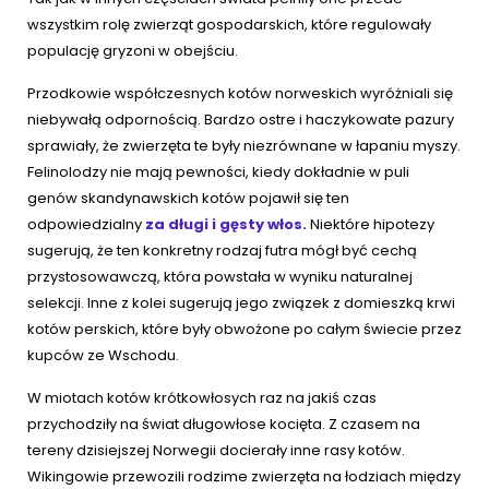
wszystkim rolę zwierząt gospodarskich, które regulowały
populację gryzoni w obejściu.
Przodkowie współczesnych kotów norweskich wyróżniali się
niebywałą odpornością. Bardzo ostre i haczykowate pazury
sprawiały, że zwierzęta te były niezrównane w łapaniu myszy.
Felinolodzy nie mają pewności, kiedy dokładnie w puli
genów skandynawskich kotów pojawił się ten
odpowiedzialny
za długi i gęsty włos.
Niektóre hipotezy
sugerują, że ten konkretny rodzaj futra mógł być cechą
przystosowawczą, która powstała w wyniku naturalnej
selekcji. Inne z kolei sugerują jego związek z domieszką krwi
kotów perskich, które były obwożone po całym świecie przez
kupców ze Wschodu.
W miotach kotów krótkowłosych raz na jakiś czas
przychodziły na świat długowłose kocięta. Z czasem na
tereny dzisiejszej Norwegii docierały inne rasy kotów.
Wikingowie przewozili rodzime zwierzęta na łodziach między