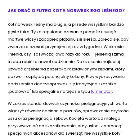
JAK DBAĆ O FUTRO KOTA NORWESKIEGO LEŚNEGO?
Kot norweski leśny ma długie, a przede wszystkim bardzo
gęste futro. Tylko regularne czesanie pomoże usunąć
martwe włosy i zapobiec plątaniu się sierści. Zaleca się, aby
zwierzaka czesać przynajmniej raz w tygodniu. W okresie
linienia, czyli zazwyczaj dwa razy do roku – jesienią i zimą –
trzeba robić to nawet codziennie. Do czesania najlepiej
używać grzebienia z szeroko rozstawionymi zębami, który
pozwoli rozplątać potencjalny kołtuny. Przy wyczesywaniu
podszerstka dobrze sprawdzi się tradycyjna szczotka
„pudlówka" lub specjalne narzędzie typu
furminator
.
W zakres standardowych czynności pielęgnacyjnych warto
włączyć również obcinanie pazurów, sprawdzanie czystości
uszu oraz pielęgnacja zębów. Kocięta warto od małego
przyzwyczajać do szczotkowania jamy ustnej z pomocą
specjalnych akcesoriów dla zwierząt. Nie wszystkie koty