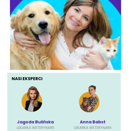
NASI EKSPERCI
Jagoda Bulińska
Anna Babst
LEKARKA WETERYNARII
LEKARKA WETERYNARII