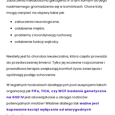
zaburzenia metabolizmu glikogenu IV a tym samym do jego
nadmiernego gromadzenia się w komórkach. Chore koty
mogą cierpieć na objawy takie jak:
zaburzenia neurologiczne;
osłabienie mięśni;
problemy z koordynacją ruchową;
osłabienie funkcji wątroby.
Niestety jest to choroba nieuleczalna, która często prowadzi
do przedwczesnej śmierci. Tylko jej wczesne rozpoznanie i
prawidłowa terapia zwiększają komfort życia zwierzęcia i
opóźniają postęp schorzenia.
W legalnych hodowlach działających pod auspicjami takich
organizacji jak
FIFe, TICA, czy WCF badanie genetyczne
na GSD IV
jest obowiązkowe u obojga rodziców
potencjalnych miotów! Właśnie dlatego tak
ważne jest
kupowanie kociąt wyłącznie od wiarygodnych