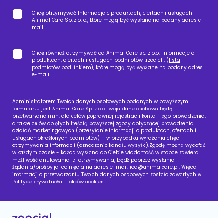
Chcę otrzymywać Informacje o produktach, ofertach i usługach
Animal Care Sp. z o. o., które mogą być wysłane na podany adres e-
mail.
Chcę również otrzymywać od Animal Care sp. z o.o. informacje o
produktach, ofertach i usługach podmiotów trzecich, (
lista
podmiotów pod linkiem
), które mogą być wysłane na podany adres
e-mail.
Administratorem Twoich danych osobowych podanych w powyższym
formularzu jest Animal Care Sp. z o.o Twoje dane osobowe będą
przetwarzane m.in. dla celów poprawnej rejestracji konta i jego prowadzenia,
a także celów objętych treścią powyższej zgody dotyczącej prowadzenia
działań marketingowych (przesyłanie informacji o produktach, ofertach i
usługach określonych podmiotów) – w przypadku wyrażenia chęci
otrzymywania informacji (oznaczenie kanału wysyłki).Zgodę można wycofać
w każdym czasie - każda wysłana do Ciebie wiadomość w stopce zawiera
możliwość anulowania jej otrzymywania, bądź poprzez wysłanie
żądania/prośby jej cofnięcia na adres e-mail:
iod@animalcare.pl
. Więcej
informacji o przetwarzaniu Twoich danych osobowych zostało zawartych w
Polityce prywatności i plików cookies.