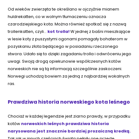
Od wieków zwierzęta te określano w ojczyźnie mianem
huldrekatten, co w wolnym tłumaczeniu oznacza
czarodziejskiego kota. Można również spotkać się z nazwą
trollenkatten, czyli...
kot trolla!
W jednej z baśni mieszkające
w lesie koty z puszystymi ogonami pomagały bohaterom w
pozyskaniu złota będącego w posiadaniu rzeczonego
stwora. Udało się to dzięki zagadaniu trolla i odwróceniu jego
uwagi. Swoją drogą opiekunowie współczesnych kotów
norweskich nie są tą informacją szczególnie zaskoczeni.
Norwegi uchodzą bowiem za jedną z najbardziej wokalnych
ras.
Prawdziwa historia norweskiego kota leśnego
Chociaż w każdej legendzie jest ziarno prawdy, w przypadku
kotów
norweskich leśnych prawdziwa historia
narysowana jest znacznie bardziej prozaiczną kredką.
Tak jak w innych częściach świata pełniły one przede