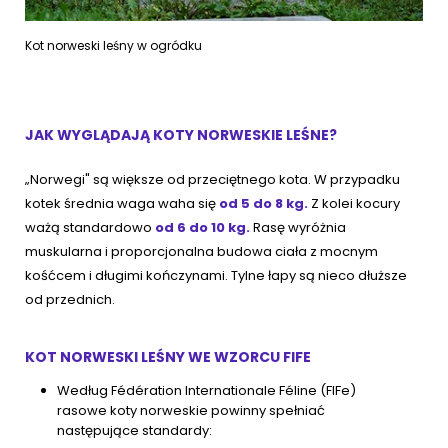
Kot norweski leśny w ogródku
JAK WYGLĄDAJĄ KOTY NORWESKIE LEŚNE?
„Norwegi" są większe od przeciętnego kota. W przypadku
kotek średnia waga waha się
od 5 do 8 kg.
Z kolei kocury
ważą standardowo
od 6 do 10 kg.
Rasę wyróżnia
muskularna i proporcjonalna budowa ciała z mocnym
kośćcem i długimi kończynami. Tylne łapy są nieco dłuższe
od przednich.
KOT NORWESKI LEŚNY WE WZORCU FIFE
Według Fédération Internationale Féline (FIFe)
rasowe koty norweskie powinny spełniać
następujące standardy: