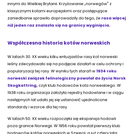
innymi do Wielkiej Brytanii. Krzyżowanie „norwegów" z
klasycznymi kotami europejskimi oraz postępujące
zaniedbanie sprawiło doprowadziły do tego, że
rasa więcej
niż jeden raz znalazła się na granicy wyginięcia.
Współczesna historia kotów norweskich
W latach 30. XX wieku kilku entuzjastów rasy kot norweski
leśny zdecydowało się na podjęcie działań w celu ochrony i
popularyzacji tej rasy. W wyniku tych starań w
1934 roku
norweski związek felinologiczny powołał do życia Norsk
Skogkattring,
czyli klub hodowców kota norweskiego. W
1938 roku organizacja założyła rejestry hodowlane i w ciągu
następnych lat udało jej się ustanowić ujednolicone
standardy i wzorce dla tej rasy.
W latach 50. XX wieku rozpoczęła się ekspansja hodowli
poza granice Norwegii. W 1956 roku powstał pierwszy klub
hodowców kotów norweskich w Szwecji, a już cztery lata