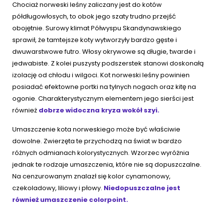
Chociaż norweski leśny zaliczany jest do kotów
półdługowłosych, to obok jego szaty trudno przejść
obojętnie. Surowy klimat Półwyspu Skandynawskiego
sprawił, że tamtejsze koty wytworzyły bardzo gęste i
dwuwarstwowe futro. Włosy okrywowe są długie, twarde i
jedwabiste. Z kolei puszysty podszerstek stanowi doskonałą
izolację od chłodu i wilgoci. Kot norweski leśny powinien
posiadać efektowne portki na tylnych nogach oraz kitę na
ogonie. Charakterystycznym elementem jego sierści jest
również
dobrze widoczna kryza wokół szyi.
Umaszczenie kota norweskiego może być właściwie
dowolne. Zwierzęta te przychodzą na świat w bardzo
różnych odmianach kolorystycznych. Wzorzec wyróżnia
jednak te rodzaje umaszczenia, które nie są dopuszczalne.
Na cenzurowanym znalazł się kolor cynamonowy,
czekoladowy, liliowy i płowy.
Niedopuszczalne jest
również umaszczenie colorpoint.