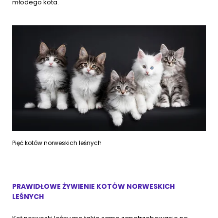
młodego kota.
Pięć kotów norweskich leśnych
PRAWIDŁOWE ŻYWIENIE KOTÓW NORWESKICH
LEŚNYCH