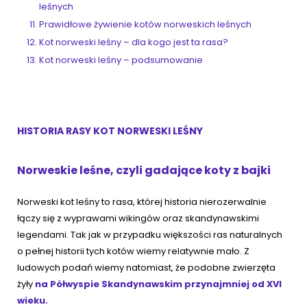
leśnych
Prawidłowe żywienie kotów norweskich leśnych
Kot norweski leśny – dla kogo jest ta rasa?
Kot norweski leśny – podsumowanie
HISTORIA RASY KOT NORWESKI LEŚNY
Norweskie leśne, czyli gadające koty z bajki
Norweski kot leśny to rasa, której historia nierozerwalnie
łączy się z wyprawami wikingów oraz skandynawskimi
legendami. Tak jak w przypadku większości ras naturalnych
o pełnej historii tych kotów wiemy relatywnie mało. Z
ludowych podań wiemy natomiast, że podobne zwierzęta
żyły
na Półwyspie Skandynawskim przynajmniej od XVI
wieku.