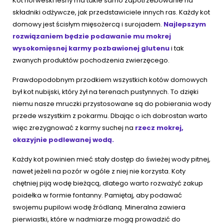
Kot norweski leśny ma takie samo zapotrzebowanie na
składniki odżywcze, jak przedstawiciele innych ras. Każdy kot
domowy jest ścisłym mięsożercą i surojadem.
Najlepszym
rozwiązaniem będzie podawanie mu mokrej
wysokomięsnej karmy pozbawionej glutenu
i tak
zwanych produktów pochodzenia zwierzęcego.
Prawdopodobnym przodkiem wszystkich kotów domowych
był kot nubijski, który żył na terenach pustynnych. To dzięki
niemu nasze mruczki przystosowane są do pobierania wody
przede wszystkim z pokarmu. Dbając o ich dobrostan warto
więc zrezygnować z karmy suchej na
rzecz mokrej,
okazyjnie podlewanej wodą.
Każdy kot powinien mieć stały dostęp do świeżej wody pitnej,
nawet jeżeli na pozór w ogóle z niej nie korzysta. Koty
chętniej piją wodę bieżącą, dlatego warto rozważyć zakup
poidełka w formie fontanny. Pamiętaj, aby podawać
swojemu pupilowi wodę źródlaną. Mineralna zawiera
pierwiastki, które w nadmiarze mogą prowadzić do