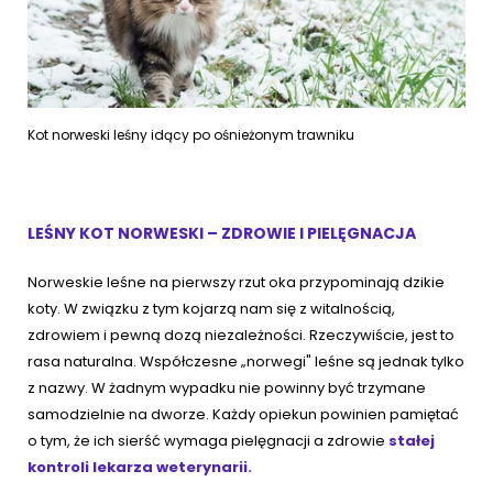
Kot norweski leśny idący po ośnieżonym trawniku
LEŚNY KOT NORWESKI – ZDROWIE I PIELĘGNACJA
Norweskie leśne na pierwszy rzut oka przypominają dzikie
koty. W związku z tym kojarzą nam się z witalnością,
zdrowiem i pewną dozą niezależności. Rzeczywiście, jest to
rasa naturalna. Współczesne „norwegi" leśne są jednak tylko
z nazwy. W żadnym wypadku nie powinny być trzymane
samodzielnie na dworze. Każdy opiekun powinien pamiętać
o tym, że ich sierść wymaga pielęgnacji a zdrowie
stałej
kontroli lekarza weterynarii.