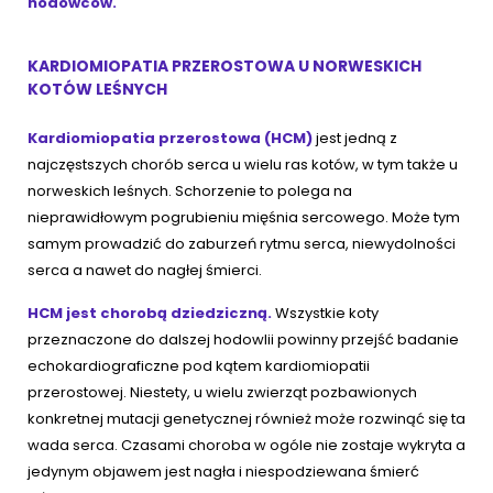
hodowców.
KARDIOMIOPATIA PRZEROSTOWA U NORWESKICH
KOTÓW LEŚNYCH
Kardiomiopatia przerostowa (HCM)
jest jedną z
najczęstszych chorób serca u wielu ras kotów, w tym także u
norweskich leśnych. Schorzenie to polega na
nieprawidłowym pogrubieniu mięśnia sercowego. Może tym
samym prowadzić do zaburzeń rytmu serca, niewydolności
serca a nawet do nagłej śmierci.
HCM jest chorobą dziedziczną.
Wszystkie koty
przeznaczone do dalszej hodowlii powinny przejść badanie
echokardiograficzne pod kątem kardiomiopatii
przerostowej. Niestety, u wielu zwierząt pozbawionych
konkretnej mutacji genetycznej również może rozwinąć się ta
wada serca. Czasami choroba w ogóle nie zostaje wykryta a
jedynym objawem jest nagła i niespodziewana śmierć