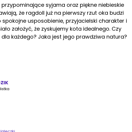
e przypominające syjama oraz piękne niebieskie
wiają, że ragdoll już na pierwszy rzut oka budzi
 spokojne usposobienie, przyjacielski charakter i
ało założyć, że zyskujemy kota idealnego. Czy
m dla każdego? Jaka jest jego prawdziwa natura?
ZIK
istka
-laleczki