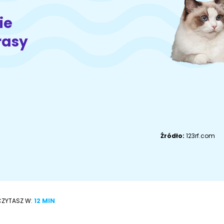
Akcesoria dla
Owczarek
Akcesoria dla kota
psa
niemiecki
ie
rasy
Adopcje
ZoociaLove News
Źródło:
123rf.com
CZYTASZ W:
12 MIN