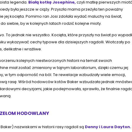
oista legenda.
Białą kotkę Josephine,
czyli matkę pierwszych miot
edy była jeszcze w ciąży. Przyszła mama przeżyła ten poważny
e jej kocięta. Pomimo ran Josi zdołała wydać maluchy na świat,
o siebie, by w kolejnych latach rodzić kolejne mioty.
wo. To jednak nie wszystko. Kocięta, które przyszły na świat po wypad
yniku wykazywać cechy typowe dla dzisiejszych ragdolli. Wiotczały po
, delikatne i wrażliwe.
worzeniu kolejnych niestworzonych historii na temat swoich
ne miał zostać zmieniony w tajnym laboratorium, dzięki czemu jej
, w tym odporność na ból. Te rewelacje wzbudzały wiele emocji,
 nową rasę. Wśród hodowców kotów Baker wzbudzała jednak mnóstw
ndardowymi decyzjami, jakie podejmowała, sprawiło, że finalnie ragdo
awaną.
PRZEŁOM HODOWLANY
Baker) nazwiskami w historii rasy ragdoll są
Denny i Laura Dayton.