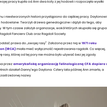
j pracy kupiła od Ann dwa koty z jej hodowli i rozpoczęła wysiłki
i niestworzonych historii przystąpiono do ciężkiej pracy. Daytonow
i hodowlane. Tworzyli drzewa genealogiczne i dążyli do tego, aby
. W tym czasie założyli organizacje, wokół których skupiała się grupa
 Ragdoll Fanciers Club oraz Ragdoll Society.
 oddać prawa do „swojej rasy". Założona przez nią w
1971 roku
ion (IRCA)
miała mieć wyłączność rejestrowania ragdolli. Co więcej,
rasy, której od tej pory nie można było używać bez jej zgody.
na przez
amerykańską organizację felinologiczną CFA dopiero 
letnich działań Danny'ego Daytona. Cztery lata później Ann zmarła, a
 zastrzeżonej nazwy.