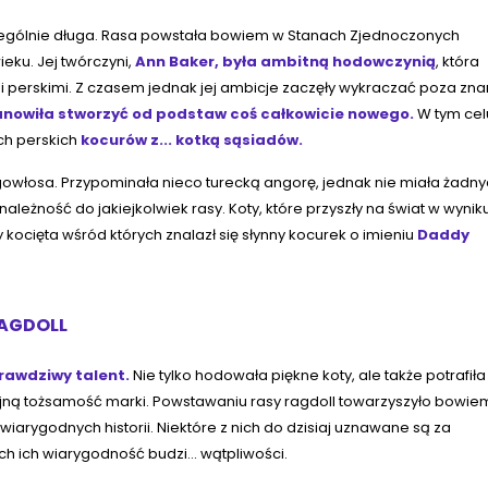
szczególnie długa. Rasa powstała bowiem w Stanach Zjednoczonych
eku. Jej twórczyni,
Ann Baker, była ambitną hodowczynią
, która
 perskimi. Z czasem jednak jej ambicje zaczęły wykraczać poza zn
nowiła stworzyć od podstaw coś całkowicie nowego.
W tym cel
ch perskich
kocurów z... kotką sąsiadów.
ugowłosa. Przypominała nieco turecką angorę, jednak nie miała żadn
ależność do jakiejkolwiek rasy. Koty, które przyszły na świat w wynik
ocięta wśród których znalazł się słynny kocurek o imieniu
Daddy
RAGDOLL
rawdziwy talent.
Nie tylko hodowała piękne koty, ale także potrafiła
ójną tożsamość marki. Powstawaniu rasy ragdoll towarzyszyło bowie
arygodnych historii. Niektóre z nich do dzisiaj uznawane są za
h ich wiarygodność budzi... wątpliwości.