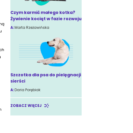
Czym karmić małego kotka?
Żywienie kociąt w fazie rozwoju
aną
A:
Marta Rzeżawińska
u
ych
u
Szczotka dla psa do pielęgnacji
sierści
A:
Daria Porębiak
ZOBACZ WIĘCEJ
m