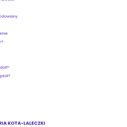
 hodowlany
zenie
er?
e
gdoll?
gdoll?
RIA KOTA-LALECZKI