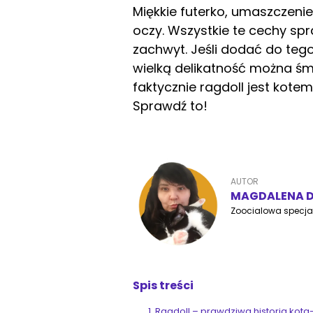
Miękkie futerko, umaszczeni
oczy. Wszystkie te cechy spra
zachwyt. Jeśli dodać do tego
wielką delikatność można śmi
faktycznie ragdoll jest kote
Sprawdź to!
AUTOR
MAGDALENA D
Zoocialowa specjal
Spis treści
Ragdoll – prawdziwa historia kota