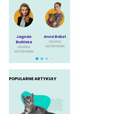
Jagoda
Anna Babst
Karolina
P
Bulińska
LEKARKA
Ściubisz
Dę
WETERYNARII
LEKARKA
LEKARKA
L
WETERYNARII
WETERYNARII
WET
POPULARNE ARTYKUŁY