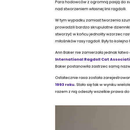
Para hodowców z ogromną pasją do swoje
nad stworzeniem własnej linii ragdolli.
W tym wypadku zamiast tworzenia szumu 
prowadzili bardzo skrupulatne dziennik
stworzyć w końcu jednolity wzorzec rasy
miłośników rasy ragdoll. Były to kolejno
Ann Baker nie zamierzała jednak łatwo
International Ragdoll Cat Associat
Baker postanowiła zastrzec samą nazwę 
Ostatecznie rasa została zarejestrowa
1993 roku.
Stało się tak w wyniku wielo
razem z nią odeszły wszelkie prawa do