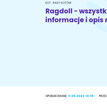
KOT
RASY KOTÓW
Ragdoll - wszystk
informacje i opis 
Wyszukiwarka ras psów
Przyjazne miejsca
OPUBLIKOWANE:
11.05.2023
14:39
PRZE