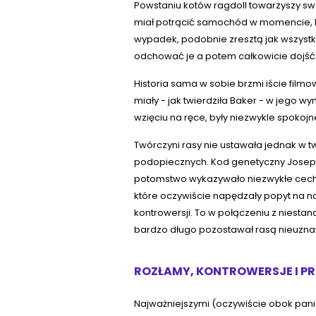
Powstaniu kotów ragdoll towarzyszy sw
miał potrącić samochód w momencie, ki
wypadek, podobnie zresztą jak wszystki
odchować je a potem całkowicie dojść d
Historia sama w sobie brzmi iście filmo
miały - jak twierdziła Baker - w jego w
wzięciu na ręce, były niezwykle spokojne
Twórczyni rasy nie ustawała jednak w t
podopiecznych. Kod genetyczny Josephi
potomstwo wykazywało niezwykłe cechy
które oczywiście napędzały popyt na
kontrowersji. To w połączeniu z niesta
bardzo długo pozostawał rasą nieuzn
ROZŁAMY, KONTROWERSJE I 
Najważniejszymi (oczywiście obok pani 