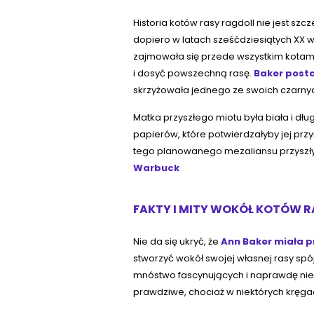
Historia kotów rasy ragdoll nie jest 
dopiero w latach sześćdziesiątych XX wi
zajmowała się przede wszystkim kotami
i dosyć powszechną rasę.
Baker posta
skrzyżowała jednego ze swoich czarny
Matka przyszłego miotu była biała i dł
papierów, które potwierdzałyby jej przyn
tego planowanego mezaliansu przyszły k
Warbuck
FAKTY I MITY WOKÓŁ KOTÓW 
Nie da się ukryć, że
Ann Baker miała p
stworzyć wokół swojej własnej rasy sp
mnóstwo fascynujących i naprawdę niewi
prawdziwe, chociaż w niektórych kręgac