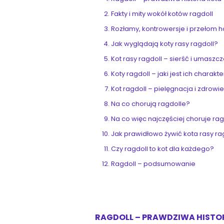
Fakty i mity wokół kotów ragdoll
Rozłamy, kontrowersje i przełom
Jak wyglądają koty rasy ragdoll?
Kot rasy ragdoll – sierść i umaszc
Koty ragdoll – jaki jest ich charakt
Kot ragdoll – pielęgnacja i zdrowi
Na co chorują ragdolle?
Na co więc najczęściej choruje ra
Jak prawidłowo żywić kota rasy ra
Czy ragdoll to kot dla każdego?
Ragdoll – podsumowanie
RAGDOLL – PRAWDZIWA HISTO