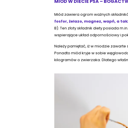
MIÓD W DIECIE PSA – BOGACT
Miód zawiera ogrom ważnych składnikó
fosfor, żelazo, magnez, wapń, a także
B). Ten złoty składnik diety posiada m
wspierające układ odpornościowy i p
Należy pamiętać, iż w miodzie zawarte s
Ponadto miód kryje w sobie węglowoda
kilogramów o zwierzaka. Dlatego właś