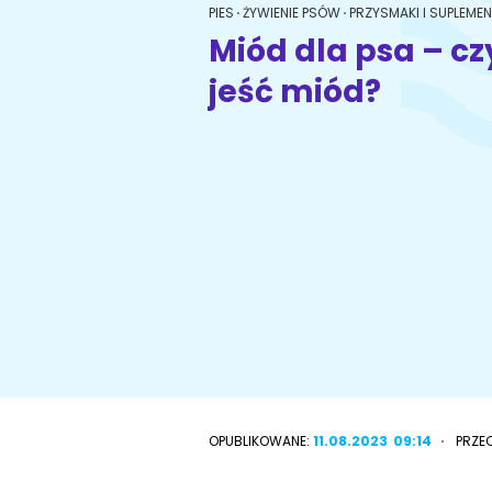
PIES
ŻYWIENIE PSÓW
PRZYSMAKI I SUPLEME
Miód dla psa – cz
jeść miód?
Wyszukiwarka ras psów
Przyjazne miejsca
OPUBLIKOWANE:
11.08.2023
09:14
PRZE