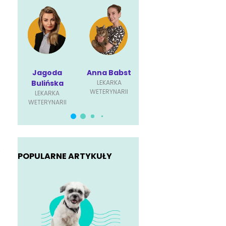
Jagoda
Anna Babst
Karolina
P
Bulińska
LEKARKA
Ściubisz
Dę
WETERYNARII
LEKARKA
LEKARKA
L
WETERYNARII
WETERYNARII
WET
,
POPULARNE ARTYKUŁY