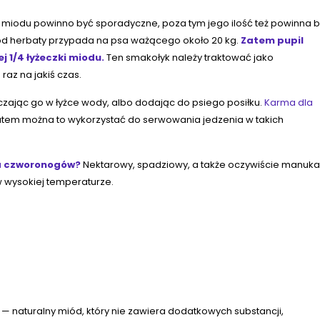
e miodu powinno być sporadyczne, poza tym jego ilość też powinna 
a od herbaty przypada na psa ważącego około 20 kg.
Zatem pupil
j 1/4 łyżeczki miodu.
Ten smakołyk należy traktować jako
raz na jakiś czas.
ając go w łyżce wody, albo dodając do psiego posiłku.
Karma dla
atem można to wykorzystać do serwowania jedzenia w takich
dla czworonogów?
Nektarowy, spadziowy, a także oczywiście manuka
 wysokiej temperaturze.
 naturalny miód, który nie zawiera dodatkowych substancji,