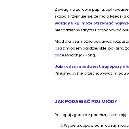
Z uwagi na zdrowie pupila, aplikowani
skąpa. Przyjmuje się, że mała łyżeczk
ważący 5 kg, może otrzymać najwyże
niecodzienny rarytas i proponować psu 
Miód dla psa można podawać rozpuszcz
psa
z miodem bardziej sklei pokarm, z
akcesoriach jak kong.
Jaki rodzaj miodu jest najlepszy 
Pilnujmy, by nie przechowywać miodu w
JAK PODAWAĆ PSU MIÓD?
Postępuj zgodnie z poniższą instrukcją:
Wybierz odpowiedni rodzaj miodu —