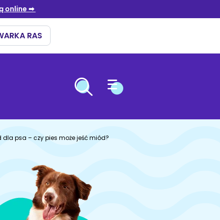
OPIEKA NAD ZWIERZĘTAMI
ÓW
ARIOWE
ENNA
 dla psa – czy pies może jeść miód?
i
ki
niebieski