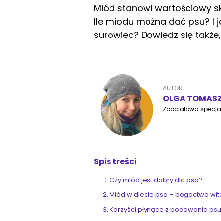
Miód stanowi wartościowy skł
Ile miodu można dać psu? I ja
surowiec? Dowiedz się także,
AUTOR
OLGA TOMAS
Zoocialowa specjal
Spis treści
Czy miód jest dobry dla psa?
Miód w diecie psa – bogactwo wi
Korzyści płynące z podawania ps