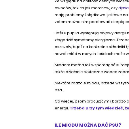
Ze względu na obfitość cennych właści
owoców, takich jak marchew, czy
dynia
mają problemy żołądkowo-jelitowe na tl
zatem można nim poratować cierpiące 
Jeśli u pupila występują objawy alergii
złagodzić symptomy alergiczne. Trzeba
pszczoły, bądź na konkretne składniki 
nawet miód w małych ilościach może w
Miodem można też wspomagać kurację 
także działanie skuteczne wobec zapar
Niektóre rodzaje miodu, przede wszyst
psa.
Co więcej, psom pracującym i bardzo
energii.
Trzeba przy tym wiedzieć, że 
ILE MIODU MOŻNA DAĆ PSU?