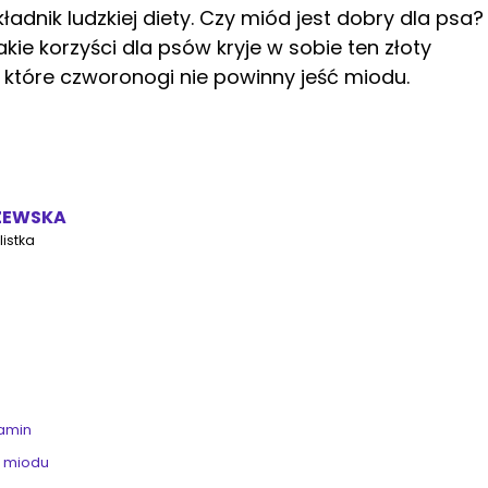
adnik ludzkiej diety. Czy miód jest dobry dla psa?
kie korzyści dla psów kryje w sobie ten złoty
 które czworonogi nie powinny jeść miodu.
ZEWSKA
istka
tamin
u miodu