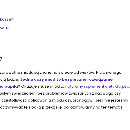
kaszel?
iodu?
?
 zdrowotne miodu są znane na świecie od wieków. Nic dziwnego
ują ludzie.
Jednak czy miód to bezpieczne rozwiązanie
go pupila?
Okazuje się, że miód to
naturalny suplement diety dla psa
orosłym zwierzęciem, bez problemów związanych z nadwagą czy
raz częstotliwość aplikowania miodu czworonogowi. Jeśli nie jesteśmy
 otrzymywać tę słodką przekąskę, porozmawiajmy na ten temat z