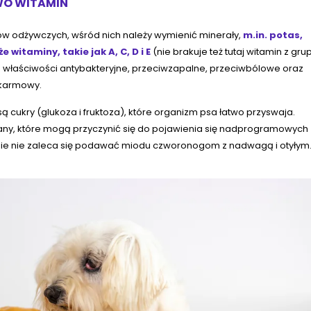
WO WITAMIN
w odżywczych, wśród nich należy wymienić minerały,
m.in. potas,
 witaminy, takie jak A, C, D i E
(nie brakuje też tutaj witamin z gru
.in. właściwości antybakteryjne, przeciwzapalne, przeciwbólowe oraz
okarmowy.
ą cukry (glukoza i fruktoza), które organizm psa łatwo przyswaja.
ny, które mogą przyczynić się do pojawienia się nadprogramowych
nie nie zaleca się podawać miodu czworonogom z nadwagą i otyłym