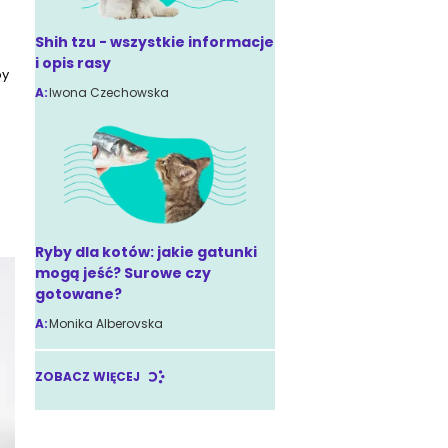
Shih tzu - wszystkie informacje
i opis rasy
py
A:
Iwona Czechowska
.
Ryby dla kotów: jakie gatunki
mogą jeść? Surowe czy
gotowane?
A:
Monika Alberovska
ZOBACZ WIĘCEJ