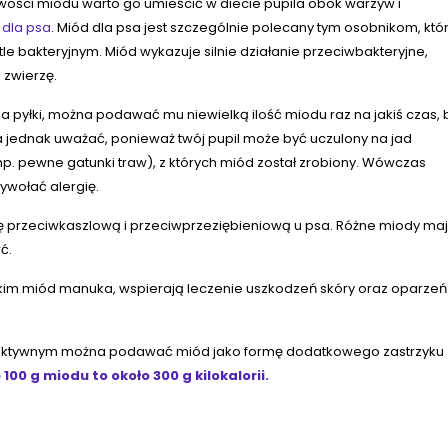
wości miodu warto go umieścić w diecie pupila obok warzyw i
 dla psa
. Miód dla psa jest szczególnie polecany tym osobnikom, któ
e bakteryjnym. Miód wykazuje silnie działanie przeciwbakteryjne,
zwierzę.
 na pyłki, można podawać mu niewielką ilość miodu raz na jakiś czas, 
 jednak uważać, ponieważ twój pupil może być uczulony na jad
(np. pewne gatunki traw), z których miód został zrobiony. Wówczas
ywołać alergię.
przeciwkaszlową i przeciwprzeziębieniową u psa. Różne miody ma
ć.
kim miód manuka, wspierają leczenie uszkodzeń skóry oraz oparzeń
 aktywnym można podawać miód jako formę dodatkowego zastrzyku
100 g miodu to około 300 g kilokalorii.