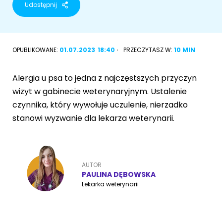
Udostępnij
Akcesoria dla psa
RASY KOTÓW
Kot brytyjski
OPUBLIKOWANE:
01.07.2023
18:40
PRZECZYTASZ W:
10 MIN
RASY PSÓW
Kot syberyjski
Sznaucer miniaturowy
Alergia u psa to jedna z najczęstszych przyczyn
Kot perski
wizyt w gabinecie weterynaryjnym. Ustalenie
Golden retriever
czynnika, który wywołuje uczulenie, nierzadko
Kot rosyjski niebieski
stanowi wyzwanie dla lekarza weterynarii.
Buldog francuski
Owczarek niemiecki
AUTOR
PAULINA DĘBOWSKA
Lekarka weterynarii
Wyszukiwarka ras psów
Przyjazne miejsca
Adopcje