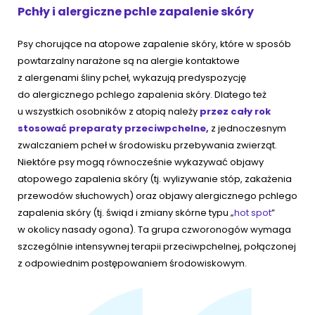
Pchły i alergiczne pchle zapalenie skóry
Psy chorujące na atopowe zapalenie skóry, które w sposób
powtarzalny narażone są na alergie kontaktowe
z alergenami śliny pcheł, wykazują predyspozycję
do alergicznego pchlego zapalenia skóry. Dlatego też
u wszystkich osobników z atopią należy
przez cały rok
stosować preparaty przeciwpchelne,
z jednoczesnym
zwalczaniem pcheł w środowisku przebywania zwierząt.
Niektóre psy mogą równocześnie wykazywać objawy
atopowego zapalenia skóry (tj. wylizywanie stóp, zakażenia
przewodów słuchowych) oraz objawy alergicznego pchlego
zapalenia skóry (tj. świąd i zmiany skórne typu „
hot spot
”
w okolicy nasady ogona). Ta grupa czworonogów wymaga
szczególnie intensywnej terapii przeciwpchelnej, połączonej
z odpowiednim postępowaniem środowiskowym.