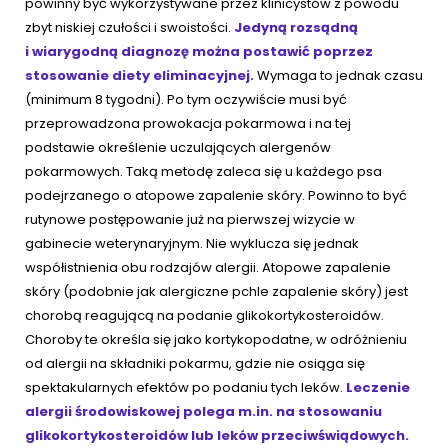
powinny być wykorzystywane przez klinicystów z powodu
zbyt niskiej czułości i swoistości.
Jedyną rozsądną
i wiarygodną diagnozę można postawić poprzez
stosowanie diety eliminacyjnej.
Wymaga to jednak czasu
(minimum 8 tygodni). Po tym oczywiście musi być
przeprowadzona prowokacja pokarmowa i na tej
podstawie określenie uczulających alergenów
pokarmowych. Taką metodę zaleca się u każdego psa
podejrzanego o atopowe zapalenie skóry. Powinno to być
rutynowe postępowanie już na pierwszej wizycie w
gabinecie weterynaryjnym. Nie wyklucza się jednak
współistnienia obu rodzajów alergii. Atopowe zapalenie
skóry (podobnie jak alergiczne pchle zapalenie skóry) jest
chorobą reagującą na podanie glikokortykosteroidów.
Choroby te określa się jako kortykopodatne, w odróżnieniu
od alergii na składniki pokarmu, gdzie nie osiąga się
spektakularnych efektów po podaniu tych leków.
Leczenie
alergii środowiskowej polega m.in. na stosowaniu
glikokortykosteroidów lub leków przeciwświądowych.