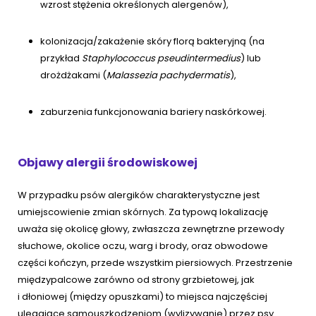
wzrost stężenia określonych alergenów),
kolonizacja/zakażenie skóry florą bakteryjną (na
przykład
Staphylococcus pseudintermedius
) lub
drożdżakami (
Malassezia pachydermatis
),
zaburzenia funkcjonowania bariery naskórkowej.
Objawy alergii środowiskowej
W przypadku psów alergików charakterystyczne jest
umiejscowienie zmian skórnych. Za typową lokalizację
uważa się okolicę głowy, zwłaszcza zewnętrzne przewody
słuchowe, okolice oczu, warg i brody, oraz obwodowe
części kończyn, przede wszystkim piersiowych. Przestrzenie
międzypalcowe zarówno od strony grzbietowej, jak
i dłoniowej (między opuszkami) to miejsca najczęściej
ulegające samouszkodzeniom (wylizywanie) przez psy