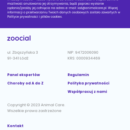
możliwość anulowania jej otrzymywania, bądź poprzez wysłanie
żądania/prośby jej cofnięcia na adres e-mail:
iod@animalcare.pl
. Więcej
informacji o przetwarzaniu Twoich danych osobowych zostało zawartych w
Polityce prywatności i plików cookies.
ul. Zbąszyńska 3
NIP: 9472006090
91-341 Łódź
KRS: 0000934469
Panel ekspertów
Regulamin
Choroby od A do Z
Polityka prywatności
Współpracuj z nami
Copyright © 2023 Animal Care.
Wszelkie prawa zastrzeżone
Kontakt