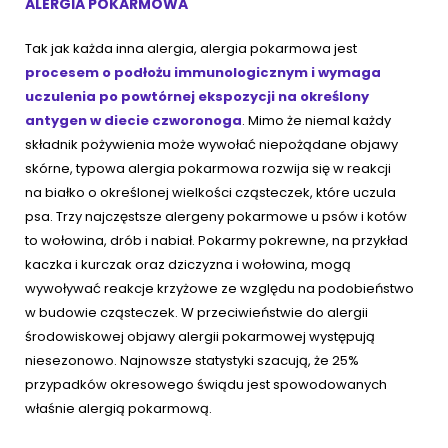
ALERGIA POKARMOWA
Tak jak każda inna alergia, alergia pokarmowa jest
procesem o podłożu immunologicznym i wymaga
uczulenia po powtórnej ekspozycji na określony
antygen w diecie czworonoga
. Mimo że niemal każdy
składnik pożywienia może wywołać niepożądane objawy
skórne, typowa alergia pokarmowa rozwija się w reakcji
na białko o określonej wielkości cząsteczek, które uczula
psa. Trzy najczęstsze alergeny pokarmowe u psów i kotów
to wołowina, drób i nabiał. Pokarmy pokrewne, na przykład
kaczka i kurczak oraz dziczyzna i wołowina, mogą
wywoływać reakcje krzyżowe ze względu na podobieństwo
w budowie cząsteczek. W przeciwieństwie do alergii
środowiskowej objawy alergii pokarmowej występują
niesezonowo. Najnowsze statystyki szacują, że 25%
przypadków okresowego świądu jest spowodowanych
właśnie alergią pokarmową.