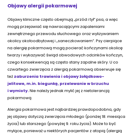
Objawy alergii pokarmowej
Objawy kliniczne często obejmują „przód i tył” psa, a więc
mogą przejawiać się nawracającymi zapaleniami
zewnętrznego przewodu słuchowego oraz wylizywaniem
okolicy okołoodbytowej i „saneczkowaniem”. Psy cierpiące
na alergię pokarmową mogą pocierać kończynami okolicę
twarzy i wykazywać świąd obwodowych odcinków kończyn,
czego konsekwencją są często stany zapalne skóry. U co
czwartego zwierzęcia z alergią pokarmową obserwuje się
też
zaburzenia trawienia i objawy żołądkowo-
jelitowe, m.in. biegunkę, przelewanie w brzuchu
i wymioty.
Nie należy jednak mylić jej z nietolerancją
pokarmową.
Alergia pokarmowa jest najbardziej prawdopodobna, gdy
jej objawy dotyczą zwierzęcia młodego (poniżej 18. miesiąca
życia) lub starszego (powyżej 9. roku życia). Może to być
mylące, ponieważ u niektórych pacjentów z atopią (alergią