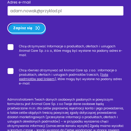
Adres e-mail
Zapisz się
Chcę otrzymywać Informacje o produktach, ofertach i usługach
Animal Care Sp. z o. o., które mogą być wysłane na podany adres e-
mail.
Chcę również otrzymywać od Animal Care sp. z o.o. informacje o
produktach, ofertach i usługach podmiotów trzecich, (
lista
podmiotów pod linkiem
), które mogą być wysłane na podany adres
e-mail.
Administratorem Twoich danych osobowych podanych w powyższym
formularzu jest Animal Care Sp. z o.o Twoje dane osobowe będą
przetwarzane m.in. dla celów poprawnej rejestracji konta i jego prowadzenia,
a także celów objętych treścią powyższej zgody dotyczącej prowadzenia
działań marketingowych (przesyłanie informacji o produktach, ofertach i
usługach określonych podmiotów) – w przypadku wyrażenia chęci
otrzymywania informacji (oznaczenie kanału wysyłki).Zgodę można wycofać
w każdym czasie - każda wysłana do Ciebie wiadomość w stopce zawiera