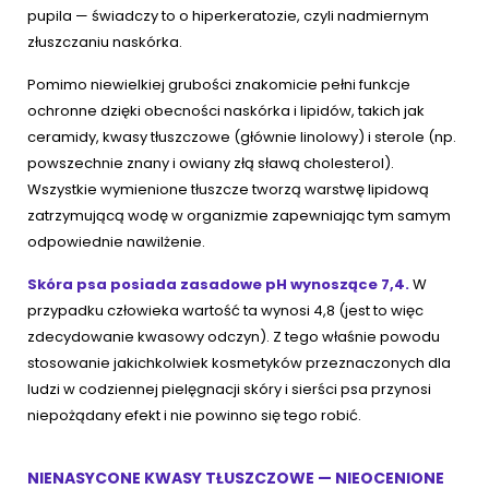
pupila — świadczy to o hiperkeratozie, czyli nadmiernym
złuszczaniu naskórka.
Pomimo niewielkiej grubości znakomicie pełni funkcje
ochronne dzięki obecności naskórka i lipidów, takich jak
ceramidy, kwasy tłuszczowe (głównie linolowy) i sterole (np.
powszechnie znany i owiany złą sławą cholesterol).
Wszystkie wymienione tłuszcze tworzą warstwę lipidową
zatrzymującą wodę w organizmie zapewniając tym samym
odpowiednie nawilżenie.
Skóra psa posiada zasadowe pH wynoszące 7,4.
W
przypadku człowieka wartość ta wynosi 4,8 (jest to więc
zdecydowanie kwasowy odczyn). Z tego właśnie powodu
stosowanie jakichkolwiek kosmetyków przeznaczonych dla
ludzi w codziennej pielęgnacji skóry i sierści psa przynosi
niepożądany efekt i nie powinno się tego robić.
NIENASYCONE KWASY TŁUSZCZOWE — NIEOCENIONE