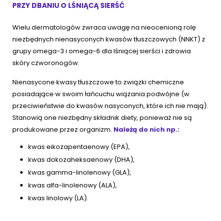
PRZY DBANIU O LŚNIĄCĄ SIERŚĆ
Wielu dermatologów zwraca uwagę na nieocenioną rolę
niezbędnych nienasyconych kwasów tłuszczowych (NNKT) z
grupy omega-3 i omega-6 dla lśniącej sierści i zdrowia
skóry czworonogów.
Nienasycone kwasy tłuszczowe to związki chemiczne
posiadające w swoim łańcuchu wiązania podwójne (w
przeciwieństwie do kwasów nasyconych, które ich nie mają).
Stanowią one niezbędny składnik diety, ponieważ nie są
produkowane przez organizm.
Należą do nich np.:
kwas eikozapentaenowy (EPA),
kwas dokozaheksaenowy (DHA),
kwas gamma-linolenowy (GLA),
kwas alfa-linolenowy (ALA),
kwas linolowy (LA).