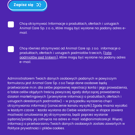
Zapisz się
Chcę otrzymywać Informacje o produktach, ofertach i usługach
Animal Care Sp. z o. o., które mogą być wysłane na podany adres e-
mail.
Chcę również otrzymywać od Animal Care sp. z o.o. informacje o
produktach, ofertach i usługach podmiotów trzecich, (
lista
podmiotów pod linkiem
), które mogą być wysłane na podany adres
e-mail.
Administratorem Twoich danych osobowych podanych w powyższym
formularzu jest Animal Care Sp. z o.o Twoje dane osobowe będą
przetwarzane m.in. dla celów poprawnej rejestracji konta i jego prowadzenia,
a także celów objętych treścią powyższej zgody dotyczącej prowadzenia
działań marketingowych (przesyłanie informacji o produktach, ofertach i
usługach określonych podmiotów) – w przypadku wyrażenia chęci
otrzymywania informacji (oznaczenie kanału wysyłki).Zgodę można wycofać
w każdym czasie - każda wysłana do Ciebie wiadomość w stopce zawiera
możliwość anulowania jej otrzymywania, bądź poprzez wysłanie
żądania/prośby jej cofnięcia na adres e-mail:
iod@animalcare.pl
. Więcej
informacji o przetwarzaniu Twoich danych osobowych zostało zawartych w
Polityce prywatności i plików cookies.