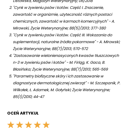
Listowska, Magazyn Weterynaryjny; 06/2018
"Cynk w żywieniu psów i kotów. Część I. Znaczenie,
zawartość w organizmie, użyteczność różnych postaci
chemicznych, zawartość w karmach komercyjnych" - A.
Mirowski, Życie Weterynaryjne; 88(5)/2013; 377-380
"Cynk w żywieniu psów i kotów. Część III. Wskazania do
suplementacji, naturalne źródła pokarmowe" - A. Mirowski;
Życie Weterynaryjne; 88(7)/2013; 570-572
"Zastosowanie wielonienasyconych kwasów tłuszczowych
n-3 w żywieniu psów i kotów" - M. Firląg, K. Gaca, B.
Błasińska; Życie Weterynaryjne; 88(7)/2013; 565-569
"Parametry biofizyczne skóry i ich zastosowanie w
diagnostyce dermatologicznej zwierząt" - M. Szczepanik, P.
Wilkołek, Ł. Adamek, M. Gołyński; Życie Weterynaryjne;
85(1)/2010; 44-47
OCEŃ ARTYKUŁ