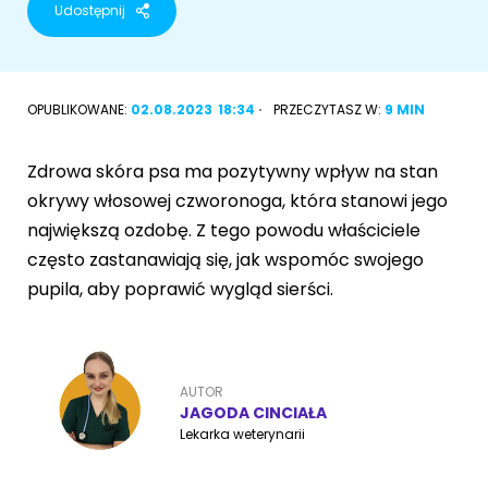
Udostępnij
Akcesoria dla psa
RASY KOTÓW
Kot brytyjski
OPUBLIKOWANE:
02.08.2023
18:34
PRZECZYTASZ W:
9 MIN
RASY PSÓW
Kot syberyjski
Sznaucer miniaturowy
Zdrowa skóra psa ma pozytywny wpływ na stan
Kot perski
okrywy włosowej czworonoga, która stanowi jego
Golden retriever
największą ozdobę. Z tego powodu właściciele
Kot rosyjski niebieski
często zastanawiają się, jak wspomóc swojego
Buldog francuski
pupila, aby poprawić wygląd sierści.
Owczarek niemiecki
AUTOR
JAGODA CINCIAŁA
Wyszukiwarka ras psów
Lekarka weterynarii
Przyjazne miejsca
Adopcje