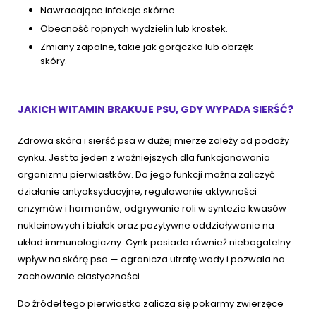
Nawracające infekcje skórne.
Obecność ropnych wydzielin lub krostek.
Zmiany zapalne, takie jak gorączka lub obrzęk
skóry.
JAKICH WITAMIN BRAKUJE PSU, GDY WYPADA SIERŚĆ?
Zdrowa skóra i sierść psa w dużej mierze zależy od podaży
cynku. Jest to jeden z ważniejszych dla funkcjonowania
organizmu pierwiastków. Do jego funkcji można zaliczyć
działanie antyoksydacyjne, regulowanie aktywności
enzymów i hormonów, odgrywanie roli w syntezie kwasów
nukleinowych i białek oraz pozytywne oddziaływanie na
układ immunologiczny. Cynk posiada również niebagatelny
wpływ na skórę psa — ogranicza utratę wody i pozwala na
zachowanie elastyczności.
Do źródeł tego pierwiastka zalicza się pokarmy zwierzęce