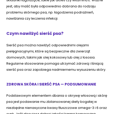
składniki łagodzące, takie jak aloes czy witamina E. Ważne
jest, aby maść była odpowiednio dobrana do rodzaju
problemu skórnego psa, np. łagodzenia podrażnień,
nawilżania czy leczenia infekcji.
Czym nawilżyć sierść psa?
Sierść psa można nawilżyć odpowiednimi olejami
pielęgnacyjnymi, które są bezpieczne dla zwierząt
domowych, takimi jak olej kokosowy lub olej z łososia.
Regularne stosowanie pomaga utrzymać zdrową i lśniącą
sierść psa oraz zapobiega nadmiernemu wysuszeniu skóry.
ZDROWA SKÓRA I SIERŚĆ PSA — PODSUMOWANIE
Podstawowym elementem dbania o okrywę włosową i skórę
psa jest podawanie mu zbilansowanej diety bogatej w
niezbędne nienasycone kwasy tłuszczowe omega-3 i 6 oraz
cynk. Jeśli stosujesz dobrej jakości karmę komercyjną,