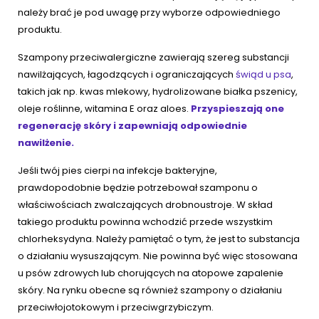
należy brać je pod uwagę przy wyborze odpowiedniego
produktu.
Szampony przeciwalergiczne zawierają szereg substancji
nawilżających, łagodzących i ograniczających
świąd u psa
,
takich jak np. kwas mlekowy, hydrolizowane białka pszenicy,
oleje roślinne, witamina E oraz aloes.
Przyspieszają one
regenerację skóry i zapewniają odpowiednie
nawilżenie.
Jeśli twój pies cierpi na infekcje bakteryjne,
prawdopodobnie będzie potrzebował szamponu o
właściwościach zwalczających drobnoustroje. W skład
takiego produktu powinna wchodzić przede wszystkim
chlorheksydyna. Należy pamiętać o tym, że jest to substancja
o działaniu wysuszającym. Nie powinna być więc stosowana
u psów zdrowych lub chorujących na atopowe zapalenie
skóry. Na rynku obecne są również szampony o działaniu
przeciwłojotokowym i przeciwgrzybiczym.