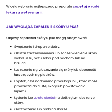
W celu wybrania najlepszego preparatu
zapytaj o radę
lekarza weterynarii.
JAK WYGLĄDA ZAPALENIE SKÓRY U PSA?
Objawy zapalenia skóry u psa mogą obejmować:
Swędzenie i drapanie skóry.
Obszar zaczerwienienia lub zaczerwienienie skóry
wokół uszu, oczu, łokci, pod pachami lub na
brzuchu.
Łuszczenie się, złuszczanie się skóry lub obecność
łuszczących się placków.
Łojotok, czyli nadmierna produkcja łoju, która może
prowadzić do tłustej skóry lub powstawania
łupieżu.
Łysienie lub
utrata sierści
na dotkniętym obszarze
skóry.
Owrzodzenia lub ranki na skórze.