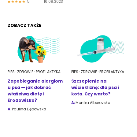
5
16.08.2023
ZOBACZ TAKŻE
PIES
ZDROWIE
PROFILAKTYKA
PIES
ZDROWIE
PROFILAKTYKA
Zapobieganie alergiom
Szczepienie na
u psa — jak dobrać
wściekliznę: dla psa i
właściwą dietę i
kota. Czy warto?
środowisko?
A:
Monika Alberovska
A:
Paulina Dębowska