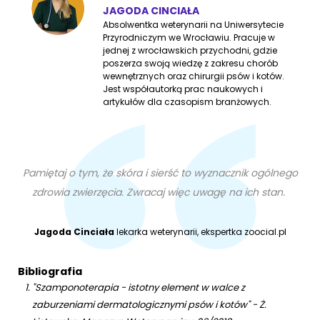
JAGODA CINCIAŁA
Absolwentka weterynarii na Uniwersytecie
Przyrodniczym we Wrocławiu. Pracuje w
jednej z wrocławskich przychodni, gdzie
poszerza swoją wiedzę z zakresu chorób
wewnętrznych oraz chirurgii psów i kotów.
Jest współautorką prac naukowych i
artykułów dla czasopism branżowych.
Pamiętaj o tym, że skóra i sierść to wyznacznik ogólnego
zdrowia zwierzęcia. Zwracaj więc uwagę na ich stan.
Jagoda Cinciała
lekarka weterynarii, ekspertka zoocial.pl
Bibliografia
"Szamponoterapia - istotny element w walce z
zaburzeniami dermatologicznymi psów i kotów" - Ż.