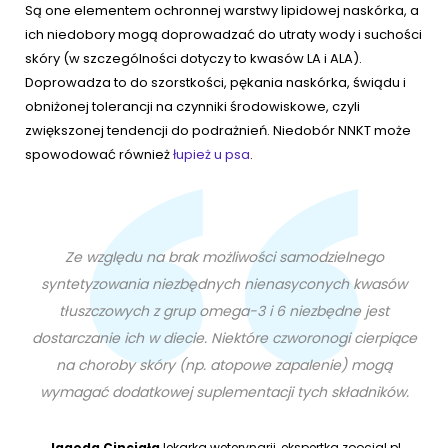
Są one elementem ochronnej warstwy lipidowej naskórka, a
ich niedobory mogą doprowadzać do utraty wody i suchości
skóry (w szczególności dotyczy to kwasów LA i ALA).
Doprowadza to do szorstkości, pękania naskórka, świądu i
obniżonej tolerancji na czynniki środowiskowe, czyli
zwiększonej tendencji do podrażnień. Niedobór NNKT może
spowodować również
łupież u psa
.
Ze względu na brak możliwości samodzielnego
syntetyzowania niezbędnych nienasyconych kwasów
tłuszczowych z grup omega-3 i 6 niezbędne jest
dostarczanie ich w diecie. Niektóre czworonogi cierpiące
na choroby skóry (np. atopowe zapalenie) mogą
wymagać dodatkowej suplementacji tych składników.
Jagoda Cinciała
lekarka weterynarii, ekspertka zoocial.pl